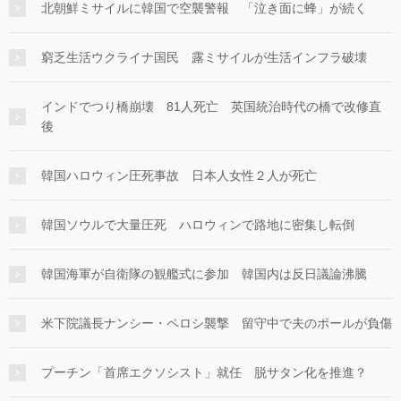
北朝鮮ミサイルに韓国で空襲警報 「泣き面に蜂」が続く
窮乏生活ウクライナ国民 露ミサイルが生活インフラ破壊
インドでつり橋崩壊 81人死亡 英国統治時代の橋で改修直
後
韓国ハロウィン圧死事故 日本人女性２人が死亡
韓国ソウルで大量圧死 ハロウィンで路地に密集し転倒
韓国海軍が自衛隊の観艦式に参加 韓国内は反日議論沸騰
米下院議長ナンシー・ペロシ襲撃 留守中で夫のポールが負傷
プーチン「首席エクソシスト」就任 脱サタン化を推進？