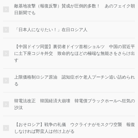
敵基地攻撃（報復反撃）賛成が圧倒的多数！ あのフェイク朝
日新聞でも
「日本人になりたい！」在日ロシア人
【中国ドイツ同盟】裏切者ドイツ首相ショルツ 中国の習近平
に土下座コジキ外交 致命的なほどの極端な無能さをさらけ出
す
上限価格制ロシア原油 認知症ボケ老人プーチン追い詰められ
る
韓電法改正 韓国経済大崩壊 韓電債ブラックホールへ狂気の
沙汰
【おそロシア】戦争の礼儀 ウクライナがモスクワ空襲 報復
しなければ野蛮人は付け上がる