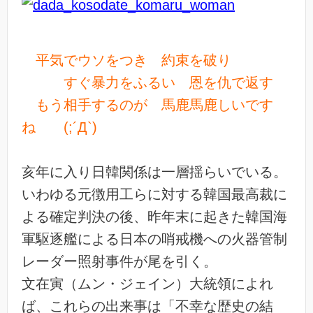
平気でウソをつき 約束を破り
すぐ暴力をふるい 恩を仇で返す
もう相手するのが 馬鹿馬鹿しいです
ね (;´Д`)
亥年に入り日韓関係は一層揺らいでいる。
いわゆる元徴用工らに対する韓国最高裁に
よる確定判決の後、昨年末に起きた韓国海
軍駆逐艦による日本の哨戒機への火器管制
レーダー照射事件が尾を引く。
文在寅（ムン・ジェイン）大統領によれ
ば、これらの出来事は「不幸な歴史の結