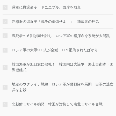
露軍に撤退命令 ドニエプル川西岸を放棄
迷彩服の習近平「戦争の準備せよ！」 独裁者の狂気
戦死者の６割は同士討ち ロシア軍の指揮命令系統が大混乱
ロシア軍の大隊500人が全滅 11/1配備されたばかり
韓国海軍が旭日旗に敬礼！ 韓国内は大論争 海上自衛隊・国
際観艦式
地獄のウクライナ戦線 ロシア軍が督戦隊を展開 自軍の逃亡
兵を射殺
北朝鮮ミサイル挑発 韓国が対抗して南北ミサイル合戦