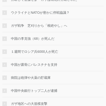
ウクライナとNATOが密かに停戦協議？
ガザ戦争 芝刈りから「根絶やし」へ
中国の李克強（68）が死んだ
１週間でロシア兵6000人が死亡
中国が露骨にパレスチナを支持
病院は砲弾や火薬の貯蔵庫
中国中央銀行トップ二人が逮捕
ガザ地区への大規模攻撃