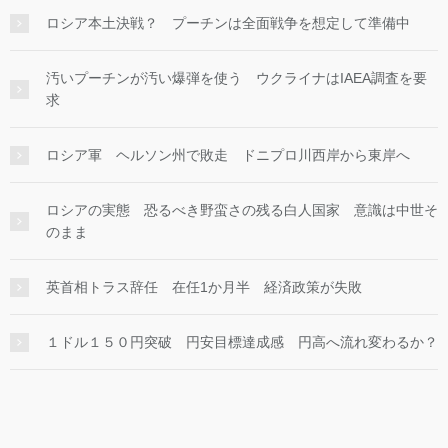
ロシア本土決戦？ プーチンは全面戦争を想定して準備中
汚いプーチンが汚い爆弾を使う ウクライナはIAEA調査を要
求
ロシア軍 ヘルソン州で敗走 ドニプロ川西岸から東岸へ
ロシアの実態 恐るべき野蛮さの残る白人国家 意識は中世そ
のまま
英首相トラス辞任 在任1か月半 経済政策が失敗
１ドル１５０円突破 円安目標達成感 円高へ流れ変わるか？