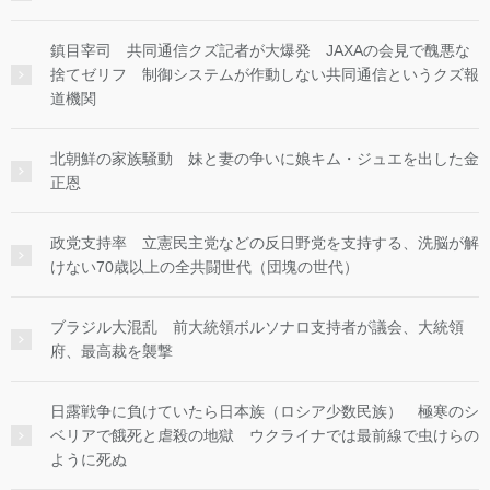
鎮目宰司 共同通信クズ記者が大爆発 JAXAの会見で醜悪な
捨てゼリフ 制御システムが作動しない共同通信というクズ報
道機関
北朝鮮の家族騒動 妹と妻の争いに娘キム・ジュエを出した金
正恩
政党支持率 立憲民主党などの反日野党を支持する、洗脳が解
けない70歳以上の全共闘世代（団塊の世代）
ブラジル大混乱 前大統領ボルソナロ支持者が議会、大統領
府、最高裁を襲撃
日露戦争に負けていたら日本族（ロシア少数民族） 極寒のシ
ベリアで餓死と虐殺の地獄 ウクライナでは最前線で虫けらの
ように死ぬ