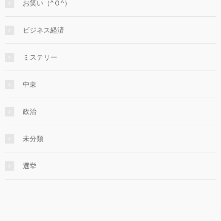
お笑い（^Ｏ^）
ビジネス経済
ミステリー
中東
政治
未分類
選挙