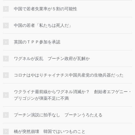
中国で若者失業率が５割の可能性
中国の若者「私たちは死人だ」
英国のＴＰＰ参加を承認
ワグネルが反乱 プーチン政府が瓦解か
コロナはやはりチャイナチス中国共産党の生物兵器だった
ウクライナ最前線からワグネル消滅か？ 創始者エフゲニー・
プリゴジンが弾薬不足に不満
プーチン演説に拍手なし プーチンうろたえる
橋が突然崩壊 韓国ではいつものこと