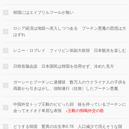
韓国にはエイプリルフールが無い
ロシア経済は地獄へ突入しつつある プーチン悪魔の思惑は大
はずれ
レニー・ロブレド フィリピン前副大統領 日本観光を楽しむ
日韓首脳会談 日本国民は韓国を信用せず、冷めた見方
ガーシーとプーチンに逮捕状 数万人のウクライナ人の子供を
両親から引きはがし、強制連行（拉致）したプーチン悪魔
中国外交トップ王毅のビビった顔 核を持っているプーチンに
会ってオドオド卑屈な表情
♪王毅の恫喝外交の歌
どうする韓国 驚異の出生率0.78 人口減少で消えそうな国