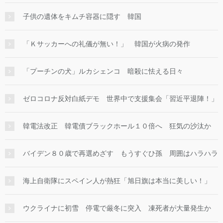
子供の遺体をキムチ容器に隠す 韓国
「Ｋサッカーへの礼儀が無い！」 韓国が火病の発作
「プーチンの犬」ルカシェンコ 暗殺に怯える日々
ゼロコロナ反対白紙デモ 世界中で支援集会「習近平退陣！」
韓電法改正 韓電債ブラックホール１０倍へ 狂気の沙汰か
バイデン８０歳で再選めざす もうすぐひ孫 周囲はハラハラ
海上自衛隊にスペイン人が熱狂「旭日旗は本当に美しい！」
ウクライナに初雪 停電で厳冬に突入 凍死者が大量発生か