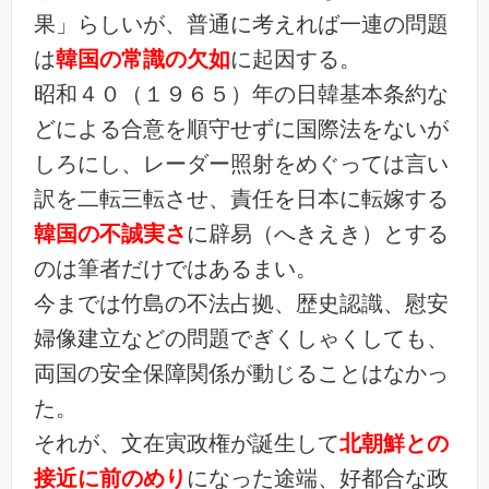
果」らしいが、普通に考えれば一連の問題
は
韓国の常識の欠如
に起因する。
昭和４０（１９６５）年の日韓基本条約な
どによる合意を順守せずに国際法をないが
しろにし、レーダー照射をめぐっては言い
訳を二転三転させ、責任を日本に転嫁する
韓国の不誠実さ
に辟易（へきえき）とする
のは筆者だけではあるまい。
今までは竹島の不法占拠、歴史認識、慰安
婦像建立などの問題でぎくしゃくしても、
両国の安全保障関係が動じることはなかっ
た。
それが、文在寅政権が誕生して
北朝鮮との
接近に前のめり
になった途端、好都合な政