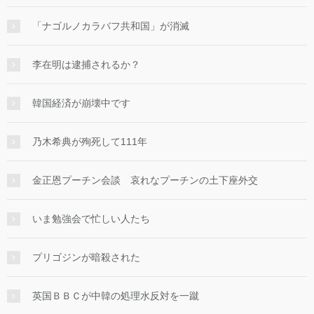
「ナゴルノカラバフ共和国」が消滅
李在明は逮捕されるか？
韓国経済が崩壊中です
乃木希典が殉死して111年
金正恩プーチン会談 哀れなプーチンの土下座外交
いま勉強会で忙しい人たち
プリゴジンが暗殺された
英国ＢＢＣが中韓の処理水反対を一蹴