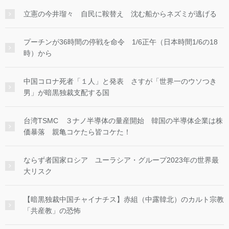
立憲の今井瑠々 自民に鞍替え 沈む船からネズミが逃げる
プーチンが36時間の停戦を命令 1/6正午（日本時間1/6の18
時）から
中国コロナ死者「１人」と発表 さすが「世界一のウソつき
男」が暗黒独裁支配する国
台湾TSMC ３ナノ半導体の量産開始 韓国の半導体企業は株
価暴落 親亀コケたら皆コケた！
ならず者国家ロシア ユーラシア・グループ2023年の世界最
大リスク
【暗黒独裁中国チャイナチス】赤組（中露韓北）のカルト宗教
「共産教」の恐怖