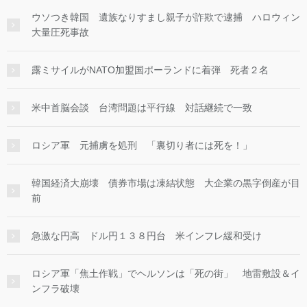
ウソつき韓国 遺族なりすまし親子が詐欺で逮捕 ハロウィン
大量圧死事故
露ミサイルがNATO加盟国ポーランドに着弾 死者２名
米中首脳会談 台湾問題は平行線 対話継続で一致
ロシア軍 元捕虜を処刑 「裏切り者には死を！」
韓国経済大崩壊 債券市場は凍結状態 大企業の黒字倒産が目
前
急激な円高 ドル円１３８円台 米インフレ緩和受け
ロシア軍「焦土作戦」でヘルソンは「死の街」 地雷敷設＆イ
ンフラ破壊