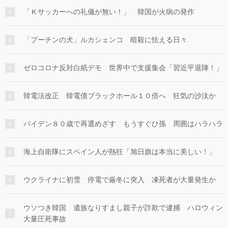
「Ｋサッカーへの礼儀が無い！」 韓国が火病の発作
「プーチンの犬」ルカシェンコ 暗殺に怯える日々
ゼロコロナ反対白紙デモ 世界中で支援集会「習近平退陣！」
韓電法改正 韓電債ブラックホール１０倍へ 狂気の沙汰か
バイデン８０歳で再選めざす もうすぐひ孫 周囲はハラハラ
海上自衛隊にスペイン人が熱狂「旭日旗は本当に美しい！」
ウクライナに初雪 停電で厳冬に突入 凍死者が大量発生か
ウソつき韓国 遺族なりすまし親子が詐欺で逮捕 ハロウィン
大量圧死事故