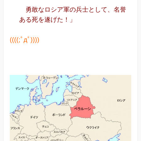
勇敢なロシア軍の兵士として、名誉
ある死を遂げた！」
((((;ﾟдﾟ))))