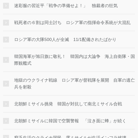
迷彩服の習近平「戦争の準備せよ！」 独裁者の狂気
戦死者の６割は同士討ち ロシア軍の指揮命令系統が大混乱
ロシア軍の大隊500人が全滅 11/1配備されたばかり
韓国海軍が旭日旗に敬礼！ 韓国内は大論争 海上自衛隊・国
際観艦式
地獄のウクライナ戦線 ロシア軍が督戦隊を展開 自軍の逃亡
兵を射殺
北朝鮮ミサイル挑発 韓国が対抗して南北ミサイル合戦
北朝鮮ミサイルに韓国で空襲警報 「泣き面に蜂」が続く
窮乏生活ウクライナ国民 露ミサイルが生活インフラ破壊