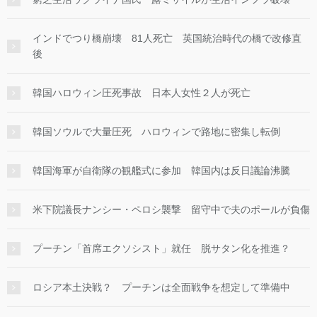
インドでつり橋崩壊 81人死亡 英国統治時代の橋で改修直
後
韓国ハロウィン圧死事故 日本人女性２人が死亡
韓国ソウルで大量圧死 ハロウィンで路地に密集し転倒
韓国海軍が自衛隊の観艦式に参加 韓国内は反日議論沸騰
米下院議長ナンシー・ペロシ襲撃 留守中で夫のポールが負傷
プーチン「首席エクソシスト」就任 脱サタン化を推進？
ロシア本土決戦？ プーチンは全面戦争を想定して準備中