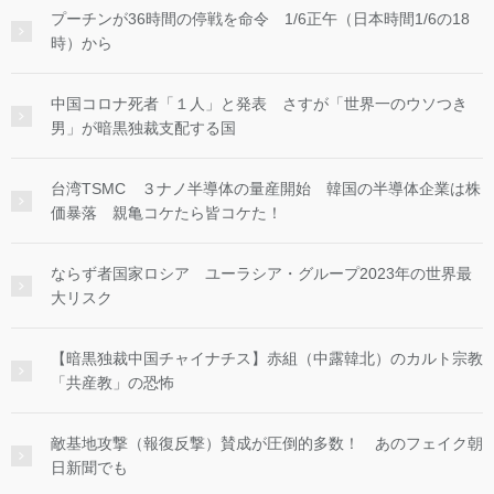
プーチンが36時間の停戦を命令 1/6正午（日本時間1/6の18
時）から
中国コロナ死者「１人」と発表 さすが「世界一のウソつき
男」が暗黒独裁支配する国
台湾TSMC ３ナノ半導体の量産開始 韓国の半導体企業は株
価暴落 親亀コケたら皆コケた！
ならず者国家ロシア ユーラシア・グループ2023年の世界最
大リスク
【暗黒独裁中国チャイナチス】赤組（中露韓北）のカルト宗教
「共産教」の恐怖
敵基地攻撃（報復反撃）賛成が圧倒的多数！ あのフェイク朝
日新聞でも