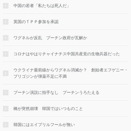
中国の若者「私たちは死人だ」
英国のＴＰＰ参加を承認
ワグネルが反乱 プーチン政府が瓦解か
コロナはやはりチャイナチス中国共産党の生物兵器だった
ウクライナ最前線からワグネル消滅か？ 創始者エフゲニー・
プリゴジンが弾薬不足に不満
プーチン演説に拍手なし プーチンうろたえる
橋が突然崩壊 韓国ではいつものこと
韓国にはエイプリルフールが無い