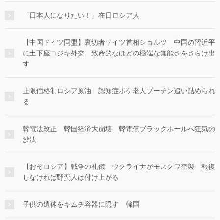
「日本人になりたい！」在日ロシア人
【中国ドイツ同盟】裏切者ドイツ首相ショルツ 中国の習近平
に土下座コジキ外交 致命的なほどの極端な無能さをさらけ出
す
上限価格制ロシア原油 認知症ボケ老人プーチン追い詰められ
る
韓電法改正 韓国経済大崩壊 韓電債ブラックホールへ狂気の
沙汰
【おそロシア】戦争の礼儀 ウクライナがモスクワ空襲 報復
しなければ野蛮人は付け上がる
子供の遺体をキムチ容器に隠す 韓国