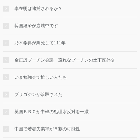
李在明は逮捕されるか？
韓国経済が崩壊中です
乃木希典が殉死して111年
金正恩プーチン会談 哀れなプーチンの土下座外交
いま勉強会で忙しい人たち
プリゴジンが暗殺された
英国ＢＢＣが中韓の処理水反対を一蹴
中国で若者失業率が５割の可能性