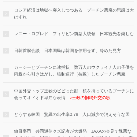
ロシア経済は地獄へ突入しつつある プーチン悪魔の思惑は大
はずれ
レニー・ロブレド フィリピン前副大統領 日本観光を楽しむ
日韓首脳会談 日本国民は韓国を信用せず、冷めた見方
ガーシーとプーチンに逮捕状 数万人のウクライナ人の子供を
両親から引きはがし、強制連行（拉致）したプーチン悪魔
中国外交トップ王毅のビビった顔 核を持っているプーチンに
会ってオドオド卑屈な表情
♪王毅の恫喝外交の歌
どうする韓国 驚異の出生率0.78 人口減少で消えそうな国
鎮目宰司 共同通信クズ記者が大爆発 JAXAの会見で醜悪な