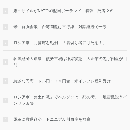
露ミサイルがNATO加盟国ポーランドに着弾 死者２名
米中首脳会談 台湾問題は平行線 対話継続で一致
ロシア軍 元捕虜を処刑 「裏切り者には死を！」
韓国経済大崩壊 債券市場は凍結状態 大企業の黒字倒産が目
前
急激な円高 ドル円１３８円台 米インフレ緩和受け
ロシア軍「焦土作戦」でヘルソンは「死の街」 地雷敷設＆イ
ンフラ破壊
露軍に撤退命令 ドニエプル川西岸を放棄