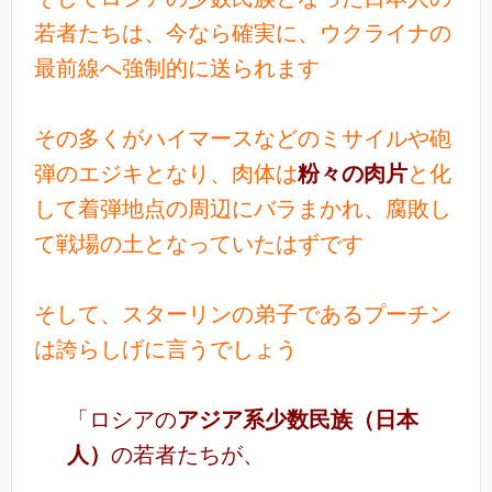
若者たちは、今なら確実に、ウクライナの
最前線へ強制的に送られます
その多くがハイマースなどのミサイルや砲
弾のエジキとなり、肉体は
粉々の肉片
と化
して着弾地点の周辺にバラまかれ、腐敗し
て戦場の土となっていたはずです
そして、スターリンの弟子であるプーチン
は誇らしげに言うでしょう
「ロシアの
アジア系少数民族（日本
人）
の若者たちが、