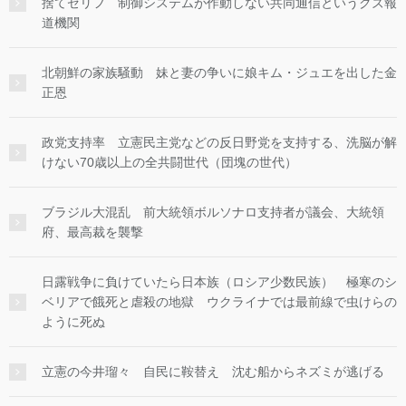
捨てゼリフ 制御システムが作動しない共同通信というクズ報
道機関
北朝鮮の家族騒動 妹と妻の争いに娘キム・ジュエを出した金
正恩
政党支持率 立憲民主党などの反日野党を支持する、洗脳が解
けない70歳以上の全共闘世代（団塊の世代）
ブラジル大混乱 前大統領ボルソナロ支持者が議会、大統領
府、最高裁を襲撃
日露戦争に負けていたら日本族（ロシア少数民族） 極寒のシ
ベリアで餓死と虐殺の地獄 ウクライナでは最前線で虫けらの
ように死ぬ
立憲の今井瑠々 自民に鞍替え 沈む船からネズミが逃げる