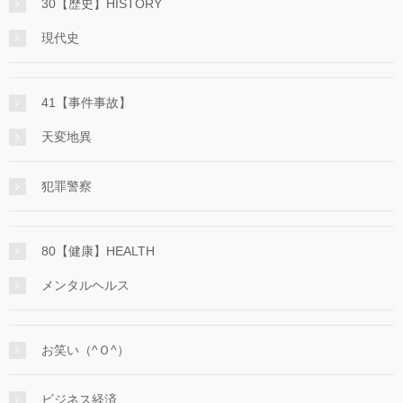
30【歴史】HISTORY
現代史
41【事件事故】
天変地異
犯罪警察
80【健康】HEALTH
メンタルヘルス
お笑い（^Ｏ^）
ビジネス経済