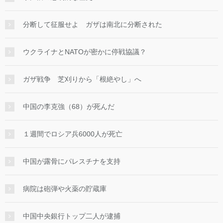
分断して征服せよ ガザは南北に分断された
ウクライナとNATOが密かに停戦協議？
ガザ戦争 芝刈りから「根絶やし」へ
中国の李克強（68）が死んだ
１週間でロシア兵6000人が死亡
中国が露骨にパレスチナを支持
病院は砲弾や火薬の貯蔵庫
中国中央銀行トップ二人が逮捕