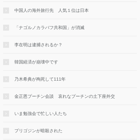
中国人の海外旅行先 人気１位は日本
「ナゴルノカラバフ共和国」が消滅
李在明は逮捕されるか？
韓国経済が崩壊中です
乃木希典が殉死して111年
金正恩プーチン会談 哀れなプーチンの土下座外交
いま勉強会で忙しい人たち
プリゴジンが暗殺された