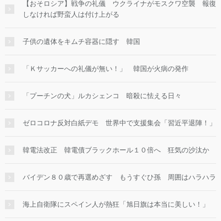
【おそロシア】戦争の礼儀 ウクライナがモスクワ空襲 報復
しなければ野蛮人は付け上がる
子供の遺体をキムチ容器に隠す 韓国
「Ｋサッカーへの礼儀が無い！」 韓国が火病の発作
「プーチンの犬」ルカシェンコ 暗殺に怯える日々
ゼロコロナ反対白紙デモ 世界中で支援集会「習近平退陣！」
韓電法改正 韓電債ブラックホール１０倍へ 狂気の沙汰か
バイデン８０歳で再選めざす もうすぐひ孫 周囲はハラハラ
海上自衛隊にスペイン人が熱狂「旭日旗は本当に美しい！」