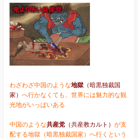
わざわざ中国のような
地獄
（暗黒独裁国
家）
へ行かなくても、世界には魅力的な観
光地がいっぱいある
中国のような
共産党
（共産教カルト）
が支
配する地獄（暗黒独裁国家）へ行くという