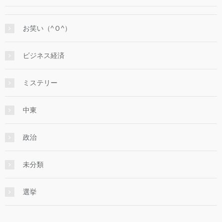
お笑い（^Ｏ^）
ビジネス経済
ミステリー
中東
政治
未分類
選挙