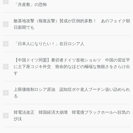
「共産教」の恐怖
敵基地攻撃（報復反撃）賛成が圧倒的多数！ あのフェイク朝
日新聞でも
「日本人になりたい！」在日ロシア人
【中国ドイツ同盟】裏切者ドイツ首相ショルツ 中国の習近平
に土下座コジキ外交 致命的なほどの極端な無能さをさらけ出
す
上限価格制ロシア原油 認知症ボケ老人プーチン追い詰められ
る
韓電法改正 韓国経済大崩壊 韓電債ブラックホールへ狂気の
沙汰