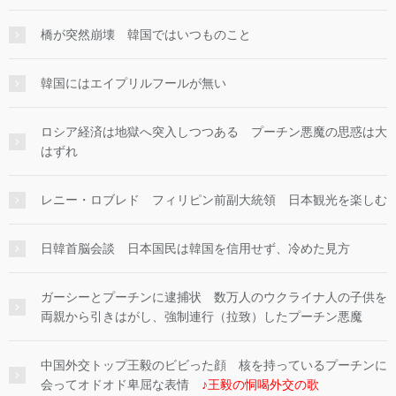
橋が突然崩壊 韓国ではいつものこと
韓国にはエイプリルフールが無い
ロシア経済は地獄へ突入しつつある プーチン悪魔の思惑は大
はずれ
レニー・ロブレド フィリピン前副大統領 日本観光を楽しむ
日韓首脳会談 日本国民は韓国を信用せず、冷めた見方
ガーシーとプーチンに逮捕状 数万人のウクライナ人の子供を
両親から引きはがし、強制連行（拉致）したプーチン悪魔
中国外交トップ王毅のビビった顔 核を持っているプーチンに
会ってオドオド卑屈な表情
♪王毅の恫喝外交の歌