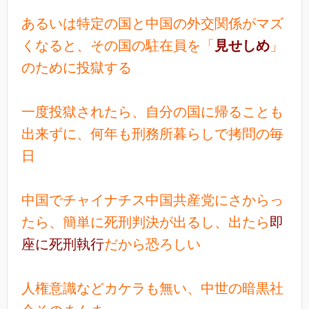
あるいは特定の国と中国の外交関係がマズ
くなると、その国の駐在員を「
見せしめ
」
のために投獄する
一度投獄されたら、自分の国に帰ることも
出来ずに、何年も刑務所暮らしで拷問の毎
日
中国でチャイナチス中国共産党にさからっ
たら、簡単に死刑判決が出るし、出たら
即
座に死刑執行
だから恐ろしい
人権意識などカケラも無い、中世の暗黒社