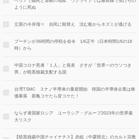
ベリアで餓死と虐殺の地獄 ウクライナでは最前線で虫けらの
ように死ぬ
立憲の今井瑠々 自民に鞍替え 沈む船からネズミが逃げる
プーチンが36時間の停戦を命令 1/6正午（日本時間1/6の18
時）から
中国コロナ死者「１人」と発表 さすが「世界一のウソつき
男」が暗黒独裁支配する国
台湾TSMC ３ナノ半導体の量産開始 韓国の半導体企業は株
価暴落 親亀コケたら皆コケた！
ならず者国家ロシア ユーラシア・グループ2023年の世界最
大リスク
【暗黒独裁中国チャイナチス】赤組（中露韓北）のカルト宗教