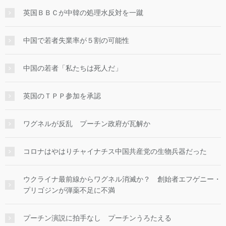
英国ＢＢＣが中韓の処理水反対を一蹴
中国で若者失業率が５割の可能性
中国の若者「私たちは死人だ」
英国のＴＰＰ参加を承認
ワグネルが反乱 プーチン政府が瓦解か
コロナはやはりチャイナチス中国共産党の生物兵器だった
ウクライナ最前線からワグネル消滅か？ 創始者エフゲニー・
プリゴジンが弾薬不足に不満
プーチン演説に拍手なし プーチンうろたえる