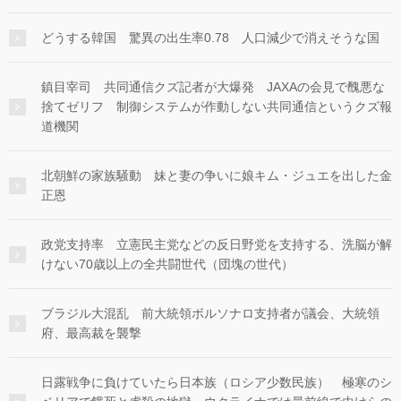
どうする韓国 驚異の出生率0.78 人口減少で消えそうな国
鎮目宰司 共同通信クズ記者が大爆発 JAXAの会見で醜悪な
捨てゼリフ 制御システムが作動しない共同通信というクズ報
道機関
北朝鮮の家族騒動 妹と妻の争いに娘キム・ジュエを出した金
正恩
政党支持率 立憲民主党などの反日野党を支持する、洗脳が解
けない70歳以上の全共闘世代（団塊の世代）
ブラジル大混乱 前大統領ボルソナロ支持者が議会、大統領
府、最高裁を襲撃
日露戦争に負けていたら日本族（ロシア少数民族） 極寒のシ