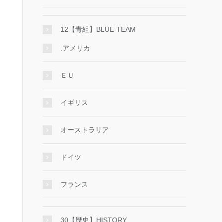
12【青組】BLUE-TEAM
.アメリカ
ＥＵ
イギリス
オーストラリア
ドイツ
フランス
30【歴史】HISTORY