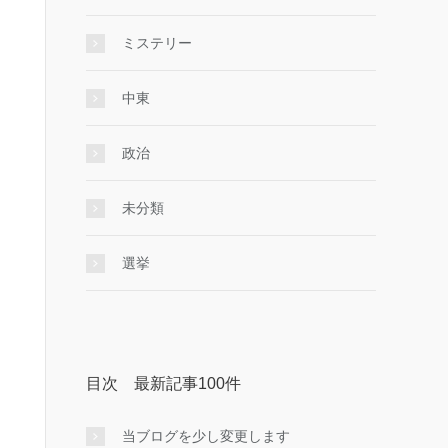
ミステリー
中東
政治
未分類
選挙
目次 最新記事100件
当ブログを少し変更します