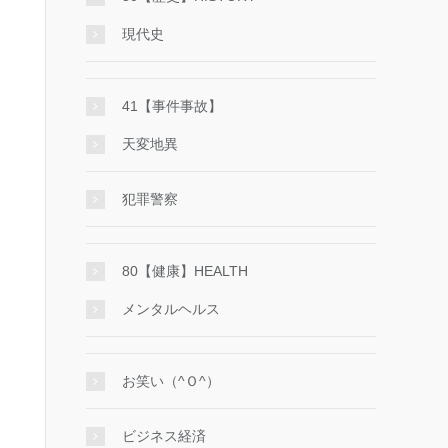
現代史
41【事件事故】
天変地異
犯罪警察
80【健康】HEALTH
メンタルヘルス
お笑い（^Ｏ^）
ビジネス経済