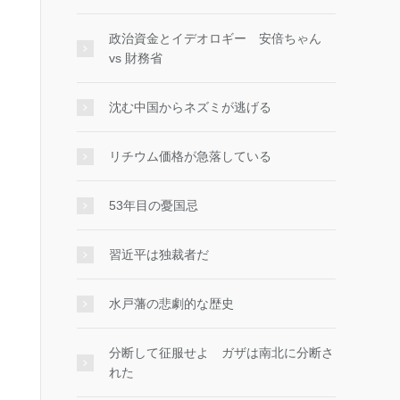
政治資金とイデオロギー 安倍ちゃん
vs 財務省
沈む中国からネズミが逃げる
リチウム価格が急落している
53年目の憂国忌
習近平は独裁者だ
水戸藩の悲劇的な歴史
分断して征服せよ ガザは南北に分断さ
れた