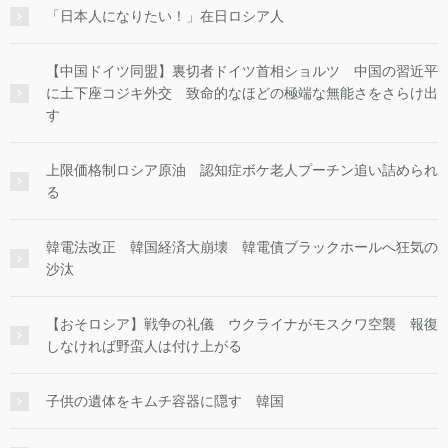
「日本人になりたい！」在日ロシア人
【中国ドイツ同盟】裏切者ドイツ首相ショルツ 中国の習近平
に土下座コジキ外交 致命的なほどの極端な無能さをさらけ出
す
上限価格制ロシア原油 認知症ボケ老人プーチン追い詰められ
る
韓電法改正 韓国経済大崩壊 韓電債ブラックホールへ狂気の
沙汰
【おそロシア】戦争の礼儀 ウクライナがモスクワ空襲 報復
しなければ野蛮人は付け上がる
子供の遺体をキムチ容器に隠す 韓国