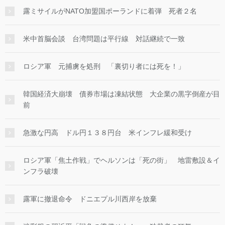
露ミサイルがNATO加盟国ポーランドに着弾 死者２名
米中首脳会談 台湾問題は平行線 対話継続で一致
ロシア軍 元捕虜を処刑 「裏切り者には死を！」
韓国経済大崩壊 債券市場は凍結状態 大企業の黒字倒産が目
前
急激な円高 ドル円１３８円台 米インフレ緩和受け
ロシア軍「焦土作戦」でヘルソンは「死の街」 地雷敷設＆イ
ンフラ破壊
露軍に撤退命令 ドニエプル川西岸を放棄