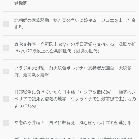
道機関
北朝鮮の家族騒動 妹と妻の争いに娘キム・ジュエを出した金
正恩
政党支持率 立憲民主党などの反日野党を支持する、洗脳が解
けない70歳以上の全共闘世代（団塊の世代）
ブラジル大混乱 前大統領ボルソナロ支持者が議会、大統領
府、最高裁を襲撃
日露戦争に負けていたら日本族（ロシア少数民族） 極寒のシ
ベリアで餓死と虐殺の地獄 ウクライナでは最前線で虫けらの
ように死ぬ
立憲の今井瑠々 自民に鞍替え 沈む船からネズミが逃げる