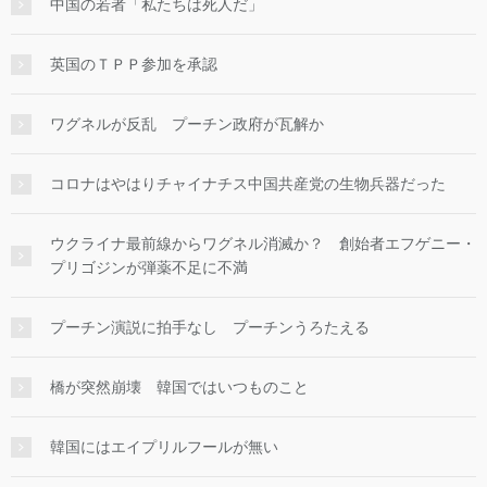
中国の若者「私たちは死人だ」
英国のＴＰＰ参加を承認
ワグネルが反乱 プーチン政府が瓦解か
コロナはやはりチャイナチス中国共産党の生物兵器だった
ウクライナ最前線からワグネル消滅か？ 創始者エフゲニー・
プリゴジンが弾薬不足に不満
プーチン演説に拍手なし プーチンうろたえる
橋が突然崩壊 韓国ではいつものこと
韓国にはエイプリルフールが無い