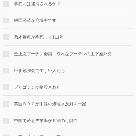
李在明は逮捕されるか？
韓国経済が崩壊中です
乃木希典が殉死して111年
金正恩プーチン会談 哀れなプーチンの土下座外交
いま勉強会で忙しい人たち
プリゴジンが暗殺された
英国ＢＢＣが中韓の処理水反対を一蹴
中国で若者失業率が５割の可能性