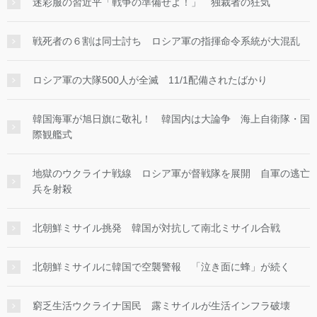
迷彩服の習近平「戦争の準備せよ！」 独裁者の狂気
戦死者の６割は同士討ち ロシア軍の指揮命令系統が大混乱
ロシア軍の大隊500人が全滅 11/1配備されたばかり
韓国海軍が旭日旗に敬礼！ 韓国内は大論争 海上自衛隊・国
際観艦式
地獄のウクライナ戦線 ロシア軍が督戦隊を展開 自軍の逃亡
兵を射殺
北朝鮮ミサイル挑発 韓国が対抗して南北ミサイル合戦
北朝鮮ミサイルに韓国で空襲警報 「泣き面に蜂」が続く
窮乏生活ウクライナ国民 露ミサイルが生活インフラ破壊