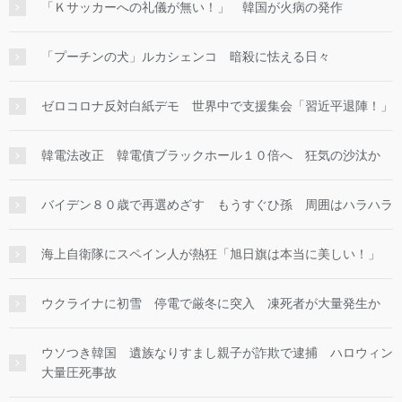
「Ｋサッカーへの礼儀が無い！」 韓国が火病の発作
「プーチンの犬」ルカシェンコ 暗殺に怯える日々
ゼロコロナ反対白紙デモ 世界中で支援集会「習近平退陣！」
韓電法改正 韓電債ブラックホール１０倍へ 狂気の沙汰か
バイデン８０歳で再選めざす もうすぐひ孫 周囲はハラハラ
海上自衛隊にスペイン人が熱狂「旭日旗は本当に美しい！」
ウクライナに初雪 停電で厳冬に突入 凍死者が大量発生か
ウソつき韓国 遺族なりすまし親子が詐欺で逮捕 ハロウィン
大量圧死事故