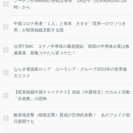
プーチンが36時間の停戦を命令 1/6正午（日本時間1/6の18
時）から
中国コロナ死者「１人」と発表 さすが「世界一のウソつき
男」が暗黒独裁支配する国
台湾TSMC ３ナノ半導体の量産開始 韓国の半導体企業は株
価暴落 親亀コケたら皆コケた！
ならず者国家ロシア ユーラシア・グループ2023年の世界最
大リスク
【暗黒独裁中国チャイナチス】赤組（中露韓北）のカルト宗教
「共産教」の恐怖
敵基地攻撃（報復反撃）賛成が圧倒的多数！ あのフェイク朝
日新聞でも