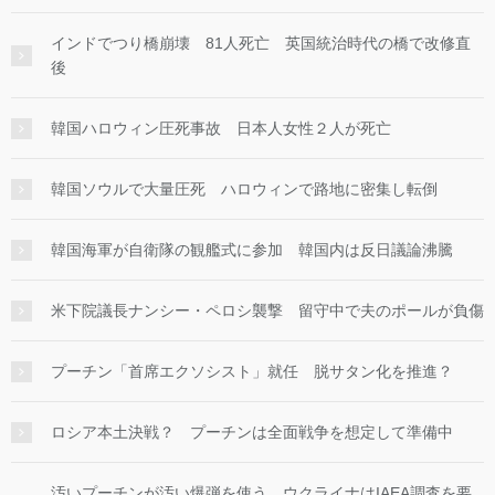
インドでつり橋崩壊 81人死亡 英国統治時代の橋で改修直
後
韓国ハロウィン圧死事故 日本人女性２人が死亡
韓国ソウルで大量圧死 ハロウィンで路地に密集し転倒
韓国海軍が自衛隊の観艦式に参加 韓国内は反日議論沸騰
米下院議長ナンシー・ペロシ襲撃 留守中で夫のポールが負傷
プーチン「首席エクソシスト」就任 脱サタン化を推進？
ロシア本土決戦？ プーチンは全面戦争を想定して準備中
汚いプーチンが汚い爆弾を使う ウクライナはIAEA調査を要