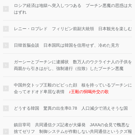
ロシア経済は地獄へ突入しつつある プーチン悪魔の思惑は大
はずれ
レニー・ロブレド フィリピン前副大統領 日本観光を楽しむ
日韓首脳会談 日本国民は韓国を信用せず、冷めた見方
ガーシーとプーチンに逮捕状 数万人のウクライナ人の子供を
両親から引きはがし、強制連行（拉致）したプーチン悪魔
中国外交トップ王毅のビビった顔 核を持っているプーチンに
会ってオドオド卑屈な表情
♪王毅の恫喝外交の歌
どうする韓国 驚異の出生率0.78 人口減少で消えそうな国
鎮目宰司 共同通信クズ記者が大爆発 JAXAの会見で醜悪な
捨てゼリフ 制御システムが作動しない共同通信というクズ報