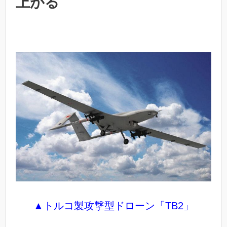
上がる
▲トルコ製攻撃型ドローン「TB2」