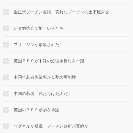
金正恩プーチン会談 哀れなプーチンの土下座外交
いま勉強会で忙しい人たち
プリゴジンが暗殺された
英国ＢＢＣが中韓の処理水反対を一蹴
中国で若者失業率が５割の可能性
中国の若者「私たちは死人だ」
英国のＴＰＰ参加を承認
ワグネルが反乱 プーチン政府が瓦解か