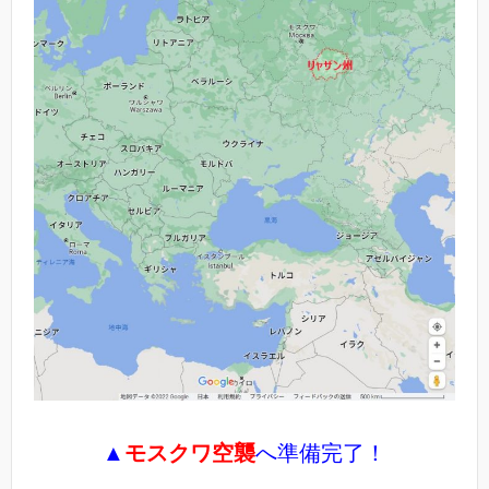
▲
モスクワ空襲
へ準備完了！