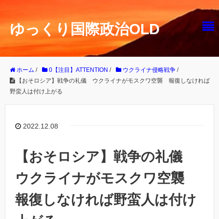
ゆっくり国際政治OLD
ホーム
/
0【注目】ATTENTION
/
ウクライナ侵略戦争
/
【おそロシア】戦争の礼儀 ウクライナがモスクワ空襲 報復しなければ
野蛮人は付け上がる
2022.12.08
【おそロシア】戦争の礼儀
ウクライナがモスクワ空襲
報復しなければ野蛮人は付け