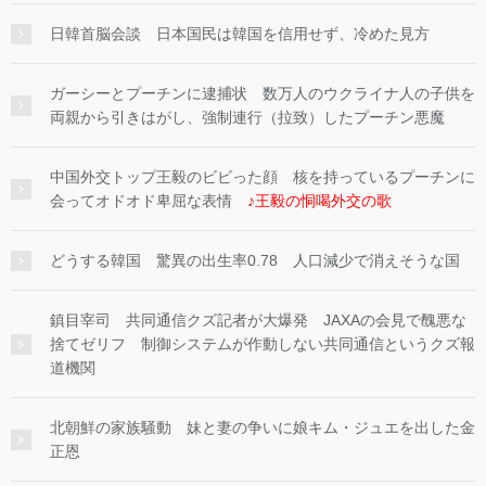
日韓首脳会談 日本国民は韓国を信用せず、冷めた見方
ガーシーとプーチンに逮捕状 数万人のウクライナ人の子供を
両親から引きはがし、強制連行（拉致）したプーチン悪魔
中国外交トップ王毅のビビった顔 核を持っているプーチンに
会ってオドオド卑屈な表情
♪王毅の恫喝外交の歌
どうする韓国 驚異の出生率0.78 人口減少で消えそうな国
鎮目宰司 共同通信クズ記者が大爆発 JAXAの会見で醜悪な
捨てゼリフ 制御システムが作動しない共同通信というクズ報
道機関
北朝鮮の家族騒動 妹と妻の争いに娘キム・ジュエを出した金
正恩