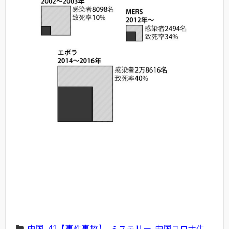
.中国
,
41【事件事故】
,
ミステリー
,
中国コロナ生