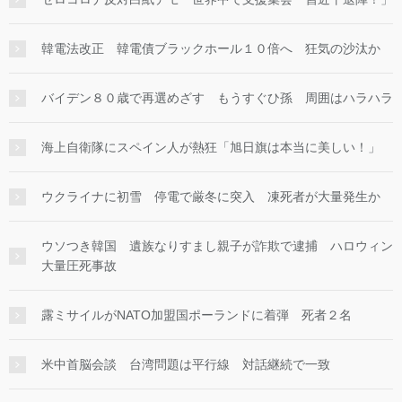
韓電法改正 韓電債ブラックホール１０倍へ 狂気の沙汰か
バイデン８０歳で再選めざす もうすぐひ孫 周囲はハラハラ
海上自衛隊にスペイン人が熱狂「旭日旗は本当に美しい！」
ウクライナに初雪 停電で厳冬に突入 凍死者が大量発生か
ウソつき韓国 遺族なりすまし親子が詐欺で逮捕 ハロウィン
大量圧死事故
露ミサイルがNATO加盟国ポーランドに着弾 死者２名
米中首脳会談 台湾問題は平行線 対話継続で一致