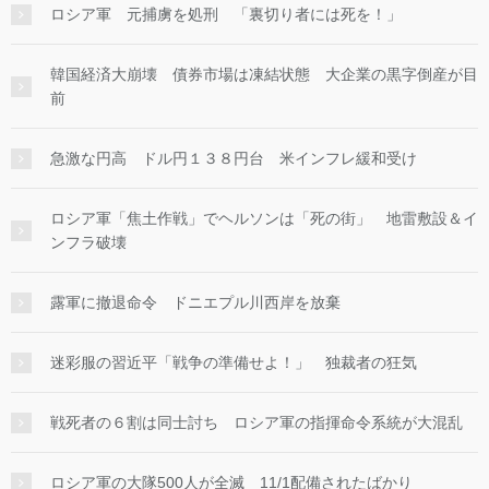
ロシア軍 元捕虜を処刑 「裏切り者には死を！」
韓国経済大崩壊 債券市場は凍結状態 大企業の黒字倒産が目
前
急激な円高 ドル円１３８円台 米インフレ緩和受け
ロシア軍「焦土作戦」でヘルソンは「死の街」 地雷敷設＆イ
ンフラ破壊
露軍に撤退命令 ドニエプル川西岸を放棄
迷彩服の習近平「戦争の準備せよ！」 独裁者の狂気
戦死者の６割は同士討ち ロシア軍の指揮命令系統が大混乱
ロシア軍の大隊500人が全滅 11/1配備されたばかり