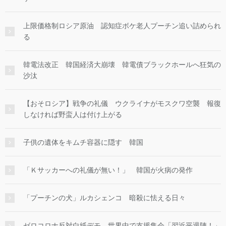
上限価格制ロシア原油 認知症ボケ老人プーチン追い詰められ
る
韓電法改正 韓国経済大崩壊 韓電債ブラックホールへ狂気の
沙汰
【おそロシア】戦争の礼儀 ウクライナがモスクワ空襲 報復
しなければ野蛮人は付け上がる
子供の遺体をキムチ容器に隠す 韓国
「Ｋサッカーへの礼儀が無い！」 韓国が火病の発作
「プーチンの犬」ルカシェンコ 暗殺に怯える日々
ゼロコロナ反対白紙デモ 世界中で支援集会「習近平退陣！」