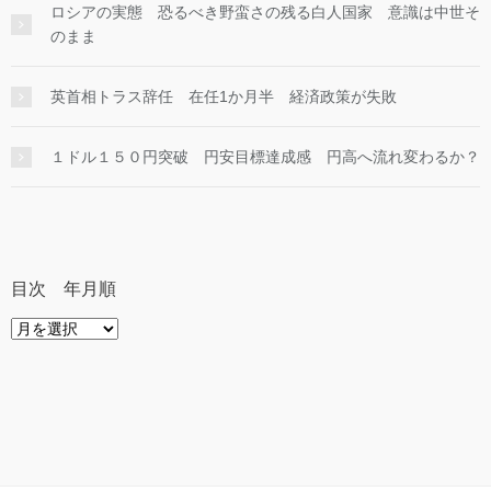
ロシアの実態 恐るべき野蛮さの残る白人国家 意識は中世そ
のまま
英首相トラス辞任 在任1か月半 経済政策が失敗
１ドル１５０円突破 円安目標達成感 円高へ流れ変わるか？
目次 年月順
目
次
年
月
順