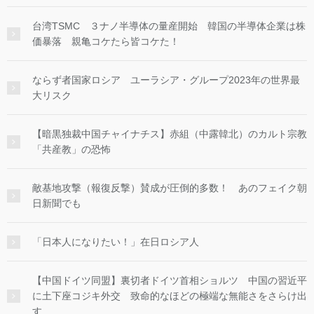
台湾TSMC ３ナノ半導体の量産開始 韓国の半導体企業は株
価暴落 親亀コケたら皆コケた！
ならず者国家ロシア ユーラシア・グループ2023年の世界最
大リスク
【暗黒独裁中国チャイナチス】赤組（中露韓北）のカルト宗教
「共産教」の恐怖
敵基地攻撃（報復反撃）賛成が圧倒的多数！ あのフェイク朝
日新聞でも
「日本人になりたい！」在日ロシア人
【中国ドイツ同盟】裏切者ドイツ首相ショルツ 中国の習近平
に土下座コジキ外交 致命的なほどの極端な無能さをさらけ出
す