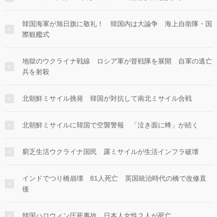
韓国海軍が旭日旗に敬礼！ 韓国内は大論争 海上自衛隊・国
際観艦式
地獄のウクライナ戦線 ロシア軍が督戦隊を展開 自軍の逃亡
兵を射殺
北朝鮮ミサイル挑発 韓国が対抗して南北ミサイル合戦
北朝鮮ミサイルに韓国で空襲警報 「泣き面に蜂」が続く
窮乏生活ウクライナ国民 露ミサイルが生活インフラ破壊
インドでつり橋崩壊 81人死亡 英国統治時代の橋で改修直
後
韓国ハロウィン圧死事故 日本人女性２人が死亡