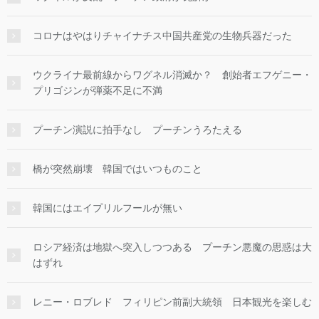
コロナはやはりチャイナチス中国共産党の生物兵器だった
ウクライナ最前線からワグネル消滅か？ 創始者エフゲニー・
プリゴジンが弾薬不足に不満
プーチン演説に拍手なし プーチンうろたえる
橋が突然崩壊 韓国ではいつものこと
韓国にはエイプリルフールが無い
ロシア経済は地獄へ突入しつつある プーチン悪魔の思惑は大
はずれ
レニー・ロブレド フィリピン前副大統領 日本観光を楽しむ