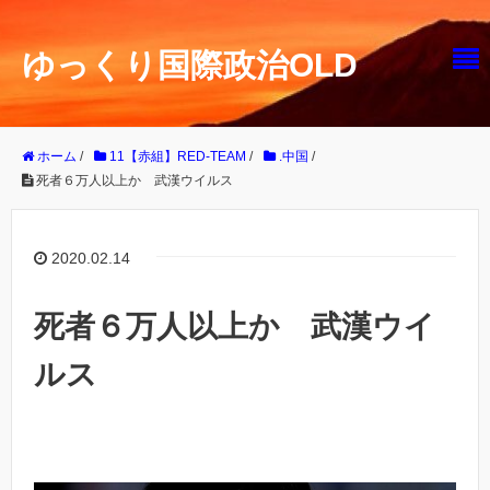
ゆっくり国際政治OLD
ホーム
/
11【赤組】RED-TEAM
/
.中国
/
死者６万人以上か 武漢ウイルス
2020.02.14
死者６万人以上か 武漢ウイ
ルス