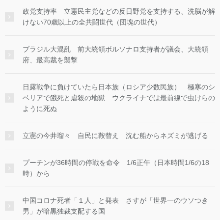
政党支持率 立憲民主党などの反日野党を支持する、洗脳が解
けない70歳以上の全共闘世代（団塊の世代）
ブラジル大混乱 前大統領ボルソナロ支持者が議会、大統領
府、最高裁を襲撃
日露戦争に負けていたら日本族（ロシア少数民族） 極寒のシ
ベリアで餓死と虐殺の地獄 ウクライナでは最前線で虫けらの
ように死ぬ
立憲の今井瑠々 自民に鞍替え 沈む船からネズミが逃げる
プーチンが36時間の停戦を命令 1/6正午（日本時間1/6の18
時）から
中国コロナ死者「１人」と発表 さすが「世界一のウソつき
男」が暗黒独裁支配する国