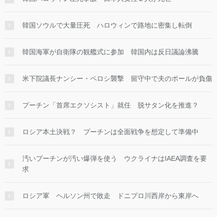
韓国ソウルで大量圧死 ハロウィンで路地に密集し転倒
韓国海軍が自衛隊の観艦式に参加 韓国内は反日議論沸騰
米下院議長ナンシー・ペロシ襲撃 留守中で夫のポールが負傷
プーチン「首席エクソシスト」就任 脱サタン化を推進？
ロシア本土決戦？ プーチンは全面戦争を想定して準備中
汚いプーチンが汚い爆弾を使う ウクライナはIAEA調査を要
求
ロシア軍 ヘルソン州で敗走 ドニプロ川西岸から東岸へ