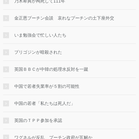
乃木希典が殉死して111年
金正恩プーチン会談 哀れなプーチンの土下座外交
いま勉強会で忙しい人たち
プリゴジンが暗殺された
英国ＢＢＣが中韓の処理水反対を一蹴
中国で若者失業率が５割の可能性
中国の若者「私たちは死人だ」
英国のＴＰＰ参加を承認
ワグネルが反乱 プーチン政府が瓦解か