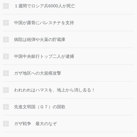
１週間でロシア兵6000人が死亡
中国が露骨にパレスチナを支持
病院は砲弾や火薬の貯蔵庫
中国中央銀行トップ二人が逮捕
ガザ地区への大規模攻撃
われわれはハマスを、地上から消し去る！
先進文明国（Ｇ７）の国歌
ガザ戦争 最大のなぞ