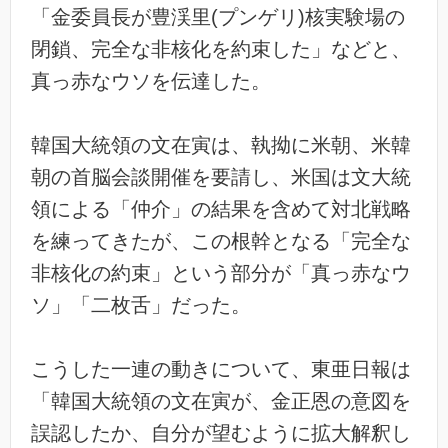
「金委員長が豊渓里(プンゲリ)核実験場の
閉鎖、完全な非核化を約束した」などと、
真っ赤なウソを伝達した。
韓国大統領の文在寅は、執拗に米朝、米韓
朝の首脳会談開催を要請し、米国は文大統
領による「仲介」の結果を含めて対北戦略
を練ってきたが、この根幹となる「完全な
非核化の約束」という部分が「真っ赤なウ
ソ」「二枚舌」だった。
こうした一連の動きについて、東亜日報は
「韓国大統領の文在寅が、金正恩の意図を
誤認したか、自分が望むように拡大解釈し