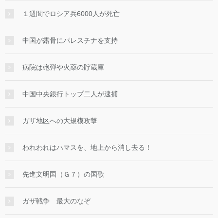
１週間でロシア兵6000人が死亡
中国が露骨にパレスチナを支持
病院は砲弾や火薬の貯蔵庫
中国中央銀行トップ二人が逮捕
ガザ地区への大規模攻撃
われわれはハマスを、地上から消し去る！
先進文明国（Ｇ７）の国歌
ガザ戦争 最大のなぞ