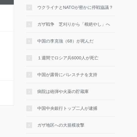
ウクライナとNATOが密かに停戦協議？
ガザ戦争 芝刈りから「根絶やし」へ
中国の李克強（68）が死んだ
１週間でロシア兵6000人が死亡
中国が露骨にパレスチナを支持
病院は砲弾や火薬の貯蔵庫
中国中央銀行トップ二人が逮捕
ガザ地区への大規模攻撃