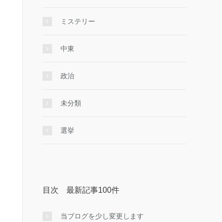
ミステリー
中東
政治
未分類
選挙
目次 最新記事100件
当ブログを少し変更します