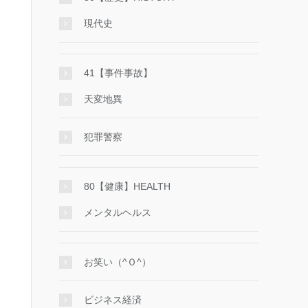
現代史
41【事件事故】
天変地異
犯罪警察
80【健康】HEALTH
メンタルヘルス
お笑い（^Ｏ^）
ビジネス経済