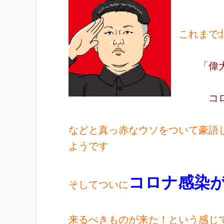
これまで
「偉大
コロナ
などと真っ赤なウソをついて豪語
ようです
コロナ感染
そしてついに
来るべきものが来た！という感じ