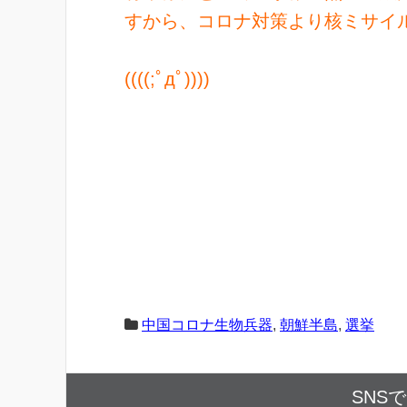
すから、
コロナ対策より核ミサイ
((((;ﾟдﾟ))))
中国コロナ生物兵器
,
朝鮮半島
,
選挙
SNS