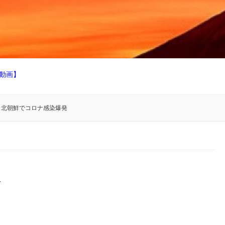
動画】
北朝鮮でコロナ感染爆発
発