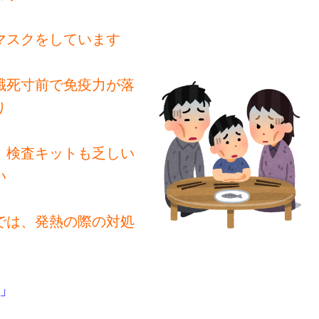
マスクをしています
餓死寸前で免疫力が落
り
、検査キットも乏しい
い
では、発熱の際の対処
」