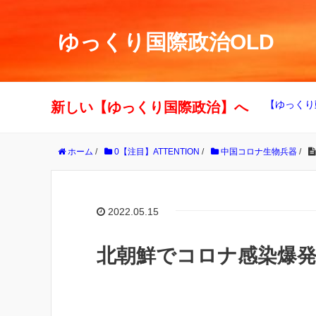
ゆっくり国際政治OLD
【ゆっくり
新しい【ゆっくり国際政治】へ
ホーム
/
0【注目】ATTENTION
/
中国コロナ生物兵器
/
2022.05.15
北朝鮮でコロナ感染爆