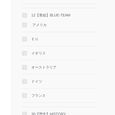
12【青組】BLUE-TEAM
.アメリカ
ＥＵ
イギリス
オーストラリア
ドイツ
フランス
30【歴史】HISTORY