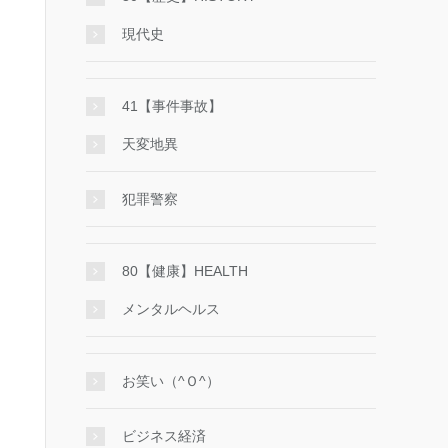
現代史
41【事件事故】
天変地異
犯罪警察
80【健康】HEALTH
メンタルヘルス
お笑い（^Ｏ^）
ビジネス経済