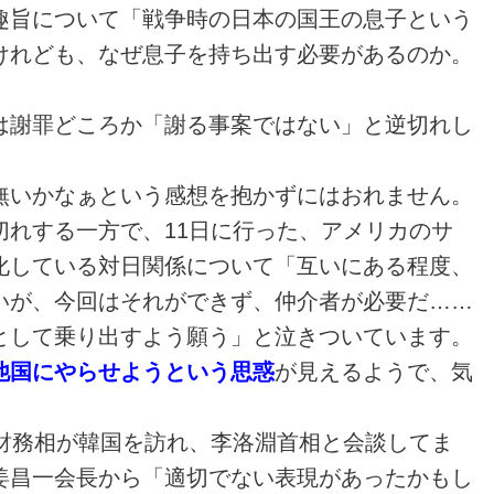
趣旨について「戦争時の日本の国王の息子という
けれども、なぜ息子を持ち出す必要があるのか。
は謝罪どころか「謝る事案ではない」と逆切れし
無いかなぁという感想を抱かずにはおれません。
切れする一方で、11日に行った、アメリカのサ
化している対日関係について「互いにある程度、
いが、今回はそれができず、仲介者が必要だ……
として乗り出すよう願う」と泣きついています。
他国にやらせようという思惑
が見えるようで、気
元財務相が韓国を訪れ、李洛淵首相と会談してま
姜昌一会長から「適切でない表現があったかもし