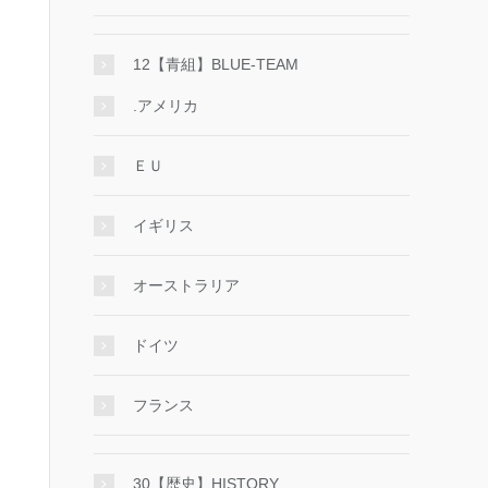
12【青組】BLUE-TEAM
.アメリカ
ＥＵ
イギリス
オーストラリア
ドイツ
フランス
30【歴史】HISTORY