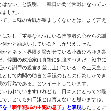
とはない」と説明。「韓日の間で舌戦になってい
みました。
いて、日韓の舌戦が望ましくないとは、よく言え
下に対し「重要な地位にいる指導者の心からの謝
か何かと勘違いしているとしか思えません。
何かとネット界隈を騒がせている小西ひろゆき参
だ。韓国の政治家は真摯に勉強すべきだ。戦中に
臣から謝罪の親書を差し上げている。今上天皇は
皇として内閣の助言と承認のもとの行為しかでき
限の行為である」とツイートしています。
といわれていますけれども、日本人にとっての陛
点で、とても知日派とは言えないと思いますね。
下を「
戦争犯罪の主犯の息子
」と表現
したことに