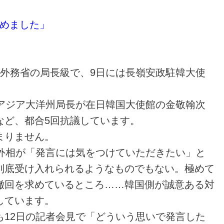
めました」
、外務省の局長級で、9日には長嶺安政駐韓大使
治アジア大洋州局長が在日韓国大使館の金敬翰次
など、都合5回抗議しています。
まりません。
野外相が「発言には気をつけていただきたい」と
到底受け入れられるようなものでもない。極めて
撤回を求めているところ……韓国側が誠意ある対
しています。
も12日の記者会見で「どういう思いで発言した