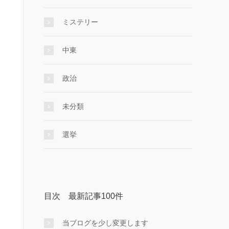
ミステリー
中東
政治
未分類
選挙
目次 最新記事100件
当ブログを少し変更します