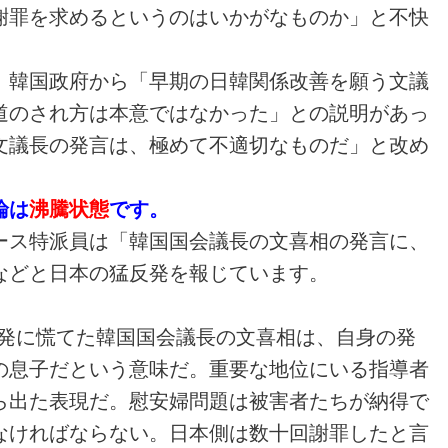
謝罪を求めるというのはいかがなものか」と不快
、韓国政府から「早期の日韓関係改善を願う文議
道のされ方は本意ではなかった」との説明があっ
文議長の発言は、極めて不適切なものだ」と改め
論は
沸騰状態
です。
ース特派員は「韓国国会議長の文喜相の発言に、
などと日本の猛反発を報じています。
反発に慌てた韓国国会議長の文喜相は、自身の発
の息子だという意味だ。重要な地位にいる指導者
ら出た表現だ。慰安婦問題は被害者たちが納得で
なければならない。日本側は数十回謝罪したと言