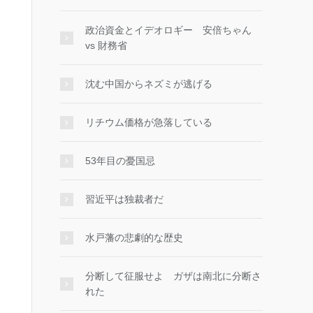
政治資金とイデオロギー 安倍ちゃん
vs 財務省
沈む中国からネズミが逃げる
リチウム価格が急落している
53年目の憂国忌
習近平は独裁者だ
水戸藩の悲劇的な歴史
分断して征服せよ ガザは南北に分断さ
れた