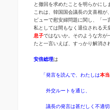
と撤回を求めたことを明らかにし
これは、韓国国会議長の文喜相が
ビューで慰安婦問題に関し、「一
私としては間もなく退位される天
息子
ではないか。そのような方が
たと一言いえば、すっかり解消さ
安倍総理
は
「発言を読んで、わたしは
本当
外交ルートを通じ、
議長の発言は甚だしく不適切