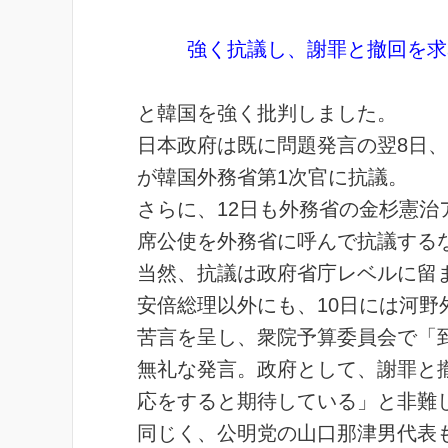
強く抗議し、
謝罪と撤回を求
と韓国を強く批判しました。
日本政府は既に問題発言の翌8日
が韓国外務省第1次官に抗議。
さらに、12日も外務省の金杉憲
席公使を外務省に呼んで抗議する
当然、抗議は政府省庁レベルに留
安倍総理以外にも、10日には河
苦言を呈し、衆院予算委員会で「
無礼な発言。政府として、謝罪と
応をすると期待している」と非難
同じく、公明党の山口那津男代表