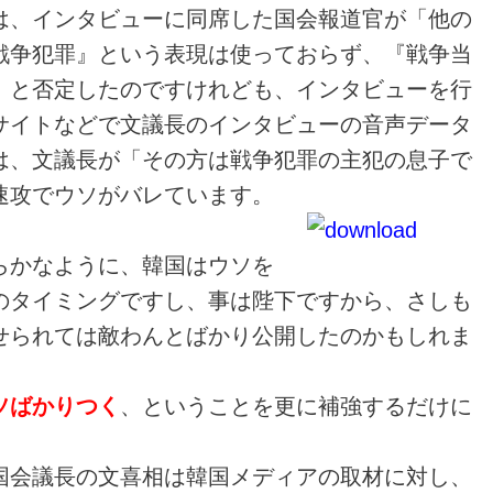
は、インタビューに同席した国会報道官が「他の
戦争犯罪』という表現は使っておらず、『戦争当
」と否定したのですけれども、インタビューを行
サイトなどで文議長のインタビューの音声データ
は、文議長が「その方は戦争犯罪の主犯の息子で
速攻でウソがバレています。
らかなように、韓国はウソを
のタイミングですし、事は陛下ですから、さしも
せられては敵わんとばかり公開したのかもしれま
ソばかりつく
、ということを更に補強するだけに
国会議長の文喜相は韓国メディアの取材に対し、