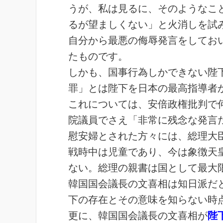
うが、私は見るに、そのようなこ
るが望ましくない」と火消しを試
自分から最悪の侮辱発言をしてお
たものです。
しかも、国事行為しかできない陛
罪」とは陛下を日本の最高指導者
これについては、安倍政権批判で
院議員でさえ「非常に残念な発言
慰安婦とされた方々には、総理大
戦時中は児童であり、今は象徴天
ない。総理の親書は国として最大
韓国国会議長の文喜相は知日派だ
下の存在とその意味を知らない時
更に、韓国国会議長の文喜相が
陛