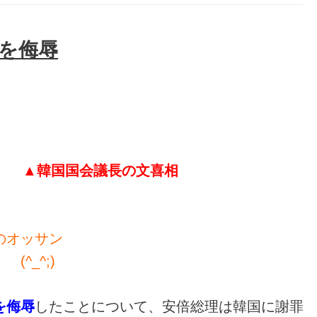
を侮辱
▲韓国国会議長の文喜相
のオッサン
^_^;)
を侮辱
したことについて、安倍総理は韓国に謝罪