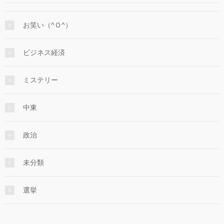
お笑い（^Ｏ^）
ビジネス経済
ミステリー
中東
政治
未分類
選挙