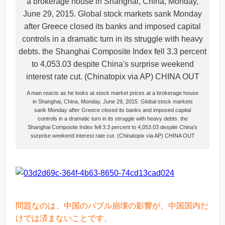
A man reacts as he looks at stock market prices at a brokerage house
in Shanghai, China, Monday, June 29, 2015. Global stock markets
sank Monday after Greece closed its banks and imposed capital
controls in a dramatic turn in its struggle with heavy debts. the
Shanghai Composite Index fell 3.3 percent to 4,053.03 despite China’s
surprise weekend interest rate cut. (Chinatopix via AP) CHINA OUT
問題なのは、中国のバブル崩壊の影響が、中国国内だ
けでは済まないことです。