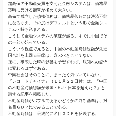
超高値の不動産売買を支えた金融システムは、価格暴
落時に受ける衝撃が極めて大きい。
高値で成立した債権債務は、価格暴落時には決済不能
になるゆえ、その尻はデフォルトという形で金融シス
テムへ持ち込まれる。
こうして金融システムの破綻が起る。すでに中国でそ
の一部が始っている。
こういう視点で見ると、中国の不動産時価総額が先進
国合計を上回る事態は、喜ぶべきことでない。
逆に、破裂した時の影響を予想すれば、底知れぬ恐怖
に変わるはずである。
中国社会はそのことに、まったく気づいていない。
『レコードチャイナ』（１１月２１日付）は、「中国
の不動産時価総額が米国・EU・日本を超えた？」と
題する記事を掲載した。
不動産時価がバブルであるかどうかの判断基準は、対
名目ＧＤＰ比でみることである。
不動産時価は、最終的に名目ＧＤＰを反映する。