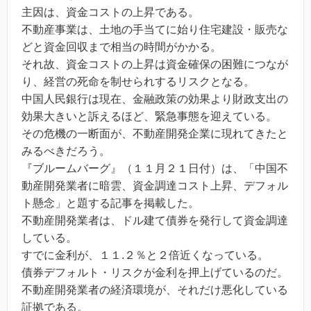
主因は、資金コストの上昇である。
不動産事業は、土地の手当てに始り住宅建設・販売な
どと資金回収まで相当の時間がかかる。
それ故、資金コストの上昇は資金確保の困難につなが
り、経営の死命を制せられするリスクとなる。
中国人民銀行は現在、金融政策の効果より財政支出の
効果大きいと訴えるほど、緊急事態を迎えている。
その危機の一断面が、不動産開発企業に現れてきたと
みるべきだろう。
『ブルームバーグ』（１１月２１日付）は、「中国不
動産開発業者に暗雲、資金調達コスト上昇、デフォル
ト懸念」と題する記事を掲載した。
不動産開発業者は、ドル建て債券を発行して資金調達
している。
すでに金利が、１１.２％と２倍近くなっている。
債券デフォルト・リスクが金利を押上げているのだ。
不動産開発業者の経済環境が、それだけ悪化している
証拠である。