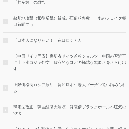
「共産教」の恐怖
敵基地攻撃（報復反撃）賛成が圧倒的多数！ あのフェイク朝
日新聞でも
「日本人になりたい！」在日ロシア人
【中国ドイツ同盟】裏切者ドイツ首相ショルツ 中国の習近平
に土下座コジキ外交 致命的なほどの極端な無能さをさらけ出
す
上限価格制ロシア原油 認知症ボケ老人プーチン追い詰められ
る
韓電法改正 韓国経済大崩壊 韓電債ブラックホールへ狂気の
沙汰