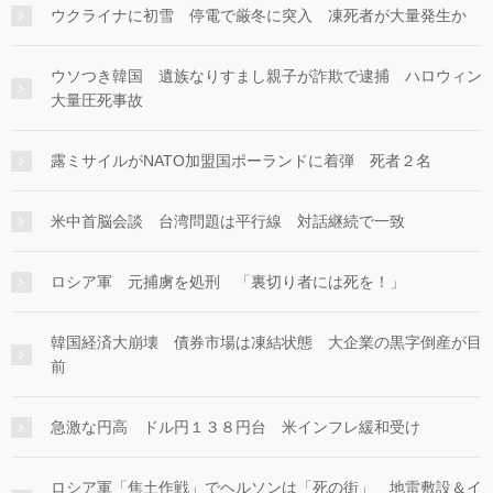
ウクライナに初雪 停電で厳冬に突入 凍死者が大量発生か
ウソつき韓国 遺族なりすまし親子が詐欺で逮捕 ハロウィン
大量圧死事故
露ミサイルがNATO加盟国ポーランドに着弾 死者２名
米中首脳会談 台湾問題は平行線 対話継続で一致
ロシア軍 元捕虜を処刑 「裏切り者には死を！」
韓国経済大崩壊 債券市場は凍結状態 大企業の黒字倒産が目
前
急激な円高 ドル円１３８円台 米インフレ緩和受け
ロシア軍「焦土作戦」でヘルソンは「死の街」 地雷敷設＆イ