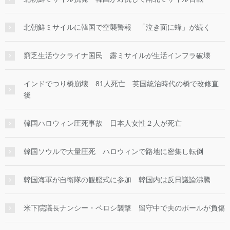
北朝鮮ミサイルに韓国で空襲警報 「泣き面に蜂」が続く
窮乏生活ウクライナ国民 露ミサイルが生活インフラ破壊
インドでつり橋崩壊 81人死亡 英国統治時代の橋で改修直
後
韓国ハロウィン圧死事故 日本人女性２人が死亡
韓国ソウルで大量圧死 ハロウィンで路地に密集し転倒
韓国海軍が自衛隊の観艦式に参加 韓国内は反日議論沸騰
米下院議長ナンシー・ペロシ襲撃 留守中で夫のポールが負傷