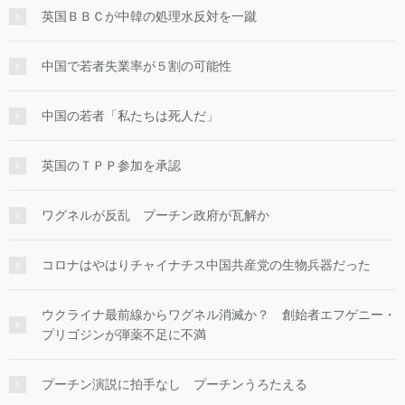
英国ＢＢＣが中韓の処理水反対を一蹴
中国で若者失業率が５割の可能性
中国の若者「私たちは死人だ」
英国のＴＰＰ参加を承認
ワグネルが反乱 プーチン政府が瓦解か
コロナはやはりチャイナチス中国共産党の生物兵器だった
ウクライナ最前線からワグネル消滅か？ 創始者エフゲニー・
プリゴジンが弾薬不足に不満
プーチン演説に拍手なし プーチンうろたえる