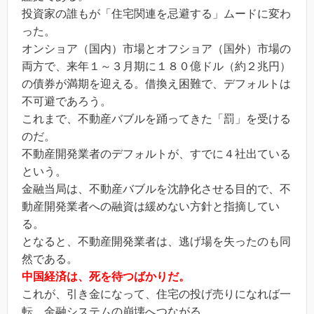
投資家の誰もが「住宅関連を忌避する」ムードに変わ
った。
オンショア（国内）市場とオフショア（国外）市場の
両方で、来年１～３月期に１８０億ドル（約２兆円）
の債券が満期を迎える。借換え困難で、デフォルトは
不可避であろう。
これまで、不動産バブルを踊ってきた「罰」を受ける
のだ。
不動産開発業者のデフォルトが、すでに４社出ている
という。
金融当局は、不動産バブルを沈静化させる目的で、不
動産開発業者への融資は緩めない方針と指摘してい
る。
となると、不動産開発業者は、逃げ場を失ったのも同
然である。
中国経済は、死を待つばかりだ。
これが、引き金になって、住宅の投げ売りになれば一
転、金融システムの崩壊へつながる。