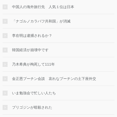
中国人の海外旅行先 人気１位は日本
「ナゴルノカラバフ共和国」が消滅
李在明は逮捕されるか？
韓国経済が崩壊中です
乃木希典が殉死して111年
金正恩プーチン会談 哀れなプーチンの土下座外交
いま勉強会で忙しい人たち
プリゴジンが暗殺された