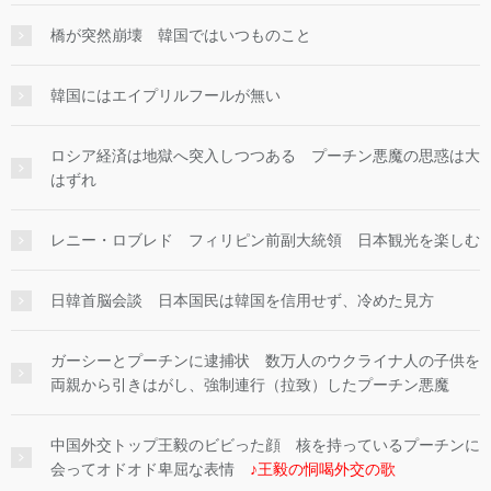
橋が突然崩壊 韓国ではいつものこと
韓国にはエイプリルフールが無い
ロシア経済は地獄へ突入しつつある プーチン悪魔の思惑は大
はずれ
レニー・ロブレド フィリピン前副大統領 日本観光を楽しむ
日韓首脳会談 日本国民は韓国を信用せず、冷めた見方
ガーシーとプーチンに逮捕状 数万人のウクライナ人の子供を
両親から引きはがし、強制連行（拉致）したプーチン悪魔
中国外交トップ王毅のビビった顔 核を持っているプーチンに
会ってオドオド卑屈な表情
♪王毅の恫喝外交の歌