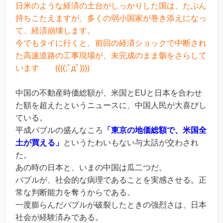
日米のような経済の土台がしっかりした国は、たぶん
持ちこたえますが、多くの弱小国家が巻き添えになっ
て、経済崩壊します。
今でもタイに行くと、前回の経済ショックで中断され
た高速道路の工事現場が、未完成のまま骸をさらして
います ((((;ﾟдﾟ))))
中国の不動産時価総額が、米国とEUと日本を合わせ
た額を超えたというニュースに、中国人民が大喜びし
ている。
平成バブルの盛んなころ
「東京の地価総額で、米国全
土が買える」
というたわいもない与太話が交わされ
た。
あの時の日本と、いまの中国は瓜二つだ。
バブルが、社会的な病理であることを実感させる。正
常な判断能力を奪うからである。
一度膨らんだバブルが破裂したときの強烈さは、日本
社会が経験済みである。