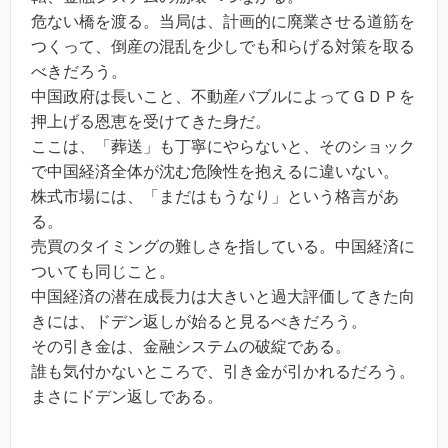
危ない橋を渡る。当局は、計画的に廃業させる道筋を
つくって、倒産の混乱を少しでも和らげる対策を取る
べきだろう。
中国政府は長いこと、不動産バブルによってＧＤＰを
押上げる恩恵を受けてきた身だ。
ここは、「葬送」も丁寧にやらないと、そのショック
で中国経済全体が沈む危険性を抱えるに違いない。
株式市場には、「まだはもうなり」という格言があ
る。
売買のタイミングの難しさを指している。中国経済に
ついても同じこと。
中国経済の潜在成長力は大きいと過大評価してきた向
きには、ドデン返しが始ると見るべきだろう。
その引き金は、金融システムの破綻である。
誰も気付かないところで、引き金が引かれるだろう。
まさにドデン返しである。