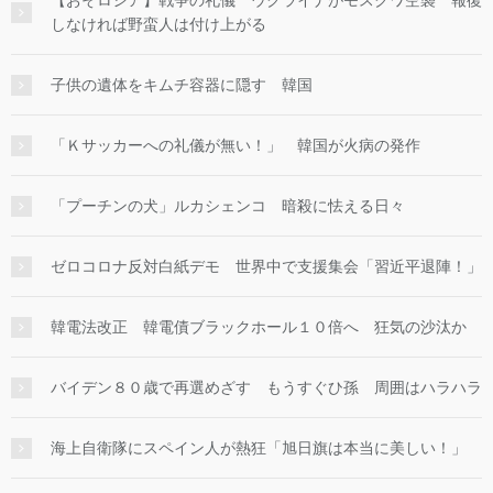
【おそロシア】戦争の礼儀 ウクライナがモスクワ空襲 報復
しなければ野蛮人は付け上がる
子供の遺体をキムチ容器に隠す 韓国
「Ｋサッカーへの礼儀が無い！」 韓国が火病の発作
「プーチンの犬」ルカシェンコ 暗殺に怯える日々
ゼロコロナ反対白紙デモ 世界中で支援集会「習近平退陣！」
韓電法改正 韓電債ブラックホール１０倍へ 狂気の沙汰か
バイデン８０歳で再選めざす もうすぐひ孫 周囲はハラハラ
海上自衛隊にスペイン人が熱狂「旭日旗は本当に美しい！」