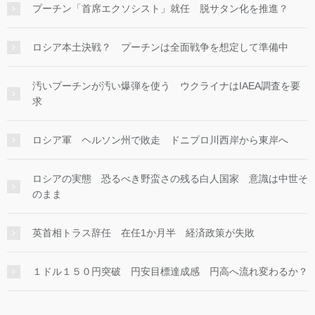
プーチン「首席エクソシスト」就任 脱サタン化を推進？
ロシア本土決戦？ プーチンは全面戦争を想定して準備中
汚いプーチンが汚い爆弾を使う ウクライナはIAEA調査を要
求
ロシア軍 ヘルソン州で敗走 ドニプロ川西岸から東岸へ
ロシアの実態 恐るべき野蛮さの残る白人国家 意識は中世そ
のまま
英首相トラス辞任 在任1か月半 経済政策が失敗
１ドル１５０円突破 円安目標達成感 円高へ流れ変わるか？