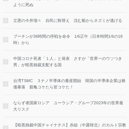
ように死ぬ
立憲の今井瑠々 自民に鞍替え 沈む船からネズミが逃げる
プーチンが36時間の停戦を命令 1/6正午（日本時間1/6の18
時）から
中国コロナ死者「１人」と発表 さすが「世界一のウソつき
男」が暗黒独裁支配する国
台湾TSMC ３ナノ半導体の量産開始 韓国の半導体企業は株
価暴落 親亀コケたら皆コケた！
ならず者国家ロシア ユーラシア・グループ2023年の世界最
大リスク
【暗黒独裁中国チャイナチス】赤組（中露韓北）のカルト宗教