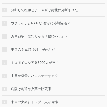
分断して征服せよ ガザは南北に分断された
ウクライナとNATOが密かに停戦協議？
ガザ戦争 芝刈りから「根絶やし」へ
中国の李克強（68）が死んだ
１週間でロシア兵6000人が死亡
中国が露骨にパレスチナを支持
病院は砲弾や火薬の貯蔵庫
中国中央銀行トップ二人が逮捕