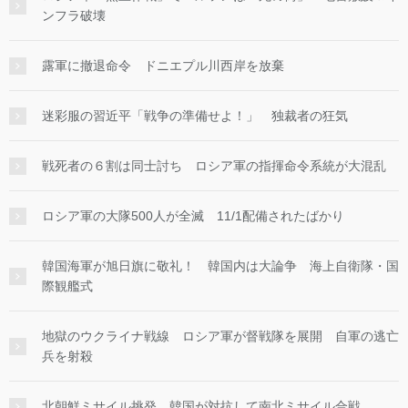
ンフラ破壊
露軍に撤退命令 ドニエプル川西岸を放棄
迷彩服の習近平「戦争の準備せよ！」 独裁者の狂気
戦死者の６割は同士討ち ロシア軍の指揮命令系統が大混乱
ロシア軍の大隊500人が全滅 11/1配備されたばかり
韓国海軍が旭日旗に敬礼！ 韓国内は大論争 海上自衛隊・国
際観艦式
地獄のウクライナ戦線 ロシア軍が督戦隊を展開 自軍の逃亡
兵を射殺
北朝鮮ミサイル挑発 韓国が対抗して南北ミサイル合戦