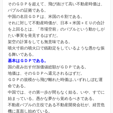
そのＧＤＰを超えて、飛び抜けて高い不動産時価は、
バブルの証拠である。
中国の名目ＧＤＰは、米国の６割である。
それに対して不動産時価が、日本＋米国＋ＥＵの合計
を上回るとは、「市場空前」のバブルという動かしが
たい事実を発見するはずだ。
架空の計算をしても無意味である。
噴火寸前の噴火口で銭勘定をしているような愚かな振
る舞いである。
基本はＧＤＰである。
国の産み出す付加価値総額がＧＤＰである。
地価は、そのＧＤＰへ還元されるはずだ。
ＧＤＰの規模から飛び離れた時価は､いずれしぼむ運
命である。
中国では、その第一歩が間もなく始る。いや、すでに
始まっている。愚かな夢から覚めるべきである。
不動産バブルの主役である不動産開発会社が、経営危
機に直面し始めている。