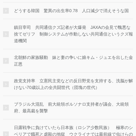
どうする韓国 驚異の出生率0.78 人口減少で消えそうな国
鎮目宰司 共同通信クズ記者が大爆発 JAXAの会見で醜悪な
捨てゼリフ 制御システムが作動しない共同通信というクズ報
道機関
北朝鮮の家族騒動 妹と妻の争いに娘キム・ジュエを出した金
正恩
政党支持率 立憲民主党などの反日野党を支持する、洗脳が解
けない70歳以上の全共闘世代（団塊の世代）
ブラジル大混乱 前大統領ボルソナロ支持者が議会、大統領
府、最高裁を襲撃
日露戦争に負けていたら日本族（ロシア少数民族） 極寒のシ
ベリアで餓死と虐殺の地獄 ウクライナでは最前線で虫けらの