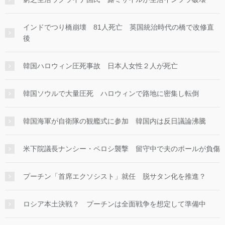
インドでつり橋崩壊 81人死亡 英国統治時代の橋で改修直
後
韓国ハロウィン圧死事故 日本人女性２人が死亡
韓国ソウルで大量圧死 ハロウィンで路地に密集し転倒
韓国海軍が自衛隊の観艦式に参加 韓国内は反日議論沸騰
米下院議長ナンシー・ペロシ襲撃 留守中で夫のポールが負傷
プーチン「首席エクソシスト」就任 脱サタン化を推進？
ロシア本土決戦？ プーチンは全面戦争を想定して準備中