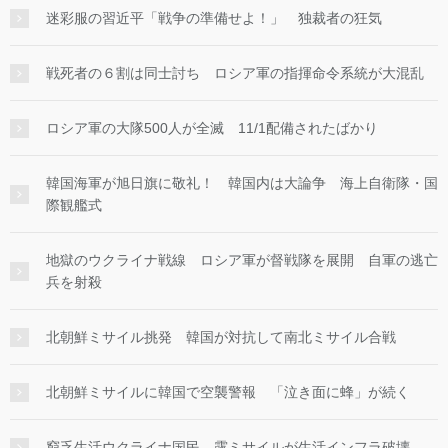
迷彩服の習近平「戦争の準備せよ！」 独裁者の狂気
戦死者の６割は同士討ち ロシア軍の指揮命令系統が大混乱
ロシア軍の大隊500人が全滅 11/1配備されたばかり
韓国海軍が旭日旗に敬礼！ 韓国内は大論争 海上自衛隊・国
際観艦式
地獄のウクライナ戦線 ロシア軍が督戦隊を展開 自軍の逃亡
兵を射殺
北朝鮮ミサイル挑発 韓国が対抗して南北ミサイル合戦
北朝鮮ミサイルに韓国で空襲警報 「泣き面に蜂」が続く
窮乏生活ウクライナ国民 露ミサイルが生活インフラ破壊