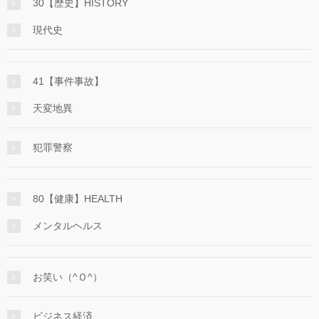
30【歴史】HISTORY
現代史
41【事件事故】
天変地異
犯罪警察
80【健康】HEALTH
メンタルヘルス
お笑い（^Ｏ^）
ビジネス経済