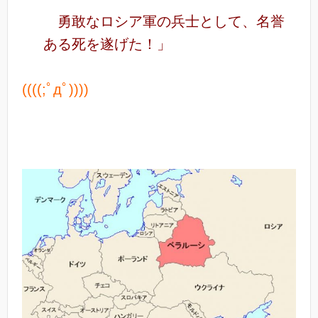
勇敢なロシア軍の兵士として、名誉
ある死を遂げた！」
((((;ﾟдﾟ))))