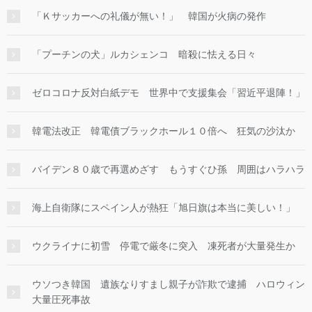
「Ｋサッカーへの礼儀が無い！」 韓国が火病の発作
「プーチンの犬」ルカシェンコ 暗殺に怯える日々
ゼロコロナ反対白紙デモ 世界中で支援集会「習近平退陣！」
韓電法改正 韓電債ブラックホール１０倍へ 狂気の沙汰か
バイデン８０歳で再選めざす もうすぐひ孫 周囲はハラハラ
海上自衛隊にスペイン人が熱狂「旭日旗は本当に美しい！」
ウクライナに初雪 停電で厳冬に突入 凍死者が大量発生か
ウソつき韓国 遺族なりすまし親子が詐欺で逮捕 ハロウィン
大量圧死事故