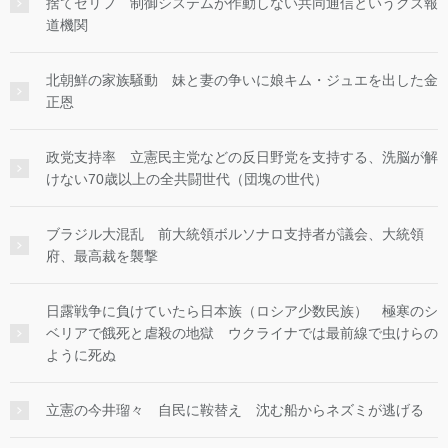
捨てゼリフ 制御システムが作動しない共同通信というクズ報
道機関
北朝鮮の家族騒動 妹と妻の争いに娘キム・ジュエを出した金
正恩
政党支持率 立憲民主党などの反日野党を支持する、洗脳が解
けない70歳以上の全共闘世代（団塊の世代）
ブラジル大混乱 前大統領ボルソナロ支持者が議会、大統領
府、最高裁を襲撃
日露戦争に負けていたら日本族（ロシア少数民族） 極寒のシ
ベリアで餓死と虐殺の地獄 ウクライナでは最前線で虫けらの
ように死ぬ
立憲の今井瑠々 自民に鞍替え 沈む船からネズミが逃げる