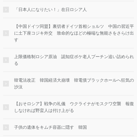
「日本人になりたい！」在日ロシア人
【中国ドイツ同盟】裏切者ドイツ首相ショルツ 中国の習近平
に土下座コジキ外交 致命的なほどの極端な無能さをさらけ出
す
上限価格制ロシア原油 認知症ボケ老人プーチン追い詰められ
る
韓電法改正 韓国経済大崩壊 韓電債ブラックホールへ狂気の
沙汰
【おそロシア】戦争の礼儀 ウクライナがモスクワ空襲 報復
しなければ野蛮人は付け上がる
子供の遺体をキムチ容器に隠す 韓国