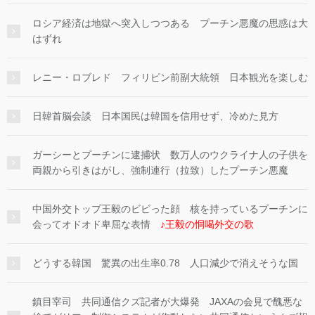
ロシア経済は地獄へ突入しつつある プーチン悪魔の思惑は大
はずれ
レニー・ロブレド フィリピン前副大統領 日本観光を楽しむ
日韓首脳会談 日本国民は韓国を信用せず、冷めた見方
ガーシーとプーチンに逮捕状 数万人のウクライナ人の子供を
両親から引きはがし、強制連行（拉致）したプーチン悪魔
中国外交トップ王毅のビビった顔 核を持っているプーチンに
会ってオドオド卑屈な表情
♪王毅の恫喝外交の歌
どうする韓国 驚異の出生率0.78 人口減少で消えそうな国
鎮目宰司 共同通信クズ記者が大爆発 JAXAの会見で醜悪な