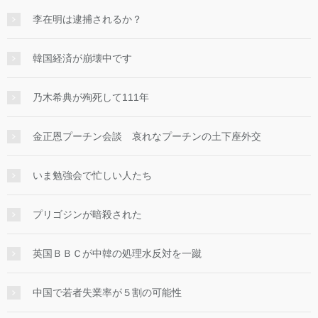
李在明は逮捕されるか？
韓国経済が崩壊中です
乃木希典が殉死して111年
金正恩プーチン会談 哀れなプーチンの土下座外交
いま勉強会で忙しい人たち
プリゴジンが暗殺された
英国ＢＢＣが中韓の処理水反対を一蹴
中国で若者失業率が５割の可能性