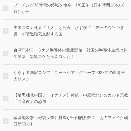
プーチンが36時間の停戦を命令 1/6正午（日本時間1/6の18
時）から
中国コロナ死者「１人」と発表 さすが「世界一のウソつき
男」が暗黒独裁支配する国
台湾TSMC ３ナノ半導体の量産開始 韓国の半導体企業は株
価暴落 親亀コケたら皆コケた！
ならず者国家ロシア ユーラシア・グループ2023年の世界最
大リスク
【暗黒独裁中国チャイナチス】赤組（中露韓北）のカルト宗教
「共産教」の恐怖
敵基地攻撃（報復反撃）賛成が圧倒的多数！ あのフェイク朝
日新聞でも