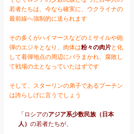
若者たちは、今なら確実に、ウクライナの
最前線へ強制的に送られます
その多くがハイマースなどのミサイルや砲
弾のエジキとなり、肉体は
粉々の肉片
と化
して着弾地点の周辺にバラまかれ、腐敗し
て戦場の土となっていたはずです
そして、スターリンの弟子であるプーチン
は誇らしげに言うでしょう
「ロシアの
アジア系少数民族（日本
人）
の若者たちが、