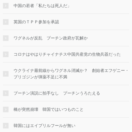
中国の若者「私たちは死人だ」
英国のＴＰＰ参加を承認
ワグネルが反乱 プーチン政府が瓦解か
コロナはやはりチャイナチス中国共産党の生物兵器だった
ウクライナ最前線からワグネル消滅か？ 創始者エフゲニー・
プリゴジンが弾薬不足に不満
プーチン演説に拍手なし プーチンうろたえる
橋が突然崩壊 韓国ではいつものこと
韓国にはエイプリルフールが無い