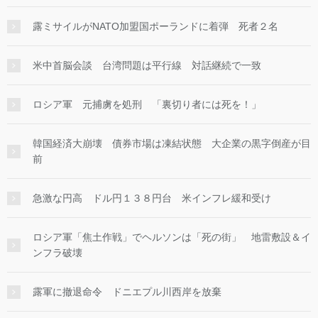
露ミサイルがNATO加盟国ポーランドに着弾 死者２名
米中首脳会談 台湾問題は平行線 対話継続で一致
ロシア軍 元捕虜を処刑 「裏切り者には死を！」
韓国経済大崩壊 債券市場は凍結状態 大企業の黒字倒産が目
前
急激な円高 ドル円１３８円台 米インフレ緩和受け
ロシア軍「焦土作戦」でヘルソンは「死の街」 地雷敷設＆イ
ンフラ破壊
露軍に撤退命令 ドニエプル川西岸を放棄