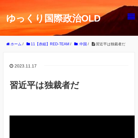
ゆっくり国際政治OLD
ホーム
/
11【赤組】RED-TEAM
/
.中国
/
習近平は独裁者だ
2023.11.17
習近平は独裁者だ