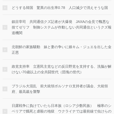
どうする韓国 驚異の出生率0.78 人口減少で消えそうな国
鎮目宰司 共同通信クズ記者が大爆発 JAXAの会見で醜悪な
捨てゼリフ 制御システムが作動しない共同通信というクズ報
道機関
北朝鮮の家族騒動 妹と妻の争いに娘キム・ジュエを出した金
正恩
政党支持率 立憲民主党などの反日野党を支持する、洗脳が解
けない70歳以上の全共闘世代（団塊の世代）
ブラジル大混乱 前大統領ボルソナロ支持者が議会、大統領
府、最高裁を襲撃
日露戦争に負けていたら日本族（ロシア少数民族） 極寒のシ
ベリアで餓死と虐殺の地獄 ウクライナでは最前線で虫けらの