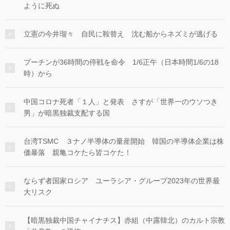
ように死ぬ
立憲の今井瑠々 自民に鞍替え 沈む船からネズミが逃げる
プーチンが36時間の停戦を命令 1/6正午（日本時間1/6の18
時）から
中国コロナ死者「１人」と発表 さすが「世界一のウソつき
男」が暗黒独裁支配する国
台湾TSMC ３ナノ半導体の量産開始 韓国の半導体企業は株
価暴落 親亀コケたら皆コケた！
ならず者国家ロシア ユーラシア・グループ2023年の世界最
大リスク
【暗黒独裁中国チャイナチス】赤組（中露韓北）のカルト宗教