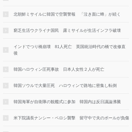
北朝鮮ミサイルに韓国で空襲警報 「泣き面に蜂」が続く
窮乏生活ウクライナ国民 露ミサイルが生活インフラ破壊
インドでつり橋崩壊 81人死亡 英国統治時代の橋で改修直
後
韓国ハロウィン圧死事故 日本人女性２人が死亡
韓国ソウルで大量圧死 ハロウィンで路地に密集し転倒
韓国海軍が自衛隊の観艦式に参加 韓国内は反日議論沸騰
米下院議長ナンシー・ペロシ襲撃 留守中で夫のポールが負傷