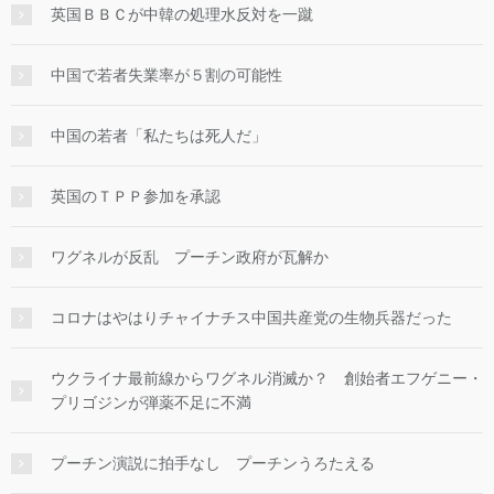
英国ＢＢＣが中韓の処理水反対を一蹴
中国で若者失業率が５割の可能性
中国の若者「私たちは死人だ」
英国のＴＰＰ参加を承認
ワグネルが反乱 プーチン政府が瓦解か
コロナはやはりチャイナチス中国共産党の生物兵器だった
ウクライナ最前線からワグネル消滅か？ 創始者エフゲニー・
プリゴジンが弾薬不足に不満
プーチン演説に拍手なし プーチンうろたえる