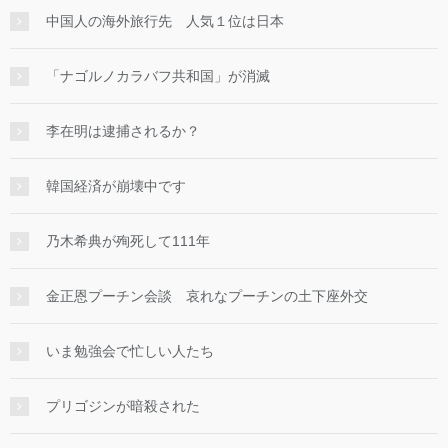
中国人の海外旅行先 人気１位は日本
「ナゴルノカラバフ共和国」が消滅
李在明は逮捕されるか？
韓国経済が崩壊中です
乃木希典が殉死して111年
金正恩プーチン会談 哀れなプーチンの土下座外交
いま勉強会で忙しい人たち
プリゴジンが暗殺された