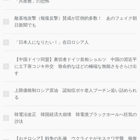
「共産教」の恐怖
敵基地攻撃（報復反撃）賛成が圧倒的多数！ あのフェイク朝
日新聞でも
「日本人になりたい！」在日ロシア人
【中国ドイツ同盟】裏切者ドイツ首相ショルツ 中国の習近平
に土下座コジキ外交 致命的なほどの極端な無能さをさらけ出
す
上限価格制ロシア原油 認知症ボケ老人プーチン追い詰められ
る
韓電法改正 韓国経済大崩壊 韓電債ブラックホールへ狂気の
沙汰
【おそロシア】戦争の礼儀 ウクライナがモスクワ空襲 報復