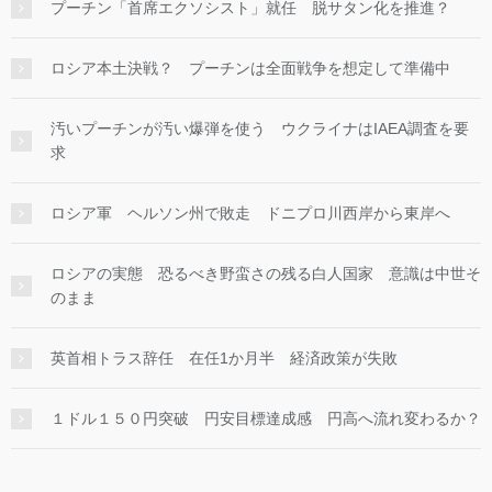
プーチン「首席エクソシスト」就任 脱サタン化を推進？
ロシア本土決戦？ プーチンは全面戦争を想定して準備中
汚いプーチンが汚い爆弾を使う ウクライナはIAEA調査を要
求
ロシア軍 ヘルソン州で敗走 ドニプロ川西岸から東岸へ
ロシアの実態 恐るべき野蛮さの残る白人国家 意識は中世そ
のまま
英首相トラス辞任 在任1か月半 経済政策が失敗
１ドル１５０円突破 円安目標達成感 円高へ流れ変わるか？