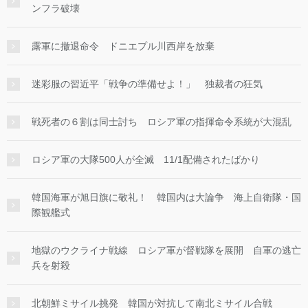
ンフラ破壊
露軍に撤退命令 ドニエプル川西岸を放棄
迷彩服の習近平「戦争の準備せよ！」 独裁者の狂気
戦死者の６割は同士討ち ロシア軍の指揮命令系統が大混乱
ロシア軍の大隊500人が全滅 11/1配備されたばかり
韓国海軍が旭日旗に敬礼！ 韓国内は大論争 海上自衛隊・国
際観艦式
地獄のウクライナ戦線 ロシア軍が督戦隊を展開 自軍の逃亡
兵を射殺
北朝鮮ミサイル挑発 韓国が対抗して南北ミサイル合戦