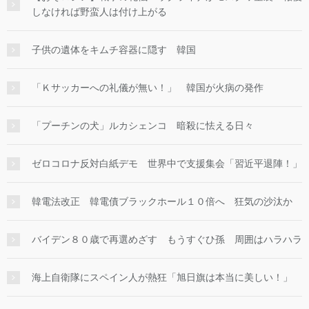
しなければ野蛮人は付け上がる
子供の遺体をキムチ容器に隠す 韓国
「Ｋサッカーへの礼儀が無い！」 韓国が火病の発作
「プーチンの犬」ルカシェンコ 暗殺に怯える日々
ゼロコロナ反対白紙デモ 世界中で支援集会「習近平退陣！」
韓電法改正 韓電債ブラックホール１０倍へ 狂気の沙汰か
バイデン８０歳で再選めざす もうすぐひ孫 周囲はハラハラ
海上自衛隊にスペイン人が熱狂「旭日旗は本当に美しい！」