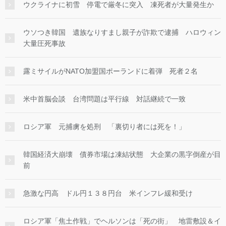
ウクライナに初雪 停電で厳冬に突入 凍死者が大量発生か
ウソつき韓国 遺族なりすまし親子が詐欺で逮捕 ハロウィン
大量圧死事故
露ミサイルがNATO加盟国ポーランドに着弾 死者２名
米中首脳会談 台湾問題は平行線 対話継続で一致
ロシア軍 元捕虜を処刑 「裏切り者には死を！」
韓国経済大崩壊 債券市場は凍結状態 大企業の黒字倒産が目
前
急激な円高 ドル円１３８円台 米インフレ緩和受け
ロシア軍「焦土作戦」でヘルソンは「死の街」 地雷敷設＆イ