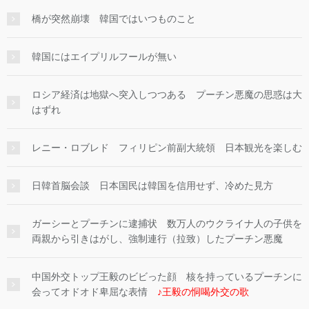
橋が突然崩壊 韓国ではいつものこと
韓国にはエイプリルフールが無い
ロシア経済は地獄へ突入しつつある プーチン悪魔の思惑は大
はずれ
レニー・ロブレド フィリピン前副大統領 日本観光を楽しむ
日韓首脳会談 日本国民は韓国を信用せず、冷めた見方
ガーシーとプーチンに逮捕状 数万人のウクライナ人の子供を
両親から引きはがし、強制連行（拉致）したプーチン悪魔
中国外交トップ王毅のビビった顔 核を持っているプーチンに
会ってオドオド卑屈な表情
♪王毅の恫喝外交の歌