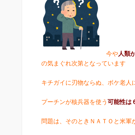
今や
人類
の気まぐれ次第となっています
キチガイに刃物ならぬ、ボケ老人
プーチンが核兵器を使う
可能性は
問題は、そのときＮＡＴＯと米軍