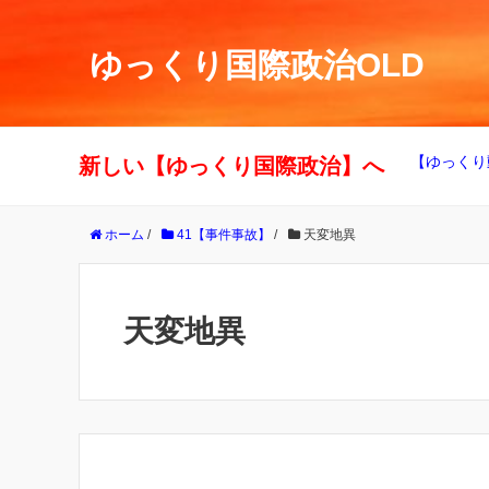
ゆっくり国際政治OLD
【ゆっくり
新しい【ゆっくり国際政治】へ
ホーム
/
41【事件事故】
/
天変地異
天変地異