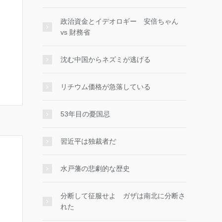
政治資金とイデオロギー 安倍ちゃん
vs 財務省
沈む中国からネズミが逃げる
リチウム価格が急落している
53年目の憂国忌
習近平は独裁者だ
水戸藩の悲劇的な歴史
分断して征服せよ ガザは南北に分断さ
れた