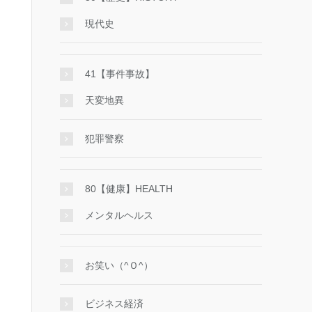
現代史
41【事件事故】
天変地異
犯罪警察
80【健康】HEALTH
メンタルヘルス
お笑い（^Ｏ^）
ビジネス経済