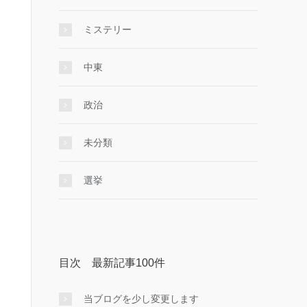
ミステリー
中東
政治
未分類
選挙
目次 最新記事100件
当ブログを少し変更します