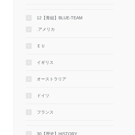
12【青組】BLUE-TEAM
.アメリカ
ＥＵ
イギリス
オーストラリア
ドイツ
フランス
30【歴史】HISTORY