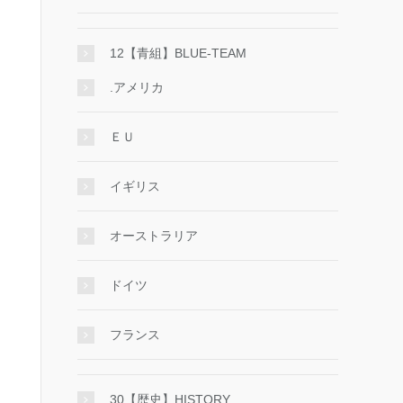
12【青組】BLUE-TEAM
.アメリカ
ＥＵ
イギリス
オーストラリア
ドイツ
フランス
30【歴史】HISTORY