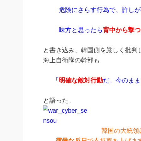
危険にさらす行為で、許し
味方と思ったら
背中から撃つ
と書き込み、韓国側を厳しく批判
海上自衛隊の幹部も
「
明確な敵対行動
だ。今のまま
と語った。
韓国の大統領
露骨な反日
で支持率を上げま