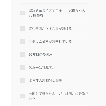
政治資金とイデオロギー 安倍ちゃん
vs 財務省
沈む中国からネズミが逃げる
リチウム価格が急落している
53年目の憂国忌
習近平は独裁者だ
水戸藩の悲劇的な歴史
分断して征服せよ ガザは南北に分断さ
れた