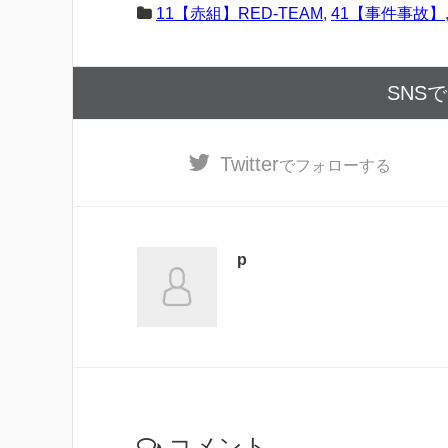
11【赤組】RED-TEAM
,
41【事件事故】
SNS
Twitter
でフォローする
p
コメント