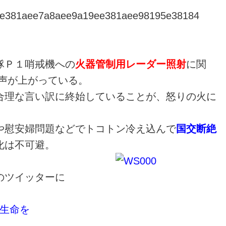
隊Ｐ１哨戒機への
火器管制用レーダー照射
に関
の声が上がっている。
合理な言い訳に終始していることが、怒りの火に
や慰安婦問題などでトコトン冷え込んで
国交断絶
化は不可避。
のツイッターに
生命を