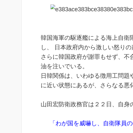
韓国海軍の駆逐艦による海上自衛
し、 日本政府内から激しい怒り
さらに韓国政府が謝罪もせず、不
油を注いでいる。
日韓関係は、いわゆる徴用工問題
に近い状態にあるが、さらなる悪
山田宏防衛政務官は２２日、自身
「わが国を威嚇し、自衛隊員の