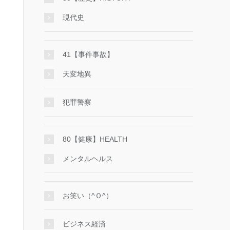
現代史
41【事件事故】
天変地異
犯罪警察
80【健康】HEALTH
メンタルヘルス
お笑い（^Ｏ^）
ビジネス経済