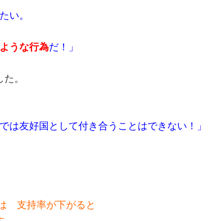
がたい。
ような行為
だ！」
した。
では友好国として付き合うことはできない！」
は 支持率が下がると
す