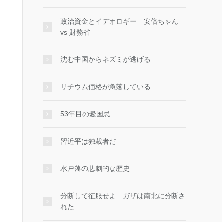
政治資金とイデオロギー 安倍ちゃん
vs 財務省
沈む中国からネズミが逃げる
リチウム価格が急落している
53年目の憂国忌
習近平は独裁者だ
水戸藩の悲劇的な歴史
分断して征服せよ ガザは南北に分断さ
れた