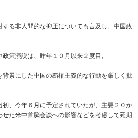
対する非人間的な抑圧についても言及し、中国政
中政策演説は、昨年１０月以来２度目。
を背景にした中国の覇権主義的な行動を厳しく批
当初、今年６月に予定されていたが、主要２０か
わせた米中首脳会談への影響などを考慮して延期