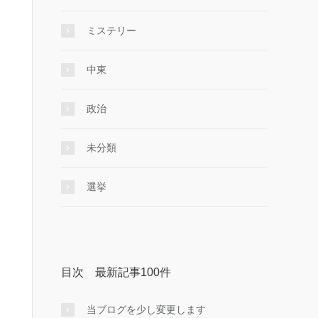
ミステリー
中東
政治
未分類
選挙
目次 最新記事100件
当ブログを少し変更します