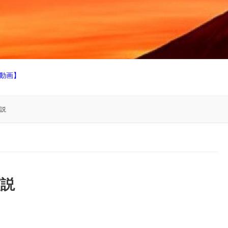
動画】
説
演説