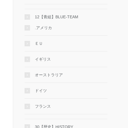
12【青組】BLUE-TEAM
.アメリカ
ＥＵ
イギリス
オーストラリア
ドイツ
フランス
30【歴史】HISTORY