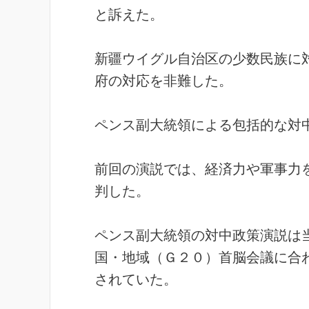
と訴えた。
新疆ウイグル自治区の少数民族に
府の対応を非難した。
ペンス副大統領による包括的な対
前回の演説では、経済力や軍事力
判した。
ペンス副大統領の対中政策演説は
国・地域（Ｇ２０）首脳会議に合
されていた。