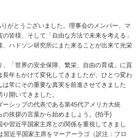
ありがとうございました。理事会のメンバー、マ
賓の皆様、そして「自由な方法で未来を考える」
様、ハドソン研究所にまた来ることが出来て光栄
り、「世界の安全保障、繁栄、自由の育成」に貢
は長年もかけて変化してきましたが、ひとつ変わ
んは常にその重要な真実を前進させてきました
切り開いてきました。
ダーシップの代表である第45代アメリカ大統
の挨拶の言葉から始めましょう。(拍手)
国や習近平国家主席との関係を重視してきまし
領は習近平国家主席をマーアーラゴ（訳注：フロ