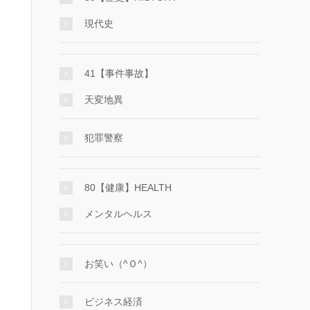
現代史
41【事件事故】
天変地異
犯罪警察
80【健康】HEALTH
メンタルヘルス
お笑い（^Ｏ^）
ビジネス経済