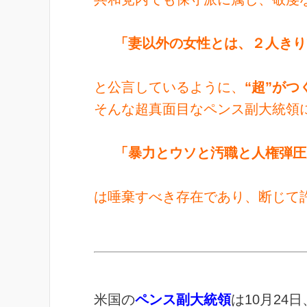
「妻以外の女性とは、２人きり
と公言しているように、
“超”が
そんな超真面目なペンス副大統領
「暴力とウソと汚職と人権弾圧
は唾棄すべき存在であり、断じて
米国の
ペンス副大統領
は10月2