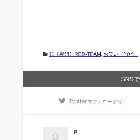
11【赤組】RED-TEAM
,
お笑い（^Ｏ^）
SNS
Twitter
でフォローする
p