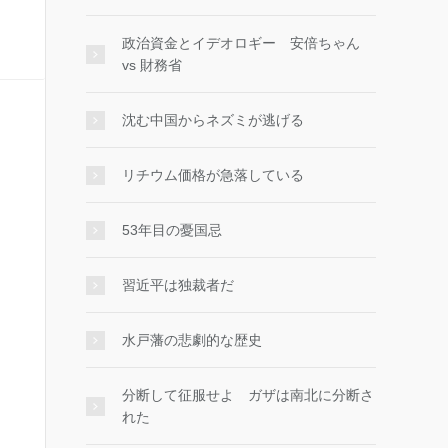
政治資金とイデオロギー 安倍ちゃん
vs 財務省
沈む中国からネズミが逃げる
リチウム価格が急落している
53年目の憂国忌
習近平は独裁者だ
水戸藩の悲劇的な歴史
分断して征服せよ ガザは南北に分断さ
れた