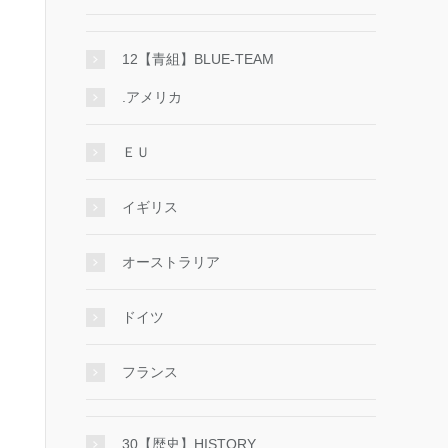
12【青組】BLUE-TEAM
.アメリカ
ＥＵ
イギリス
オーストラリア
ドイツ
フランス
30【歴史】HISTORY