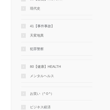
現代史
41【事件事故】
天変地異
犯罪警察
80【健康】HEALTH
メンタルヘルス
お笑い（^Ｏ^）
ビジネス経済