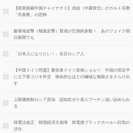
【暗黒独裁中国チャイナチス】赤組（中露韓北）のカルト宗教
「共産教」の恐怖
敵基地攻撃（報復反撃）賛成が圧倒的多数！ あのフェイク朝
日新聞でも
「日本人になりたい！」在日ロシア人
【中国ドイツ同盟】裏切者ドイツ首相ショルツ 中国の習近平
に土下座コジキ外交 致命的なほどの極端な無能さをさらけ出
す
上限価格制ロシア原油 認知症ボケ老人プーチン追い詰められ
る
韓電法改正 韓国経済大崩壊 韓電債ブラックホールへ狂気の
沙汰