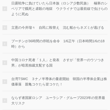
日露戦争に負けていたら日本族（ロシア少数民族） 極寒のシ
ベリアで餓死と虐殺の地獄 ウクライナでは最前線で虫けらの
ように死ぬ
立憲の今井瑠々 自民に鞍替え 沈む船からネズミが逃げる
プーチンが36時間の停戦を命令 1/6正午（日本時間1/6の18
時）から
中国コロナ死者「１人」と発表 さすが「世界一のウソつき
男」が暗黒独裁支配する国
台湾TSMC ３ナノ半導体の量産開始 韓国の半導体企業は株
価暴落 親亀コケたら皆コケた！
ならず者国家ロシア ユーラシア・グループ2023年の世界最
大リスク