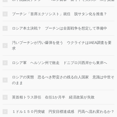
プーチン「首席エクソシスト」就任 脱サタン化を推進？
ロシア本土決戦？ プーチンは全面戦争を想定して準備中
汚いプーチンが汚い爆弾を使う ウクライナはIAEA調査を要
求
ロシア軍 ヘルソン州で敗走 ドニプロ川西岸から東岸へ
ロシアの実態 恐るべき野蛮さの残る白人国家 意識は中世そ
のまま
英首相トラス辞任 在任1か月半 経済政策が失敗
１ドル１５０円突破 円安目標達成感 円高へ流れ変わるか？