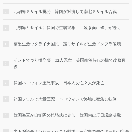
北朝鮮ミサイル挑発 韓国が対抗して南北ミサイル合戦
北朝鮮ミサイルに韓国で空襲警報 「泣き面に蜂」が続く
窮乏生活ウクライナ国民 露ミサイルが生活インフラ破壊
インドでつり橋崩壊 81人死亡 英国統治時代の橋で改修直
後
韓国ハロウィン圧死事故 日本人女性２人が死亡
韓国ソウルで大量圧死 ハロウィンで路地に密集し転倒
韓国海軍が自衛隊の観艦式に参加 韓国内は反日議論沸騰
米下院議長ナンシー・ペロシ襲撃 留守中で夫のポールが負傷