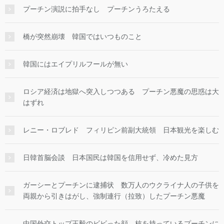
プーチン演説に拍手なし プーチンうろたえる
橋が突然崩壊 韓国ではいつものこと
韓国にはエイプリルフールが無い
ロシア経済は地獄へ突入しつつある プーチン悪魔の思惑は大
はずれ
レニー・ロブレド フィリピン前副大統領 日本観光を楽しむ
日韓首脳会談 日本国民は韓国を信用せず、冷めた見方
ガーシーとプーチンに逮捕状 数万人のウクライナ人の子供を
両親から引きはがし、強制連行（拉致）したプーチン悪魔
中国外交トップ王毅のビビった顔 核を持っているプーチンに