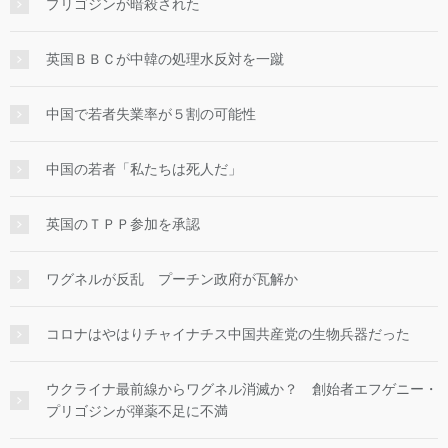
プリゴジンが暗殺された
英国ＢＢＣが中韓の処理水反対を一蹴
中国で若者失業率が５割の可能性
中国の若者「私たちは死人だ」
英国のＴＰＰ参加を承認
ワグネルが反乱 プーチン政府が瓦解か
コロナはやはりチャイナチス中国共産党の生物兵器だった
ウクライナ最前線からワグネル消滅か？ 創始者エフゲニー・
プリゴジンが弾薬不足に不満