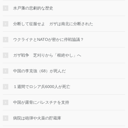
水戸藩の悲劇的な歴史
分断して征服せよ ガザは南北に分断された
ウクライナとNATOが密かに停戦協議？
ガザ戦争 芝刈りから「根絶やし」へ
中国の李克強（68）が死んだ
１週間でロシア兵6000人が死亡
中国が露骨にパレスチナを支持
病院は砲弾や火薬の貯蔵庫