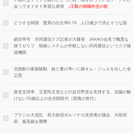
会ってオドオド卑屈な表情
♪王毅の恫喝外交の歌
どうする韓国 驚異の出生率0.78 人口減少で消えそうな国
鎮目宰司 共同通信クズ記者が大爆発 JAXAの会見で醜悪な
捨てゼリフ 制御システムが作動しない共同通信というクズ報
道機関
北朝鮮の家族騒動 妹と妻の争いに娘キム・ジュエを出した金
正恩
政党支持率 立憲民主党などの反日野党を支持する、洗脳が解
けない70歳以上の全共闘世代（団塊の世代）
ブラジル大混乱 前大統領ボルソナロ支持者が議会、大統領
府、最高裁を襲撃