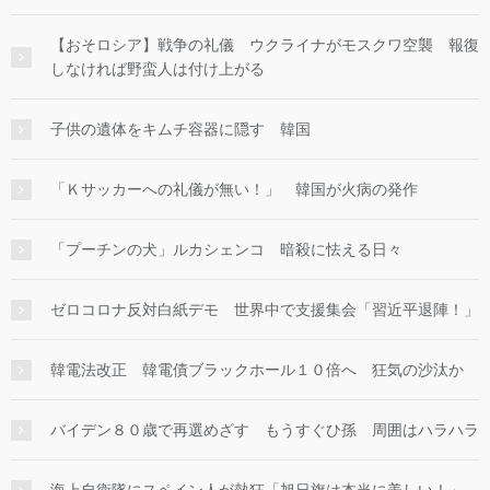
【おそロシア】戦争の礼儀 ウクライナがモスクワ空襲 報復
しなければ野蛮人は付け上がる
子供の遺体をキムチ容器に隠す 韓国
「Ｋサッカーへの礼儀が無い！」 韓国が火病の発作
「プーチンの犬」ルカシェンコ 暗殺に怯える日々
ゼロコロナ反対白紙デモ 世界中で支援集会「習近平退陣！」
韓電法改正 韓電債ブラックホール１０倍へ 狂気の沙汰か
バイデン８０歳で再選めざす もうすぐひ孫 周囲はハラハラ