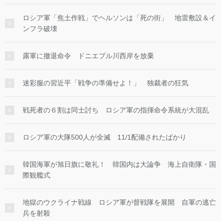
ロシア軍「焦土作戦」でヘルソンは「死の街」 地雷敷設＆イ
ンフラ破壊
露軍に撤退命令 ドニエプル川西岸を放棄
迷彩服の習近平「戦争の準備せよ！」 独裁者の狂気
戦死者の６割は同士討ち ロシア軍の指揮命令系統が大混乱
ロシア軍の大隊500人が全滅 11/1配備されたばかり
韓国海軍が旭日旗に敬礼！ 韓国内は大論争 海上自衛隊・国
際観艦式
地獄のウクライナ戦線 ロシア軍が督戦隊を展開 自軍の逃亡
兵を射殺