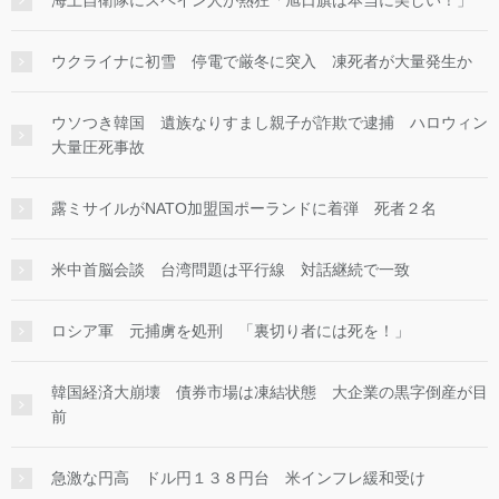
海上自衛隊にスペイン人が熱狂「旭日旗は本当に美しい！」
ウクライナに初雪 停電で厳冬に突入 凍死者が大量発生か
ウソつき韓国 遺族なりすまし親子が詐欺で逮捕 ハロウィン
大量圧死事故
露ミサイルがNATO加盟国ポーランドに着弾 死者２名
米中首脳会談 台湾問題は平行線 対話継続で一致
ロシア軍 元捕虜を処刑 「裏切り者には死を！」
韓国経済大崩壊 債券市場は凍結状態 大企業の黒字倒産が目
前
急激な円高 ドル円１３８円台 米インフレ緩和受け