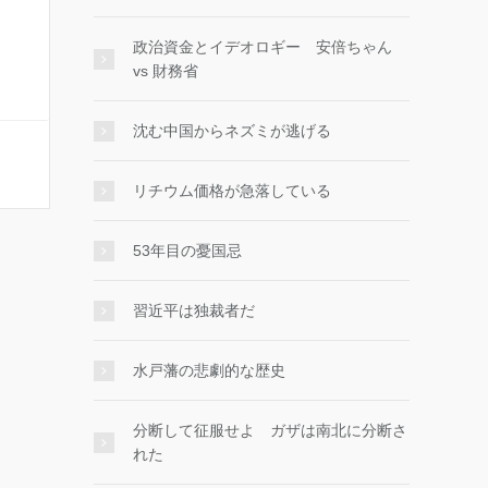
政治資金とイデオロギー 安倍ちゃん
vs 財務省
沈む中国からネズミが逃げる
リチウム価格が急落している
53年目の憂国忌
習近平は独裁者だ
水戸藩の悲劇的な歴史
分断して征服せよ ガザは南北に分断さ
れた