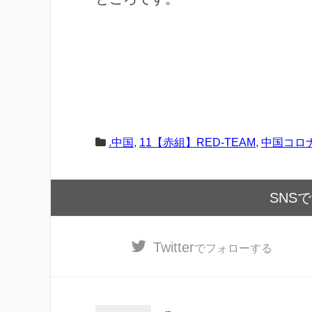
.中国
,
11【赤組】RED-TEAM
,
中国コロ
SNS
Twitter
でフォローする