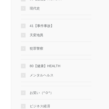
現代史
41【事件事故】
天変地異
犯罪警察
80【健康】HEALTH
メンタルヘルス
お笑い（^Ｏ^）
ビジネス経済