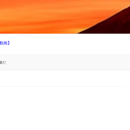
動画】
敵だ