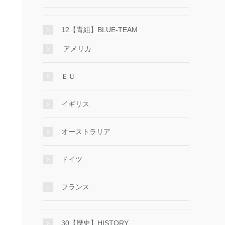
12【青組】BLUE-TEAM
.アメリカ
ＥＵ
イギリス
オーストラリア
ドイツ
フランス
30【歴史】HISTORY