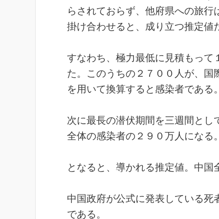
らされておらず、他府県への旅行
掛け合わせると、
成り立つ推定値
すなわち、極力最低に見積もって
た。この
うちの２７００人が、国
を用いて換算する
と感染者である
次に最長の潜伏期間を三週間とし
全体の感染者の２９０万人になる
となると、導かれる推定値。中国
中国政府が公式に発表している死
である。