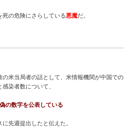
を死の危険にさらしている
悪魔
だ。
数の米当局者の話として、米情報機関が中国での
と感染者数について、
偽の数字を公表している
スに先週提出したと伝えた。