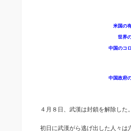
米国の
世界
中国のコ
中国政府
４月８日、武漢は封鎖を解除した
初日に武漢がら逃げ出した人々
は