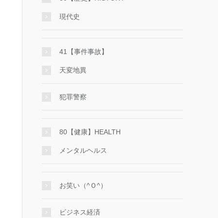
現代史
41【事件事故】
天変地異
犯罪警察
80【健康】HEALTH
メンタルヘルス
お笑い（^Ｏ^）
ビジネス経済