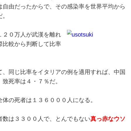
は自由だったから
で、その感染率を世界平均から
だ。
１２０万人が武漢を離れ
際比較から判断して比率
。
て、同じ比率をイタリアの例を適
用すれば、中国
。致死率は４・
７％だ。
全体の死者は１３６０００人にな
る。
者数は３３００人で、とんでもない
真っ赤なウソ