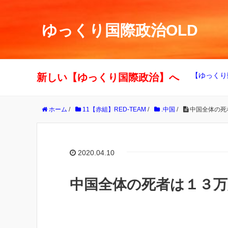
ゆっくり国際政治OLD
【ゆっくり
新しい【ゆっくり国際政治】へ
ホーム
/
11【赤組】RED-TEAM
/
.中国
/
中国全体の死
2020.04.10
中国全体の死者は１３万