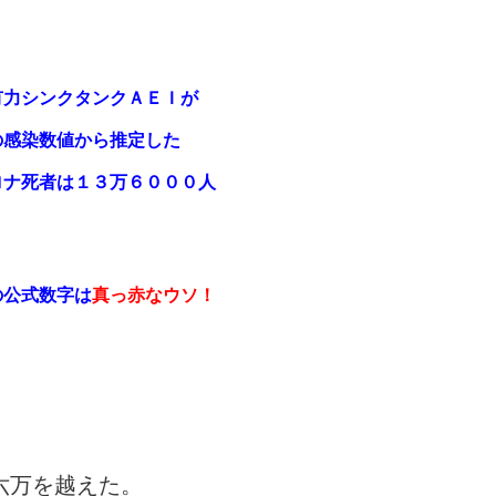
有力シンクタンクＡＥＩが
の感染数値から推定した
ロナ死者は１３万６０００人
の公式数字は
真っ赤なウソ！
。
六万を越えた。