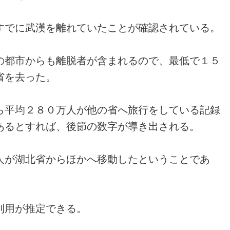
すでに武漢を離れていたことが確
認されている。
の都市からも離脱
者が含まれるので、最低で１５
省を去った。
ら平均２８０万人が他の省へ旅行
をしている記録
あるとすれば、後
節の数字が導き出される。
人が湖
北省からほかへ移動したということであ
利用が推定できる。