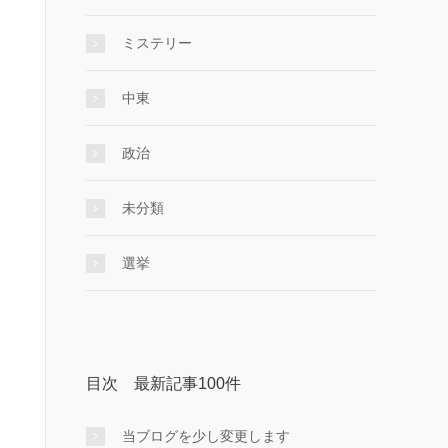
ミステリー
中東
政治
未分類
選挙
目次 最新記事100件
当ブログを少し変更します