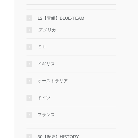
12【青組】BLUE-TEAM
.アメリカ
ＥＵ
イギリス
オーストラリア
ドイツ
フランス
30【歴史】HISTORY