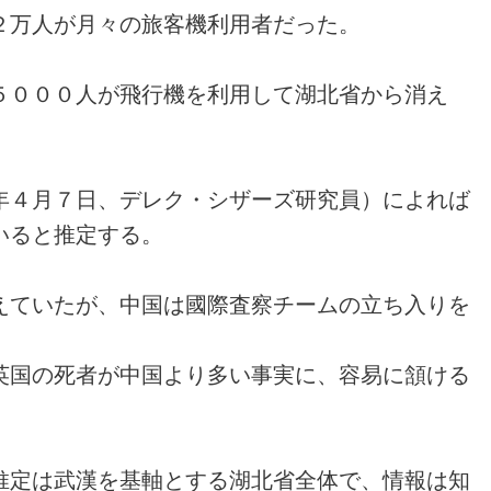
２万人が月々の旅客機利用者だった。
５０００人が飛行機を利用して湖北省から
消え
年４月７日、デレク・シザーズ研
究員）によれば
いると推定する。
えていたが、中国は國際査察チー
ムの立ち入りを
英国の死者が中国より多い事実に
、容易に頷ける
推定は武漢を基軸とする湖北省全
体で、情報は知