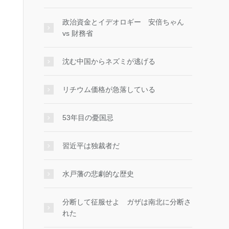
政治資金とイデオロギー 安倍ちゃん
vs 財務省
沈む中国からネズミが逃げる
リチウム価格が急落している
53年目の憂国忌
習近平は独裁者だ
水戸藩の悲劇的な歴史
分断して征服せよ ガザは南北に分断さ
れた