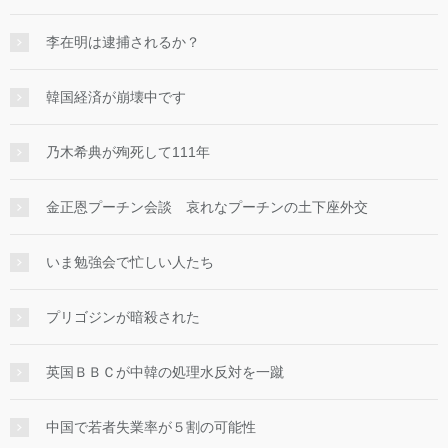
李在明は逮捕されるか？
韓国経済が崩壊中です
乃木希典が殉死して111年
金正恩プーチン会談 哀れなプーチンの土下座外交
いま勉強会で忙しい人たち
プリゴジンが暗殺された
英国ＢＢＣが中韓の処理水反対を一蹴
中国で若者失業率が５割の可能性