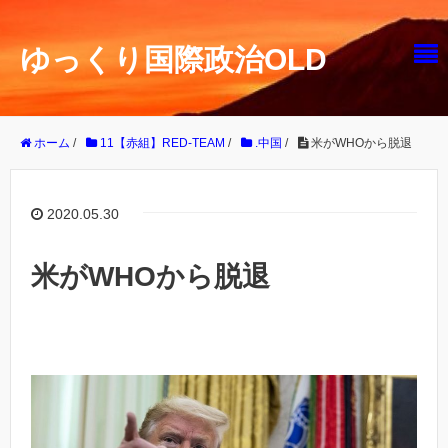
ゆっくり国際政治OLD
ホーム
/
11【赤組】RED-TEAM
/
.中国
/
米がWHOから脱退
2020.05.30
米がWHOから脱退