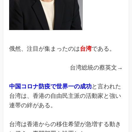
俄然、注目が集まったのは
台湾
である。
台湾総統の蔡英文→
中国コロナ防疫で世界一の成功
と言われた
台湾は、香港の自
由民主派の活動家と強い
連帯の絆がある。
台湾は香港からの移住希望が急増する動き