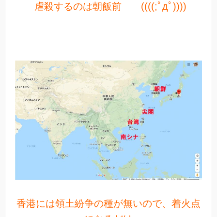
虐殺するのは朝飯前 ((((;ﾟдﾟ))))
香港には領土紛争の種が無いので、着火点