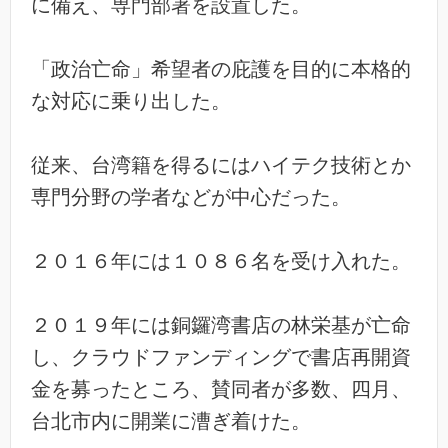
に備え、専門部署を設置
した。
「政治亡命」希望者の庇護を目的に本格的
な対応に乗り出し
た。
従来、台湾籍を得るにはハイテク技術とか
専門分野の学者など
が中心だった。
２０１６年には１０８６名を受け入れた。
２０１９年には銅鑼湾書店の林栄基が亡命
し、クラウドファンディ
ングで書店再開資
金を募ったところ、賛同者が多数、四月、
台北市内に開業に漕ぎ着けた。