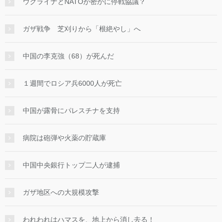
ウクライナとNATOが密かに停戦協議？
ガザ戦争 芝刈りから「根絶やし」へ
中国の李克強（68）が死んだ
１週間でロシア兵6000人が死亡
中国が露骨にパレスチナを支持
病院は砲弾や火薬の貯蔵庫
中国中央銀行トップ二人が逮捕
ガザ地区への大規模攻撃
われわれはハマスを、地上から消し去る！