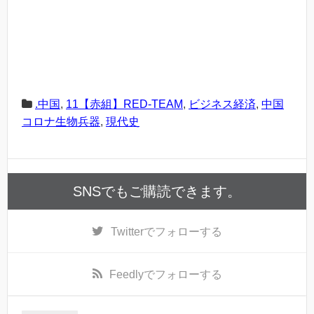
.中国
,
11【赤組】RED-TEAM
,
ビジネス経済
,
中国
コロナ生物兵器
,
現代史
SNSでもご購読できます。
Twitter
でフォローする
Feedly
でフォローする