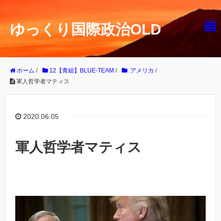
ゆっくり国際政治OLD
ホーム
/
12【青組】BLUE-TEAM
/
.アメリカ
/
軍人哲学者マティス
2020.06.05
軍人哲学者マティス