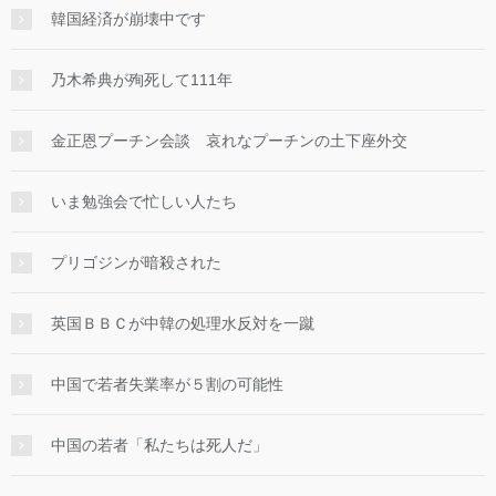
韓国経済が崩壊中です
乃木希典が殉死して111年
金正恩プーチン会談 哀れなプーチンの土下座外交
いま勉強会で忙しい人たち
プリゴジンが暗殺された
英国ＢＢＣが中韓の処理水反対を一蹴
中国で若者失業率が５割の可能性
中国の若者「私たちは死人だ」