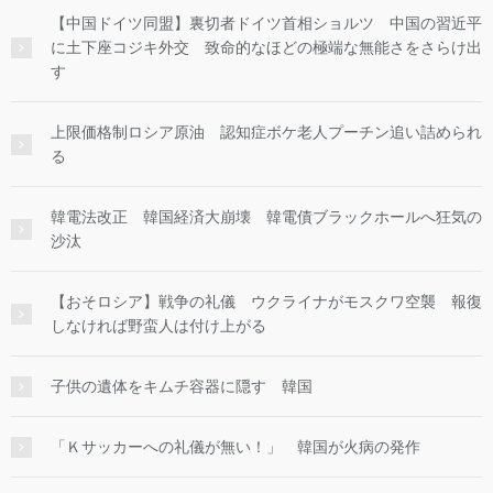
【中国ドイツ同盟】裏切者ドイツ首相ショルツ 中国の習近平
に土下座コジキ外交 致命的なほどの極端な無能さをさらけ出
す
上限価格制ロシア原油 認知症ボケ老人プーチン追い詰められ
る
韓電法改正 韓国経済大崩壊 韓電債ブラックホールへ狂気の
沙汰
【おそロシア】戦争の礼儀 ウクライナがモスクワ空襲 報復
しなければ野蛮人は付け上がる
子供の遺体をキムチ容器に隠す 韓国
「Ｋサッカーへの礼儀が無い！」 韓国が火病の発作