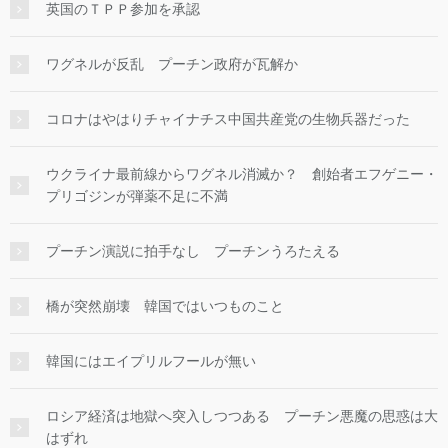
英国のＴＰＰ参加を承認
ワグネルが反乱 プーチン政府が瓦解か
コロナはやはりチャイナチス中国共産党の生物兵器だった
ウクライナ最前線からワグネル消滅か？ 創始者エフゲニー・
プリゴジンが弾薬不足に不満
プーチン演説に拍手なし プーチンうろたえる
橋が突然崩壊 韓国ではいつものこと
韓国にはエイプリルフールが無い
ロシア経済は地獄へ突入しつつある プーチン悪魔の思惑は大
はずれ