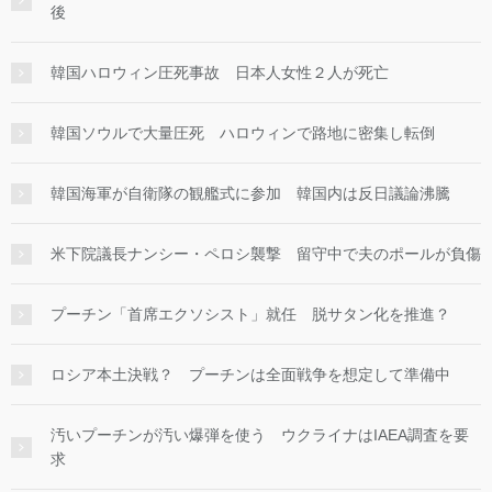
後
韓国ハロウィン圧死事故 日本人女性２人が死亡
韓国ソウルで大量圧死 ハロウィンで路地に密集し転倒
韓国海軍が自衛隊の観艦式に参加 韓国内は反日議論沸騰
米下院議長ナンシー・ペロシ襲撃 留守中で夫のポールが負傷
プーチン「首席エクソシスト」就任 脱サタン化を推進？
ロシア本土決戦？ プーチンは全面戦争を想定して準備中
汚いプーチンが汚い爆弾を使う ウクライナはIAEA調査を要
求