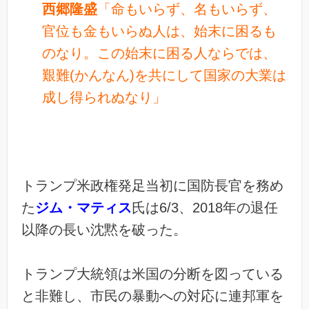
西郷隆盛
「命もいらず、名もいらず、
官位も金もいらぬ人は、始末に困るも
のなり。この始末に困る人ならでは、
艱難(かんなん)を共にして国家の大業は
成し得られぬなり」
トランプ米政権発足当初に国防長官を務め
た
ジム・マティス
氏は6/3、2018年の退任
以降の長い沈黙を破った。
トランプ大統領は米国の分断を図っている
と非難し、市民の暴動への対応に連邦軍を