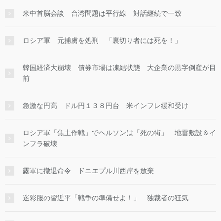
米中首脳会談 台湾問題は平行線 対話継続で一致
ロシア軍 元捕虜を処刑 「裏切り者には死を！」
韓国経済大崩壊 債券市場は凍結状態 大企業の黒字倒産が目
前
急激な円高 ドル円１３８円台 米インフレ緩和受け
ロシア軍「焦土作戦」でヘルソンは「死の街」 地雷敷設＆イ
ンフラ破壊
露軍に撤退命令 ドニエプル川西岸を放棄
迷彩服の習近平「戦争の準備せよ！」 独裁者の狂気