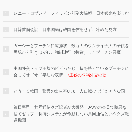
レニー・ロブレド フィリピン前副大統領 日本観光を楽しむ
日韓首脳会談 日本国民は韓国を信用せず、冷めた見方
ガーシーとプーチンに逮捕状 数万人のウクライナ人の子供を
両親から引きはがし、強制連行（拉致）したプーチン悪魔
中国外交トップ王毅のビビった顔 核を持っているプーチンに
会ってオドオド卑屈な表情
♪王毅の恫喝外交の歌
どうする韓国 驚異の出生率0.78 人口減少で消えそうな国
鎮目宰司 共同通信クズ記者が大爆発 JAXAの会見で醜悪な
捨てゼリフ 制御システムが作動しない共同通信というクズ報
道機関