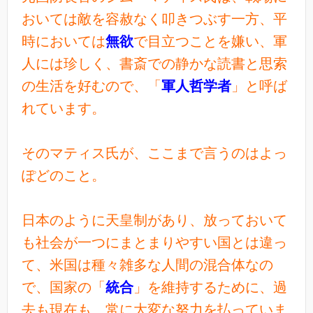
おいては敵を容赦なく叩きつぶす一方、平
時においては
無欲
で目立つことを嫌い、軍
人には珍しく、書斎での静かな読書と思索
の生活を好むので、「
軍人哲学者
」と呼ば
れています。
そのマティス氏が、ここまで言うのはよっ
ぽどのこと。
日本のように天皇制があり、放っておいて
も社会が一つにまとまりやすい国とは違っ
て、米国は種々雑多な人間の混合体なの
で、国家の「
統合
」を維持するために、過
去も現在も、常に大変な努力を払っていま