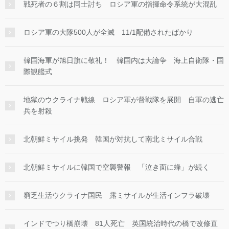
戦死者の６割は同士討ち ロシア軍の指揮命令系統が大混乱
ロシア軍の大隊500人が全滅 11/1配備されたばかり
韓国海軍が旭日旗に敬礼！ 韓国内は大論争 海上自衛隊・国
際観艦式
地獄のウクライナ戦線 ロシア軍が督戦隊を展開 自軍の逃亡
兵を射殺
北朝鮮ミサイル挑発 韓国が対抗して南北ミサイル合戦
北朝鮮ミサイルに韓国で空襲警報 「泣き面に蜂」が続く
窮乏生活ウクライナ国民 露ミサイルが生活インフラ破壊
インドでつり橋崩壊 81人死亡 英国統治時代の橋で改修直