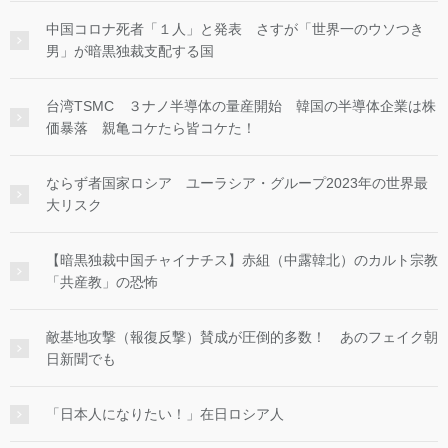
中国コロナ死者「１人」と発表 さすが「世界一のウソつき
男」が暗黒独裁支配する国
台湾TSMC ３ナノ半導体の量産開始 韓国の半導体企業は株
価暴落 親亀コケたら皆コケた！
ならず者国家ロシア ユーラシア・グループ2023年の世界最
大リスク
【暗黒独裁中国チャイナチス】赤組（中露韓北）のカルト宗教
「共産教」の恐怖
敵基地攻撃（報復反撃）賛成が圧倒的多数！ あのフェイク朝
日新聞でも
「日本人になりたい！」在日ロシア人