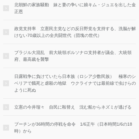
北朝鮮の家族騒動 妹と妻の争いに娘キム・ジュエを出した金
正恩
政党支持率 立憲民主党などの反日野党を支持する、洗脳が解
けない70歳以上の全共闘世代（団塊の世代）
ブラジル大混乱 前大統領ボルソナロ支持者が議会、大統領
府、最高裁を襲撃
日露戦争に負けていたら日本族（ロシア少数民族） 極寒のシ
ベリアで餓死と虐殺の地獄 ウクライナでは最前線で虫けらの
ように死ぬ
立憲の今井瑠々 自民に鞍替え 沈む船からネズミが逃げる
プーチンが36時間の停戦を命令 1/6正午（日本時間1/6の18
時）から