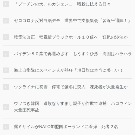
「プーチンの犬」ルカシェンコ 暗殺に怯える日々
ゼロコロナ反対白紙デモ 世界中で支援集会「習近平退陣！」
韓電法改正 韓電債ブラックホール１０倍へ 狂気の沙汰か
バイデン８０歳で再選めざす もうすぐひ孫 周囲はハラハラ
海上自衛隊にスペイン人が熱狂「旭日旗は本当に美しい！」
ウクライナに初雪 停電で厳冬に突入 凍死者が大量発生か
ウソつき韓国 遺族なりすまし親子が詐欺で逮捕 ハロウィン
大量圧死事故
露ミサイルがNATO加盟国ポーランドに着弾 死者２名