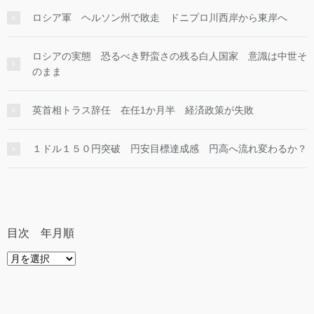
ロシア軍 ヘルソン州で敗走 ドニプロ川西岸から東岸へ
ロシアの実態 恐るべき野蛮さの残る白人国家 意識は中世そ
のまま
英首相トラス辞任 在任1か月半 経済政策が失敗
１ドル１５０円突破 円安目標達成感 円高へ流れ変わるか？
目次 年月順
目
次
年
月