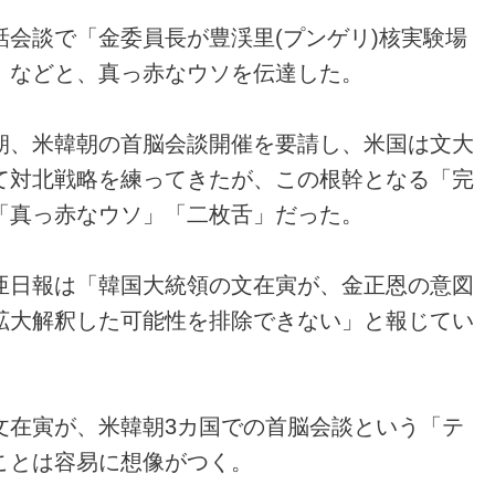
会談で「金委員長が豊渓里(プンゲリ)核実験場
」などと、真っ赤なウソを伝達した。
朝、米韓朝の首脳会談開催を要請し、米国は文大
て対北戦略を練ってきたが、この根幹となる「完
「真っ赤なウソ」「二枚舌」だった。
亜日報は「韓国大統領の文在寅が、金正恩の意図
拡大解釈した可能性を排除できない」と報じてい
文在寅が、米韓朝3カ国での首脳会談という「テ
ことは容易に想像がつく。