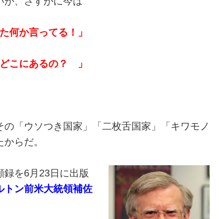
いが、さすがに今は
た何か言ってる！」
どこにあるの？ 」
その「ウソつき国家」「二枚舌国家」「キワモノ
たからだ。
録を6月23日に出版
ルトン前米大統領補佐