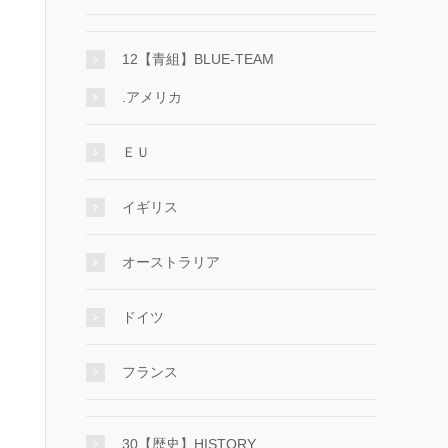
12【青組】BLUE-TEAM
.アメリカ
ＥＵ
イギリス
オーストラリア
ドイツ
フランス
30【歴史】HISTORY