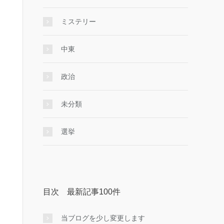
ミステリー
中東
政治
未分類
選挙
目次 最新記事100件
当ブログを少し変更します