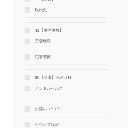
現代史
41【事件事故】
天変地異
犯罪警察
80【健康】HEALTH
メンタルヘルス
お笑い（^Ｏ^）
ビジネス経済