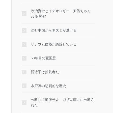
政治資金とイデオロギー 安倍ちゃん
vs 財務省
沈む中国からネズミが逃げる
リチウム価格が急落している
53年目の憂国忌
習近平は独裁者だ
水戸藩の悲劇的な歴史
分断して征服せよ ガザは南北に分断さ
れた