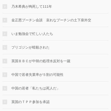
乃木希典が殉死して111年
金正恩プーチン会談 哀れなプーチンの土下座外交
いま勉強会で忙しい人たち
プリゴジンが暗殺された
英国ＢＢＣが中韓の処理水反対を一蹴
中国で若者失業率が５割の可能性
中国の若者「私たちは死人だ」
英国のＴＰＰ参加を承認