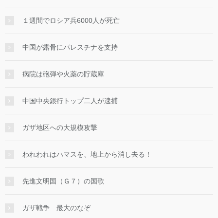
１週間でロシア兵6000人が死亡
中国が露骨にパレスチナを支持
病院は砲弾や火薬の貯蔵庫
中国中央銀行トップ二人が逮捕
ガザ地区への大規模攻撃
われわれはハマスを、地上から消し去る！
先進文明国（Ｇ７）の国歌
ガザ戦争 最大のなぞ