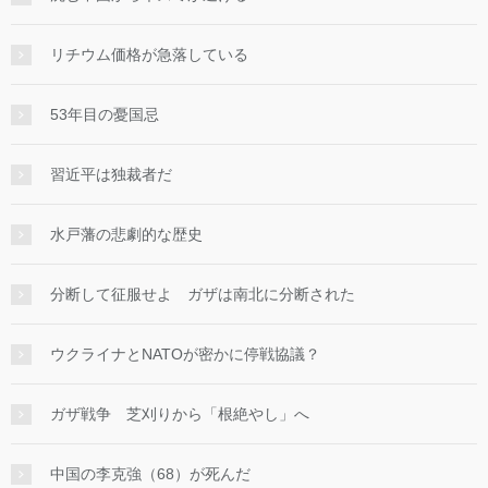
リチウム価格が急落している
53年目の憂国忌
習近平は独裁者だ
水戸藩の悲劇的な歴史
分断して征服せよ ガザは南北に分断された
ウクライナとNATOが密かに停戦協議？
ガザ戦争 芝刈りから「根絶やし」へ
中国の李克強（68）が死んだ