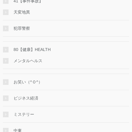
41【事件事故】
天変地異
犯罪警察
80【健康】HEALTH
メンタルヘルス
お笑い（^Ｏ^）
ビジネス経済
ミステリー
中東