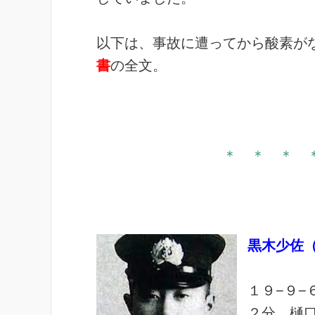
以下は、事故に遭ってから酸素が
書
の全文。
＊ ＊ ＊ 
黒木少佐
１９−９
２分、樋