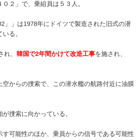
４０２」で、乗組員は５３人。
02」」は1978年にドイツで製造された旧式の潜
ている。
され、
韓国で2年間かけて改造工事
を施され、
上空からの捜索で、この潜水艦の航路付近に油膜
舶が捜索に向かっている。
示す可能性のほか、乗員からの信号である可能性