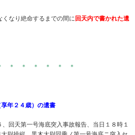
なくなり絶命するまでの間に
回天内で書かれた遺
＊ ＊ ＊ ＊ ＊ ＊ ＊
（享年２４歳）の遺書
−６、回天第一号海底突入事故報告、当日１８時１
口大尉操縦、黒木大尉同乗ノ第一号海底ニ突入セ