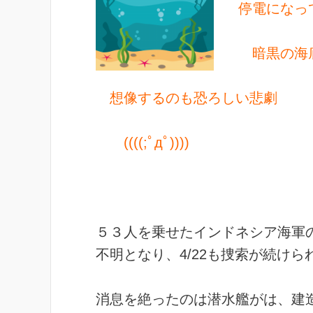
停電になっ
暗黒の海底
想像するのも恐ろしい悲劇
((((;ﾟдﾟ))))
５３人を乗せたインドネシア海軍の
不明となり、4/22も捜索が続けら
消息を絶ったのは潜水艦がは、建