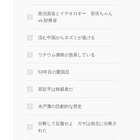
政治資金とイデオロギー 安倍ちゃん
vs 財務省
沈む中国からネズミが逃げる
リチウム価格が急落している
53年目の憂国忌
習近平は独裁者だ
水戸藩の悲劇的な歴史
分断して征服せよ ガザは南北に分断さ
れた