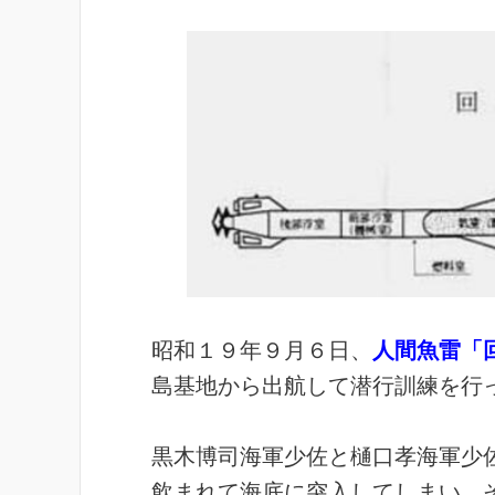
昭和１９年９月６日、
人間魚雷「
島基地から出航して潜行訓練を行
黒木博司海軍少佐と樋口孝海軍少
飲まれて海底に突入してしまい、