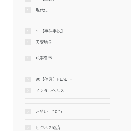
現代史
41【事件事故】
天変地異
犯罪警察
80【健康】HEALTH
メンタルヘルス
お笑い（^Ｏ^）
ビジネス経済