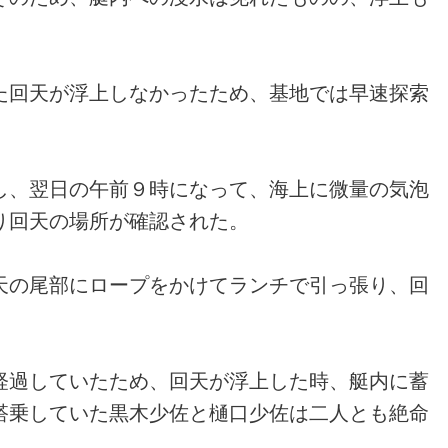
た回天が浮上しなかったため、基地では早速探索
し、翌日の午前９時になって、海上に微量の気泡
り回天の場所が確認された。
天の尾部にロープをかけてランチで引っ張り、回
経過していたため、回天が浮上した時、艇内に蓄
搭乗していた黒木少佐と樋口少佐は二人とも絶命