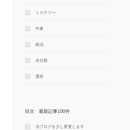
ミステリー
中東
政治
未分類
選挙
目次 最新記事100件
当ブログを少し変更します