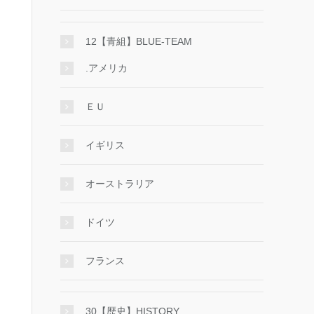
12【青組】BLUE-TEAM
.アメリカ
ＥＵ
イギリス
オーストラリア
ドイツ
フランス
30【歴史】HISTORY