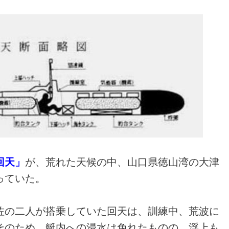
回天」
が、荒れた天候の中、山口県徳山湾の大津
っていた。
佐の二人が搭乗していた回天は、訓練中、荒波に
そのため、艇内への浸水は免れたものの、浮上も