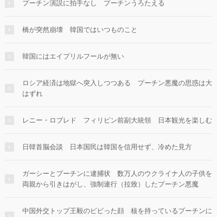
プーチン演説に拍手なし プーチンうろたえる
橋が突然崩壊 韓国ではいつものこと
韓国にはエイプリルフールが無い
ロシア経済は地獄へ突入しつつある プーチン悪魔の思惑は大
はずれ
レニー・ロブレド フィリピン前副大統領 日本観光を楽しむ
日韓首脳会談 日本国民は韓国を信用せず、冷めた見方
ガーシーとプーチンに逮捕状 数万人のウクライナ人の子供を
両親から引きはがし、強制連行（拉致）したプーチン悪魔
中国外交トップ王毅のビビった顔 核を持っているプーチンに