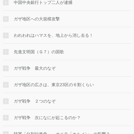
中国中央銀行トップ二人が逮捕
ガザ地区への大規模攻撃
われわれはハマスを、地上から消し去る！
先進文明国（Ｇ７）の国歌
ガザ戦争 最大のなぞ
ガザ地区の広さは、東京23区の６割くらい
ガザ戦争 ２つのなぞ
ガザ戦争 次になにが起こるのか？
陸軍「分列行進曲」 オペラ「カルメン」の影響？