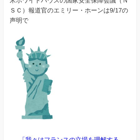
米ホワイトハウスの国家安全保障会議（Ｎ
ＳＣ）報道官のエミリー・ホーンは9/17の
声明で
「我々はフランスの立場を理解する。