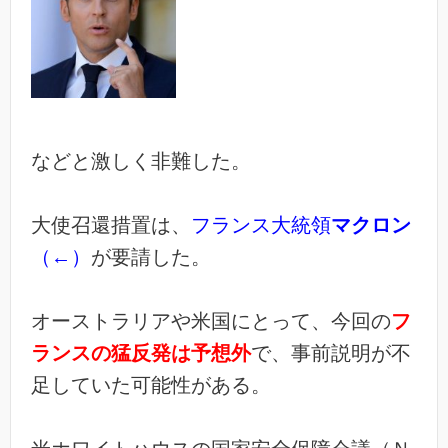
などと激しく非難した。
大使召還措置は、
フランス大統領
マクロン
（←）
が要請した。
オーストラリアや米国にとって、今回の
フ
ランスの猛反発は予想外
で、事前説明が不
足していた可能性がある。