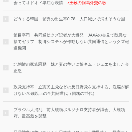
会ってオドオド卑屈な表情
♪王毅の恫喝外交の歌
どうする韓国 驚異の出生率0.78 人口減少で消えそうな国
鎮目宰司 共同通信クズ記者が大爆発 JAXAの会見で醜悪な
捨てゼリフ 制御システムが作動しない共同通信というクズ報
道機関
北朝鮮の家族騒動 妹と妻の争いに娘キム・ジュエを出した金
正恩
政党支持率 立憲民主党などの反日野党を支持する、洗脳が解
けない70歳以上の全共闘世代（団塊の世代）
ブラジル大混乱 前大統領ボルソナロ支持者が議会、大統領
府、最高裁を襲撃