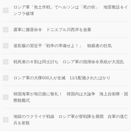
ロシア軍「焦土作戦」でヘルソンは「死の街」 地雷敷設＆イ
ンフラ破壊
露軍に撤退命令 ドニエプル川西岸を放棄
迷彩服の習近平「戦争の準備せよ！」 独裁者の狂気
戦死者の６割は同士討ち ロシア軍の指揮命令系統が大混乱
ロシア軍の大隊500人が全滅 11/1配備されたばかり
韓国海軍が旭日旗に敬礼！ 韓国内は大論争 海上自衛隊・国
際観艦式
地獄のウクライナ戦線 ロシア軍が督戦隊を展開 自軍の逃亡
兵を射殺