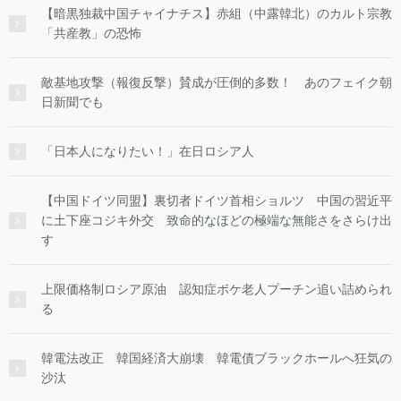
【暗黒独裁中国チャイナチス】赤組（中露韓北）のカルト宗教
「共産教」の恐怖
敵基地攻撃（報復反撃）賛成が圧倒的多数！ あのフェイク朝
日新聞でも
「日本人になりたい！」在日ロシア人
【中国ドイツ同盟】裏切者ドイツ首相ショルツ 中国の習近平
に土下座コジキ外交 致命的なほどの極端な無能さをさらけ出
す
上限価格制ロシア原油 認知症ボケ老人プーチン追い詰められ
る
韓電法改正 韓国経済大崩壊 韓電債ブラックホールへ狂気の
沙汰