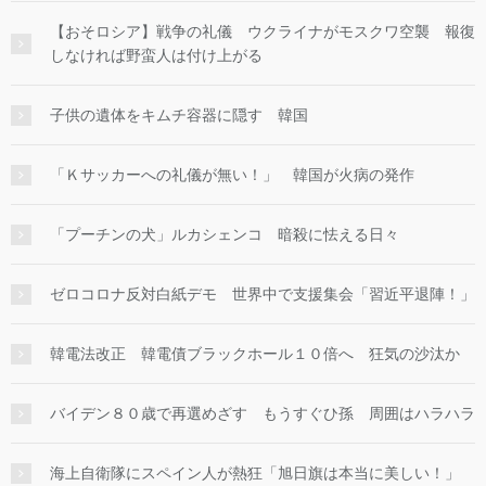
【おそロシア】戦争の礼儀 ウクライナがモスクワ空襲 報復
しなければ野蛮人は付け上がる
子供の遺体をキムチ容器に隠す 韓国
「Ｋサッカーへの礼儀が無い！」 韓国が火病の発作
「プーチンの犬」ルカシェンコ 暗殺に怯える日々
ゼロコロナ反対白紙デモ 世界中で支援集会「習近平退陣！」
韓電法改正 韓電債ブラックホール１０倍へ 狂気の沙汰か
バイデン８０歳で再選めざす もうすぐひ孫 周囲はハラハラ
海上自衛隊にスペイン人が熱狂「旭日旗は本当に美しい！」