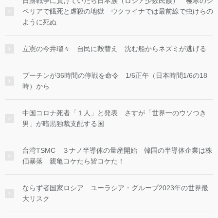
日露戦争に負けていたら日本族（ロシア少数民族） 極寒のシ
ベリアで餓死と虐殺の地獄 ウクライナでは最前線で虫けらの
ように死ぬ
立憲の今井瑠々 自民に鞍替え 沈む船からネズミが逃げる
プーチンが36時間の停戦を命令 1/6正午（日本時間1/6の18
時）から
中国コロナ死者「１人」と発表 さすが「世界一のウソつき
男」が暗黒独裁支配する国
台湾TSMC ３ナノ半導体の量産開始 韓国の半導体企業は株
価暴落 親亀コケたら皆コケた！
ならず者国家ロシア ユーラシア・グループ2023年の世界最
大リスク