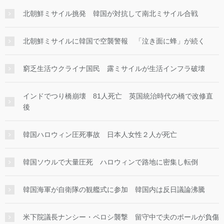
北朝鮮ミサイル挑発 韓国が対抗して南北ミサイル合戦
北朝鮮ミサイルに韓国で空襲警報 「泣き面に蜂」が続く
窮乏生活ウクライナ国民 露ミサイルが生活インフラ破壊
インドでつり橋崩壊 81人死亡 英国統治時代の橋で改修直
後
韓国ハロウィン圧死事故 日本人女性２人が死亡
韓国ソウルで大量圧死 ハロウィンで路地に密集し転倒
韓国海軍が自衛隊の観艦式に参加 韓国内は反日議論沸騰
米下院議長ナンシー・ペロシ襲撃 留守中で夫のポールが負傷