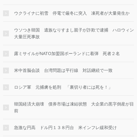
ウクライナに初雪 停電で厳冬に突入 凍死者が大量発生か
ウソつき韓国 遺族なりすまし親子が詐欺で逮捕 ハロウィン
大量圧死事故
露ミサイルがNATO加盟国ポーランドに着弾 死者２名
米中首脳会談 台湾問題は平行線 対話継続で一致
ロシア軍 元捕虜を処刑 「裏切り者には死を！」
韓国経済大崩壊 債券市場は凍結状態 大企業の黒字倒産が目
前
急激な円高 ドル円１３８円台 米インフレ緩和受け