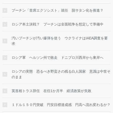
プーチン「首席エクソシスト」就任 脱サタン化を推進？
ロシア本土決戦？ プーチンは全面戦争を想定して準備中
汚いプーチンが汚い爆弾を使う ウクライナはIAEA調査を要
求
ロシア軍 ヘルソン州で敗走 ドニプロ川西岸から東岸へ
ロシアの実態 恐るべき野蛮さの残る白人国家 意識は中世そ
のまま
英首相トラス辞任 在任1か月半 経済政策が失敗
１ドル１５０円突破 円安目標達成感 円高へ流れ変わるか？