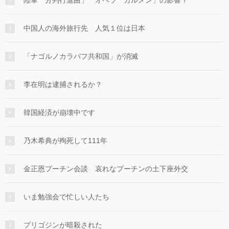
中国人の海外旅行先 人気１位は日本
「ナゴルノカラバフ共和国」が消滅
李在明は逮捕されるか？
韓国経済が崩壊中です
乃木希典が殉死して111年
金正恩プーチン会談 哀れなプーチンの土下座外交
いま勉強会で忙しい人たち
プリゴジンが暗殺された