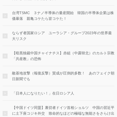
台湾TSMC ３ナノ半導体の量産開始 韓国の半導体企業は株
価暴落 親亀コケたら皆コケた！
ならず者国家ロシア ユーラシア・グループ2023年の世界最
大リスク
【暗黒独裁中国チャイナチス】赤組（中露韓北）のカルト宗教
「共産教」の恐怖
敵基地攻撃（報復反撃）賛成が圧倒的多数！ あのフェイク朝
日新聞でも
「日本人になりたい！」在日ロシア人
【中国ドイツ同盟】裏切者ドイツ首相ショルツ 中国の習近平
に土下座コジキ外交 致命的なほどの極端な無能さをさらけ出