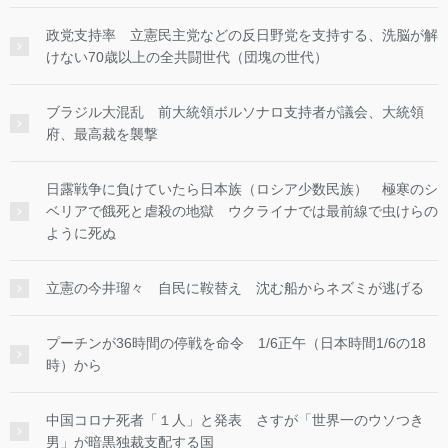
政党支持率 立憲民主党などの反日野党を支持する、洗脳が解
けない70歳以上の全共闘世代（団塊の世代）
ブラジル大混乱 前大統領ボルソナロ支持者が議会、大統領
府、最高裁を襲撃
日露戦争に負けていたら日本族（ロシア少数民族） 極寒のシ
ベリアで餓死と虐殺の地獄 ウクライナでは最前線で虫けらの
ように死ぬ
立憲の今井瑠々 自民に鞍替え 沈む船からネズミが逃げる
プーチンが36時間の停戦を命令 1/6正午（日本時間1/6の18
時）から
中国コロナ死者「１人」と発表 さすが「世界一のウソつき
男」が暗黒独裁支配する国