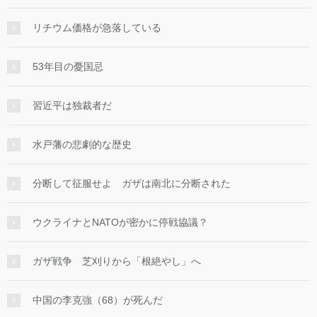
リチウム価格が急落している
53年目の憂国忌
習近平は独裁者だ
水戸藩の悲劇的な歴史
分断して征服せよ ガザは南北に分断された
ウクライナとNATOが密かに停戦協議？
ガザ戦争 芝刈りから「根絶やし」へ
中国の李克強（68）が死んだ