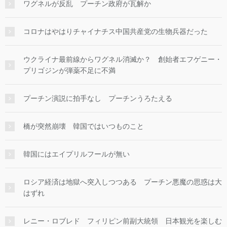
ワグネルが反乱 プーチン政府が瓦解か
コロナはやはりチャイナチス中国共産党の生物兵器だった
ウクライナ最前線からワグネル消滅か？ 創始者エフゲニー・
プリゴジンが弾薬不足に不満
プーチン演説に拍手なし プーチンうろたえる
橋が突然崩壊 韓国ではいつものこと
韓国にはエイプリルフールが無い
ロシア経済は地獄へ突入しつつある プーチン悪魔の思惑は大
はずれ
レニー・ロブレド フィリピン前副大統領 日本観光を楽しむ