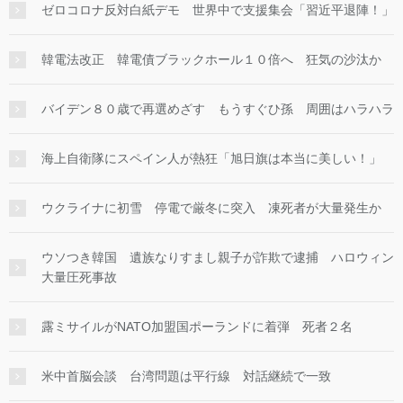
ゼロコロナ反対白紙デモ 世界中で支援集会「習近平退陣！」
韓電法改正 韓電債ブラックホール１０倍へ 狂気の沙汰か
バイデン８０歳で再選めざす もうすぐひ孫 周囲はハラハラ
海上自衛隊にスペイン人が熱狂「旭日旗は本当に美しい！」
ウクライナに初雪 停電で厳冬に突入 凍死者が大量発生か
ウソつき韓国 遺族なりすまし親子が詐欺で逮捕 ハロウィン
大量圧死事故
露ミサイルがNATO加盟国ポーランドに着弾 死者２名
米中首脳会談 台湾問題は平行線 対話継続で一致