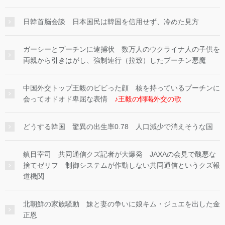
日韓首脳会談 日本国民は韓国を信用せず、冷めた見方
ガーシーとプーチンに逮捕状 数万人のウクライナ人の子供を
両親から引きはがし、強制連行（拉致）したプーチン悪魔
中国外交トップ王毅のビビった顔 核を持っているプーチンに
会ってオドオド卑屈な表情
♪王毅の恫喝外交の歌
どうする韓国 驚異の出生率0.78 人口減少で消えそうな国
鎮目宰司 共同通信クズ記者が大爆発 JAXAの会見で醜悪な
捨てゼリフ 制御システムが作動しない共同通信というクズ報
道機関
北朝鮮の家族騒動 妹と妻の争いに娘キム・ジュエを出した金
正恩