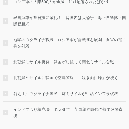
ロシア軍の大隊500人が全滅 11/1配備されたばかり
韓国海軍が旭日旗に敬礼！ 韓国内は大論争 海上自衛隊・国
際観艦式
地獄のウクライナ戦線 ロシア軍が督戦隊を展開 自軍の逃亡
兵を射殺
北朝鮮ミサイル挑発 韓国が対抗して南北ミサイル合戦
北朝鮮ミサイルに韓国で空襲警報 「泣き面に蜂」が続く
窮乏生活ウクライナ国民 露ミサイルが生活インフラ破壊
インドでつり橋崩壊 81人死亡 英国統治時代の橋で改修直
後