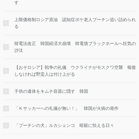
す
上限価格制ロシア原油 認知症ボケ老人プーチン追い詰められ
る
韓電法改正 韓国経済大崩壊 韓電債ブラックホールへ狂気の
沙汰
【おそロシア】戦争の礼儀 ウクライナがモスクワ空襲 報復
しなければ野蛮人は付け上がる
子供の遺体をキムチ容器に隠す 韓国
「Ｋサッカーへの礼儀が無い！」 韓国が火病の発作
「プーチンの犬」ルカシェンコ 暗殺に怯える日々