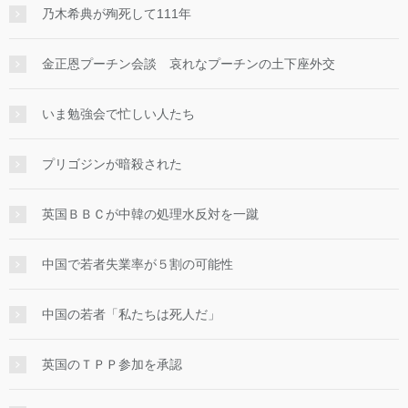
乃木希典が殉死して111年
金正恩プーチン会談 哀れなプーチンの土下座外交
いま勉強会で忙しい人たち
プリゴジンが暗殺された
英国ＢＢＣが中韓の処理水反対を一蹴
中国で若者失業率が５割の可能性
中国の若者「私たちは死人だ」
英国のＴＰＰ参加を承認