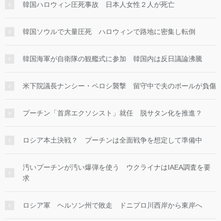
韓国ハロウィン圧死事故 日本人女性２人が死亡
韓国ソウルで大量圧死 ハロウィンで路地に密集し転倒
韓国海軍が自衛隊の観艦式に参加 韓国内は反日議論沸騰
米下院議長ナンシー・ペロシ襲撃 留守中で夫のポールが負傷
プーチン「首席エクソシスト」就任 脱サタン化を推進？
ロシア本土決戦？ プーチンは全面戦争を想定して準備中
汚いプーチンが汚い爆弾を使う ウクライナはIAEA調査を要
求
ロシア軍 ヘルソン州で敗走 ドニプロ川西岸から東岸へ