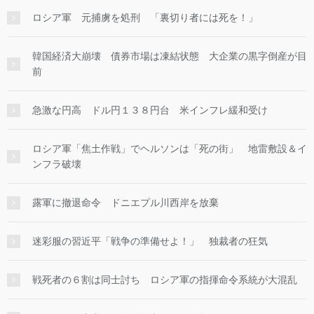
ロシア軍 元捕虜を処刑 「裏切り者には死を！」
韓国経済大崩壊 債券市場は凍結状態 大企業の黒字倒産が目
前
急激な円高 ドル円１３８円台 米インフレ緩和受け
ロシア軍「焦土作戦」でヘルソンは「死の街」 地雷敷設＆イ
ンフラ破壊
露軍に撤退命令 ドニエプル川西岸を放棄
迷彩服の習近平「戦争の準備せよ！」 独裁者の狂気
戦死者の６割は同士討ち ロシア軍の指揮命令系統が大混乱