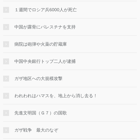
１週間でロシア兵6000人が死亡
中国が露骨にパレスチナを支持
病院は砲弾や火薬の貯蔵庫
中国中央銀行トップ二人が逮捕
ガザ地区への大規模攻撃
われわれはハマスを、地上から消し去る！
先進文明国（Ｇ７）の国歌
ガザ戦争 最大のなぞ