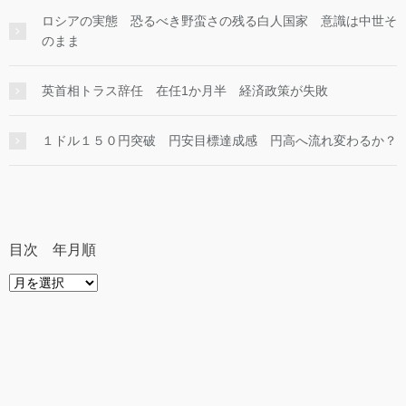
ロシアの実態 恐るべき野蛮さの残る白人国家 意識は中世そ
のまま
英首相トラス辞任 在任1か月半 経済政策が失敗
１ドル１５０円突破 円安目標達成感 円高へ流れ変わるか？
目次 年月順
目
次
年
月
順