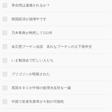
李在明は逮捕されるか？
韓国経済が崩壊中です
乃木希典が殉死して111年
金正恩プーチン会談 哀れなプーチンの土下座外交
いま勉強会で忙しい人たち
プリゴジンが暗殺された
英国ＢＢＣが中韓の処理水反対を一蹴
中国で若者失業率が５割の可能性