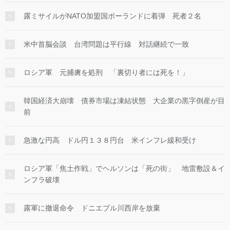
露ミサイルがNATO加盟国ポーランドに着弾 死者２名
米中首脳会談 台湾問題は平行線 対話継続で一致
ロシア軍 元捕虜を処刑 「裏切り者には死を！」
韓国経済大崩壊 債券市場は凍結状態 大企業の黒字倒産が目
前
急激な円高 ドル円１３８円台 米インフレ緩和受け
ロシア軍「焦土作戦」でヘルソンは「死の街」 地雷敷設＆イ
ンフラ破壊
露軍に撤退命令 ドニエプル川西岸を放棄