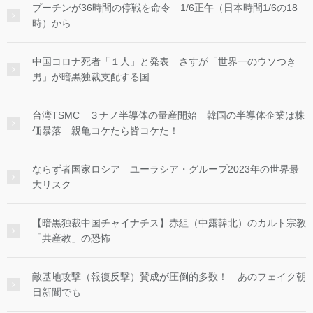
プーチンが36時間の停戦を命令 1/6正午（日本時間1/6の18
時）から
中国コロナ死者「１人」と発表 さすが「世界一のウソつき
男」が暗黒独裁支配する国
台湾TSMC ３ナノ半導体の量産開始 韓国の半導体企業は株
価暴落 親亀コケたら皆コケた！
ならず者国家ロシア ユーラシア・グループ2023年の世界最
大リスク
【暗黒独裁中国チャイナチス】赤組（中露韓北）のカルト宗教
「共産教」の恐怖
敵基地攻撃（報復反撃）賛成が圧倒的多数！ あのフェイク朝
日新聞でも