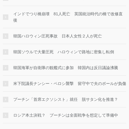
インドでつり橋崩壊 81人死亡 英国統治時代の橋で改修直
後
韓国ハロウィン圧死事故 日本人女性２人が死亡
韓国ソウルで大量圧死 ハロウィンで路地に密集し転倒
韓国海軍が自衛隊の観艦式に参加 韓国内は反日議論沸騰
米下院議長ナンシー・ペロシ襲撃 留守中で夫のポールが負傷
プーチン「首席エクソシスト」就任 脱サタン化を推進？
ロシア本土決戦？ プーチンは全面戦争を想定して準備中