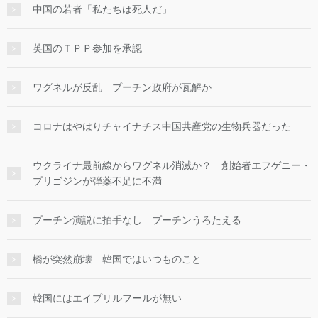
中国の若者「私たちは死人だ」
英国のＴＰＰ参加を承認
ワグネルが反乱 プーチン政府が瓦解か
コロナはやはりチャイナチス中国共産党の生物兵器だった
ウクライナ最前線からワグネル消滅か？ 創始者エフゲニー・
プリゴジンが弾薬不足に不満
プーチン演説に拍手なし プーチンうろたえる
橋が突然崩壊 韓国ではいつものこと
韓国にはエイプリルフールが無い