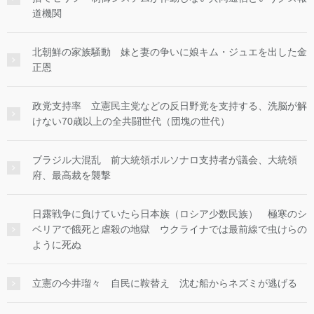
道機関
北朝鮮の家族騒動 妹と妻の争いに娘キム・ジュエを出した金
正恩
政党支持率 立憲民主党などの反日野党を支持する、洗脳が解
けない70歳以上の全共闘世代（団塊の世代）
ブラジル大混乱 前大統領ボルソナロ支持者が議会、大統領
府、最高裁を襲撃
日露戦争に負けていたら日本族（ロシア少数民族） 極寒のシ
ベリアで餓死と虐殺の地獄 ウクライナでは最前線で虫けらの
ように死ぬ
立憲の今井瑠々 自民に鞍替え 沈む船からネズミが逃げる