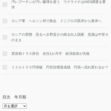
汚いプーチンが汚い爆弾を使う ウクライナはIAEA調査を要
求
ロシア軍 ヘルソン州で敗走 ドニプロ川西岸から東岸へ
ロシアの実態 恐るべき野蛮さの残る白人国家 意識は中世そ
のまま
英首相トラス辞任 在任1か月半 経済政策が失敗
１ドル１５０円突破 円安目標達成感 円高へ流れ変わるか？
目次 年月順
目