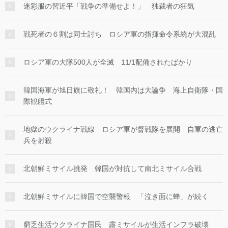
迷彩服の習近平「戦争の準備せよ！」 独裁者の狂気
戦死者の６割は同士討ち ロシア軍の指揮命令系統が大混乱
ロシア軍の大隊500人が全滅 11/1配備されたばかり
韓国海軍が旭日旗に敬礼！ 韓国内は大論争 海上自衛隊・国
際観艦式
地獄のウクライナ戦線 ロシア軍が督戦隊を展開 自軍の逃亡
兵を射殺
北朝鮮ミサイル挑発 韓国が対抗して南北ミサイル合戦
北朝鮮ミサイルに韓国で空襲警報 「泣き面に蜂」が続く
窮乏生活ウクライナ国民 露ミサイルが生活インフラ破壊