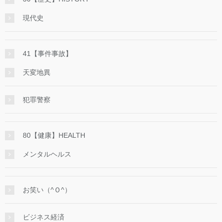
現代史
41【事件事故】
天変地異
犯罪警察
80【健康】HEALTH
メンタルヘルス
お笑い（^Ｏ^）
ビジネス経済