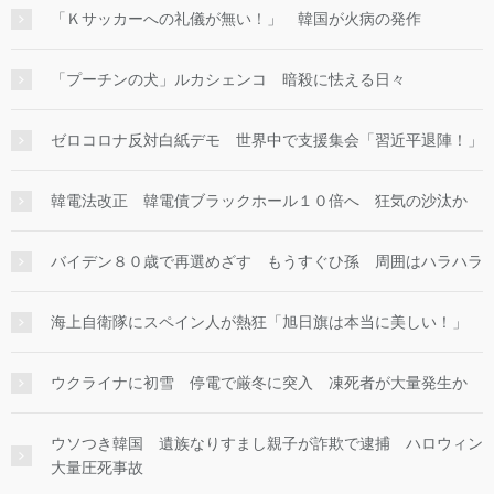
「Ｋサッカーへの礼儀が無い！」 韓国が火病の発作
「プーチンの犬」ルカシェンコ 暗殺に怯える日々
ゼロコロナ反対白紙デモ 世界中で支援集会「習近平退陣！」
韓電法改正 韓電債ブラックホール１０倍へ 狂気の沙汰か
バイデン８０歳で再選めざす もうすぐひ孫 周囲はハラハラ
海上自衛隊にスペイン人が熱狂「旭日旗は本当に美しい！」
ウクライナに初雪 停電で厳冬に突入 凍死者が大量発生か
ウソつき韓国 遺族なりすまし親子が詐欺で逮捕 ハロウィン
大量圧死事故