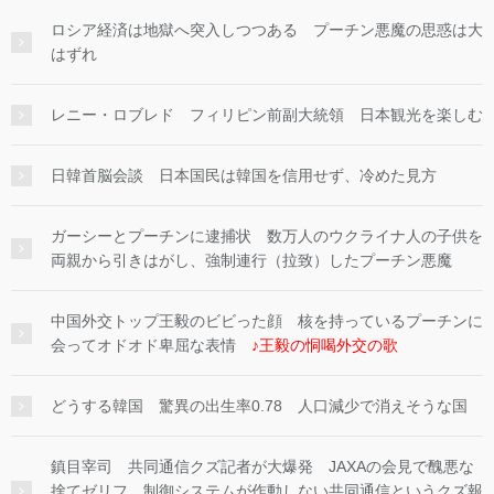
ロシア経済は地獄へ突入しつつある プーチン悪魔の思惑は大
はずれ
レニー・ロブレド フィリピン前副大統領 日本観光を楽しむ
日韓首脳会談 日本国民は韓国を信用せず、冷めた見方
ガーシーとプーチンに逮捕状 数万人のウクライナ人の子供を
両親から引きはがし、強制連行（拉致）したプーチン悪魔
中国外交トップ王毅のビビった顔 核を持っているプーチンに
会ってオドオド卑屈な表情
♪王毅の恫喝外交の歌
どうする韓国 驚異の出生率0.78 人口減少で消えそうな国
鎮目宰司 共同通信クズ記者が大爆発 JAXAの会見で醜悪な
捨てゼリフ 制御システムが作動しない共同通信というクズ報