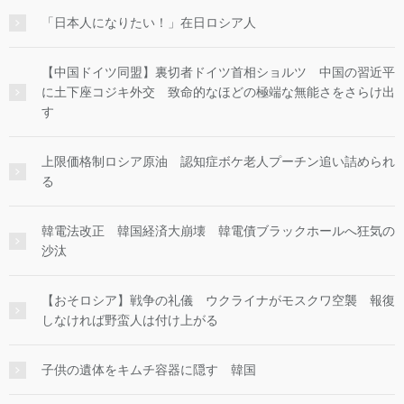
「日本人になりたい！」在日ロシア人
【中国ドイツ同盟】裏切者ドイツ首相ショルツ 中国の習近平
に土下座コジキ外交 致命的なほどの極端な無能さをさらけ出
す
上限価格制ロシア原油 認知症ボケ老人プーチン追い詰められ
る
韓電法改正 韓国経済大崩壊 韓電債ブラックホールへ狂気の
沙汰
【おそロシア】戦争の礼儀 ウクライナがモスクワ空襲 報復
しなければ野蛮人は付け上がる
子供の遺体をキムチ容器に隠す 韓国