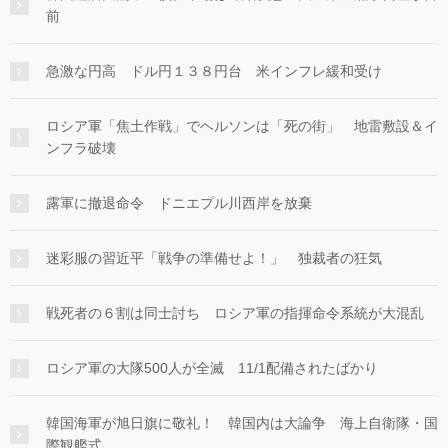
前
急激な円高 ドル円１３８円台 米インフレ緩和受け
ロシア軍「焦土作戦」でヘルソンは「死の街」 地雷敷設＆イ
ンフラ破壊
露軍に撤退命令 ドニエプル川西岸を放棄
迷彩服の習近平「戦争の準備せよ！」 独裁者の狂気
戦死者の６割は同士討ち ロシア軍の指揮命令系統が大混乱
ロシア軍の大隊500人が全滅 11/1配備されたばかり
韓国海軍が旭日旗に敬礼！ 韓国内は大論争 海上自衛隊・国
際観艦式