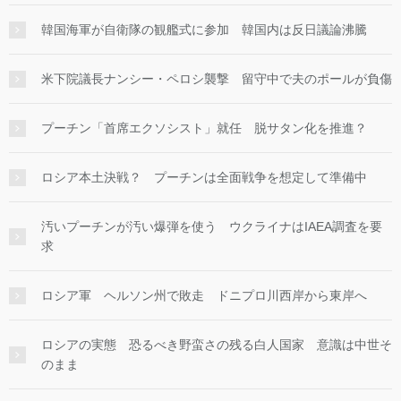
韓国海軍が自衛隊の観艦式に参加 韓国内は反日議論沸騰
米下院議長ナンシー・ペロシ襲撃 留守中で夫のポールが負傷
プーチン「首席エクソシスト」就任 脱サタン化を推進？
ロシア本土決戦？ プーチンは全面戦争を想定して準備中
汚いプーチンが汚い爆弾を使う ウクライナはIAEA調査を要
求
ロシア軍 ヘルソン州で敗走 ドニプロ川西岸から東岸へ
ロシアの実態 恐るべき野蛮さの残る白人国家 意識は中世そ
のまま