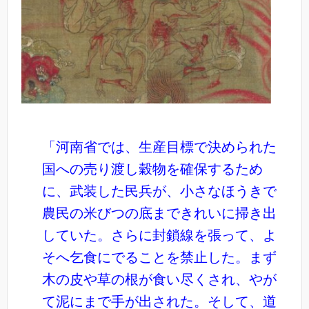
「河南省では、生産目標で決められた
国への売り渡し穀物を確保するため
に、武装した民兵が、小さなほうきで
農民の米びつの底まできれいに掃き出
していた。さらに封鎖線を張って、よ
そへ乞食にでることを禁止した。まず
木の皮や草の根が食い尽くされ、やが
て泥にまで手が出された。そして、道