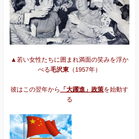
▲若い女性たちに囲まれ満面の笑みを浮か
べる
毛沢東
（1957年）
彼はこの翌年から
「大躍進」政策
を始動す
る