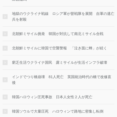
地獄のウクライナ戦線 ロシア軍が督戦隊を展開 自軍の逃亡
兵を射殺
北朝鮮ミサイル挑発 韓国が対抗して南北ミサイル合戦
北朝鮮ミサイルに韓国で空襲警報 「泣き面に蜂」が続く
窮乏生活ウクライナ国民 露ミサイルが生活インフラ破壊
インドでつり橋崩壊 81人死亡 英国統治時代の橋で改修直
後
韓国ハロウィン圧死事故 日本人女性２人が死亡
韓国ソウルで大量圧死 ハロウィンで路地に密集し転倒