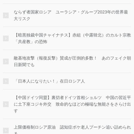
ならず者国家ロシア ユーラシア・グループ2023年の世界最
大リスク
【暗黒独裁中国チャイナチス】赤組（中露韓北）のカルト宗教
「共産教」の恐怖
敵基地攻撃（報復反撃）賛成が圧倒的多数！ あのフェイク朝
日新聞でも
「日本人になりたい！」在日ロシア人
【中国ドイツ同盟】裏切者ドイツ首相ショルツ 中国の習近平
に土下座コジキ外交 致命的なほどの極端な無能さをさらけ出
す
上限価格制ロシア原油 認知症ボケ老人プーチン追い詰められ
る