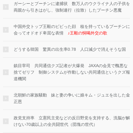
ガーシーとプーチンに逮捕状 数万人のウクライナ人の子供を
両親から引きはがし、強制連行（拉致）したプーチン悪魔
中国外交トップ王毅のビビった顔 核を持っているプーチンに
会ってオドオド卑屈な表情
♪王毅の恫喝外交の歌
どうする韓国 驚異の出生率0.78 人口減少で消えそうな国
鎮目宰司 共同通信クズ記者が大爆発 JAXAの会見で醜悪な
捨てゼリフ 制御システムが作動しない共同通信というクズ報
道機関
北朝鮮の家族騒動 妹と妻の争いに娘キム・ジュエを出した金
正恩
政党支持率 立憲民主党などの反日野党を支持する、洗脳が解
けない70歳以上の全共闘世代（団塊の世代）