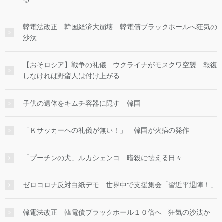
韓電法改正 韓国経済大崩壊 韓電債ブラックホールへ狂気の
沙汰
【おそロシア】戦争の礼儀 ウクライナがモスクワ空襲 報復
しなければ野蛮人は付け上がる
子供の遺体をキムチ容器に隠す 韓国
「Ｋサッカーへの礼儀が無い！」 韓国が火病の発作
「プーチンの犬」ルカシェンコ 暗殺に怯える日々
ゼロコロナ反対白紙デモ 世界中で支援集会「習近平退陣！」
韓電法改正 韓電債ブラックホール１０倍へ 狂気の沙汰か