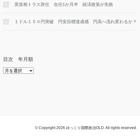
英首相トラス辞任 在任1か月半 経済政策が失敗
１ドル１５０円突破 円安目標達成感 円高へ流れ変わるか？
目次 年月順
目
次
年
月
順
© Copyright 2026 ゆっくり国際政治OLD. All rights reserved.