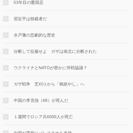
53年目の憂国忌
習近平は独裁者だ
水戸藩の悲劇的な歴史
分断して征服せよ ガザは南北に分断された
ウクライナとNATOが密かに停戦協議？
ガザ戦争 芝刈りから「根絶やし」へ
中国の李克強（68）が死んだ
１週間でロシア兵6000人が死亡
中国が露骨にパレスチナを支持