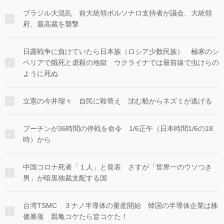
ブラジル大混乱 前大統領ボルソナロ支持者が議会、大統領
府、最高裁を襲撃
日露戦争に負けていたら日本族（ロシア少数民族） 極寒のシ
ベリアで餓死と虐殺の地獄 ウクライナでは最前線で虫けらの
ように死ぬ
立憲の今井瑠々 自民に鞍替え 沈む船からネズミが逃げる
プーチンが36時間の停戦を命令 1/6正午（日本時間1/6の18
時）から
中国コロナ死者「１人」と発表 さすが「世界一のウソつき
男」が暗黒独裁支配する国
台湾TSMC ３ナノ半導体の量産開始 韓国の半導体企業は株
価暴落 親亀コケたら皆コケた！