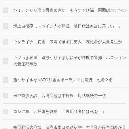
バイデン８０歳で再選めざす もうすぐひ孫 周囲はハラハラ
海上自衛隊にスペイン人が熱狂「旭日旗は本当に美しい！」
ウクライナに初雪 停電で厳冬に突入 凍死者が大量発生か
ウソつき韓国 遺族なりすまし親子が詐欺で逮捕 ハロウィン
大量圧死事故
露ミサイルがNATO加盟国ポーランドに着弾 死者２名
米中首脳会談 台湾問題は平行線 対話継続で一致
ロシア軍 元捕虜を処刑 「裏切り者には死を！」
韓国経済大崩壊 債券市場は凍結状態 大企業の黒字倒産が目