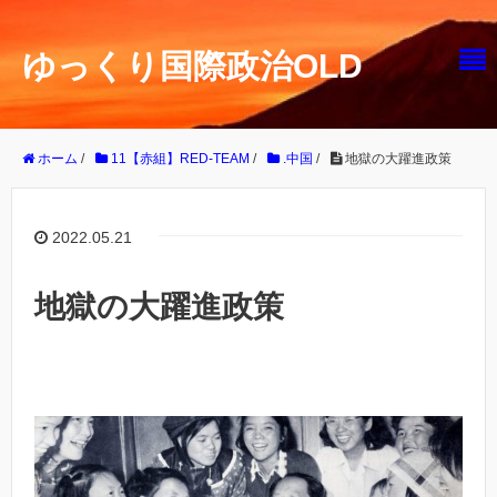
ゆっくり国際政治OLD
ホーム
/
11【赤組】RED-TEAM
/
.中国
/
地獄の大躍進政策
2022.05.21
地獄の大躍進政策