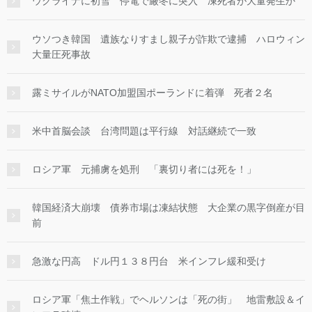
ウクライナに初雪 停電で厳冬に突入 凍死者が大量発生か
ウソつき韓国 遺族なりすまし親子が詐欺で逮捕 ハロウィン
大量圧死事故
露ミサイルがNATO加盟国ポーランドに着弾 死者２名
米中首脳会談 台湾問題は平行線 対話継続で一致
ロシア軍 元捕虜を処刑 「裏切り者には死を！」
韓国経済大崩壊 債券市場は凍結状態 大企業の黒字倒産が目
前
急激な円高 ドル円１３８円台 米インフレ緩和受け
ロシア軍「焦土作戦」でヘルソンは「死の街」 地雷敷設＆イ