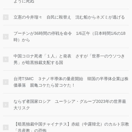
ように死ぬ
立憲の今井瑠々 自民に鞍替え 沈む船からネズミが逃げる
プーチンが36時間の停戦を命令 1/6正午（日本時間1/6の18
時）から
中国コロナ死者「１人」と発表 さすが「世界一のウソつき
男」が暗黒独裁支配する国
台湾TSMC ３ナノ半導体の量産開始 韓国の半導体企業は株
価暴落 親亀コケたら皆コケた！
ならず者国家ロシア ユーラシア・グループ2023年の世界最
大リスク
【暗黒独裁中国チャイナチス】赤組（中露韓北）のカルト宗教
「共産教」の恐怖