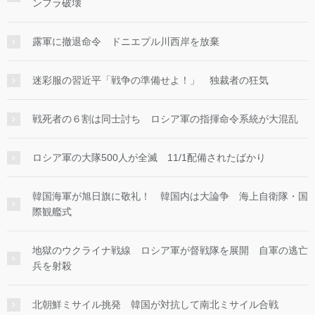
ンフラ破壊
露軍に撤退命令 ドニエプル川西岸を放棄
迷彩服の習近平「戦争の準備せよ！」 独裁者の狂気
戦死者の６割は同士討ち ロシア軍の指揮命令系統が大混乱
ロシア軍の大隊500人が全滅 11/1配備されたばかり
韓国海軍が旭日旗に敬礼！ 韓国内は大論争 海上自衛隊・国
際観艦式
地獄のウクライナ戦線 ロシア軍が督戦隊を展開 自軍の逃亡
兵を射殺
北朝鮮ミサイル挑発 韓国が対抗して南北ミサイル合戦