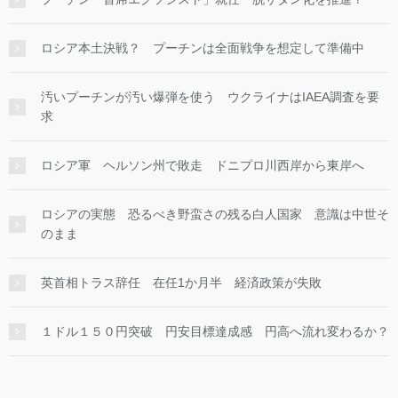
ロシア本土決戦？ プーチンは全面戦争を想定して準備中
汚いプーチンが汚い爆弾を使う ウクライナはIAEA調査を要
求
ロシア軍 ヘルソン州で敗走 ドニプロ川西岸から東岸へ
ロシアの実態 恐るべき野蛮さの残る白人国家 意識は中世そ
のまま
英首相トラス辞任 在任1か月半 経済政策が失敗
１ドル１５０円突破 円安目標達成感 円高へ流れ変わるか？