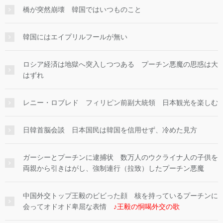
橋が突然崩壊 韓国ではいつものこと
韓国にはエイプリルフールが無い
ロシア経済は地獄へ突入しつつある プーチン悪魔の思惑は大
はずれ
レニー・ロブレド フィリピン前副大統領 日本観光を楽しむ
日韓首脳会談 日本国民は韓国を信用せず、冷めた見方
ガーシーとプーチンに逮捕状 数万人のウクライナ人の子供を
両親から引きはがし、強制連行（拉致）したプーチン悪魔
中国外交トップ王毅のビビった顔 核を持っているプーチンに
会ってオドオド卑屈な表情
♪王毅の恫喝外交の歌