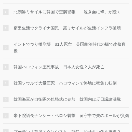
北朝鮮ミサイルに韓国で空襲警報 「泣き面に蜂」が続く
窮乏生活ウクライナ国民 露ミサイルが生活インフラ破壊
インドでつり橋崩壊 81人死亡 英国統治時代の橋で改修直
後
韓国ハロウィン圧死事故 日本人女性２人が死亡
韓国ソウルで大量圧死 ハロウィンで路地に密集し転倒
韓国海軍が自衛隊の観艦式に参加 韓国内は反日議論沸騰
米下院議長ナンシー・ペロシ襲撃 留守中で夫のポールが負傷
プーチン「首席エクソシスト」就任 脱サタン化を推進？