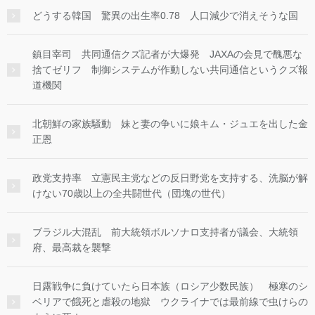
どうする韓国 驚異の出生率0.78 人口減少で消えそうな国
鎮目宰司 共同通信クズ記者が大爆発 JAXAの会見で醜悪な
捨てゼリフ 制御システムが作動しない共同通信というクズ報
道機関
北朝鮮の家族騒動 妹と妻の争いに娘キム・ジュエを出した金
正恩
政党支持率 立憲民主党などの反日野党を支持する、洗脳が解
けない70歳以上の全共闘世代（団塊の世代）
ブラジル大混乱 前大統領ボルソナロ支持者が議会、大統領
府、最高裁を襲撃
日露戦争に負けていたら日本族（ロシア少数民族） 極寒のシ
ベリアで餓死と虐殺の地獄 ウクライナでは最前線で虫けらの