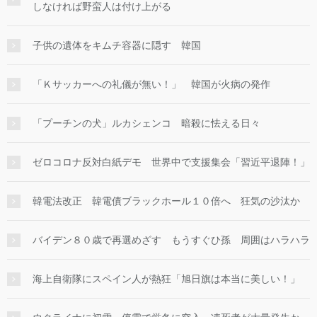
しなければ野蛮人は付け上がる
子供の遺体をキムチ容器に隠す 韓国
「Ｋサッカーへの礼儀が無い！」 韓国が火病の発作
「プーチンの犬」ルカシェンコ 暗殺に怯える日々
ゼロコロナ反対白紙デモ 世界中で支援集会「習近平退陣！」
韓電法改正 韓電債ブラックホール１０倍へ 狂気の沙汰か
バイデン８０歳で再選めざす もうすぐひ孫 周囲はハラハラ
海上自衛隊にスペイン人が熱狂「旭日旗は本当に美しい！」