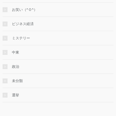
お笑い（^Ｏ^）
ビジネス経済
ミステリー
中東
政治
未分類
選挙