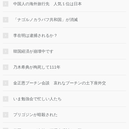
中国人の海外旅行先 人気１位は日本
「ナゴルノカラバフ共和国」が消滅
李在明は逮捕されるか？
韓国経済が崩壊中です
乃木希典が殉死して111年
金正恩プーチン会談 哀れなプーチンの土下座外交
いま勉強会で忙しい人たち
プリゴジンが暗殺された