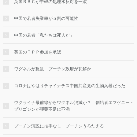
英国ＢＢＣが中韓の処理水反対を一蹴
中国で若者失業率が５割の可能性
中国の若者「私たちは死人だ」
英国のＴＰＰ参加を承認
ワグネルが反乱 プーチン政府が瓦解か
コロナはやはりチャイナチス中国共産党の生物兵器だった
ウクライナ最前線からワグネル消滅か？ 創始者エフゲニー・
プリゴジンが弾薬不足に不満
プーチン演説に拍手なし プーチンうろたえる