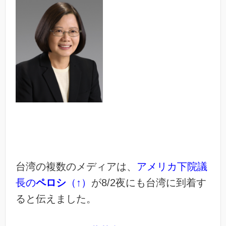
台湾の複数のメディアは、
アメリカ下院議
長の
ペロシ
（↑）
が8/2夜にも台湾に到着す
ると伝えました。