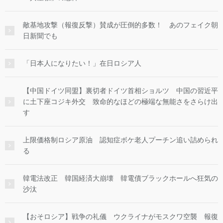
敵基地攻撃（報復反撃）賛成が圧倒的多数！ あのフェイク朝
日新聞でも
「日本人になりたい！」在日ロシア人
【中国ドイツ同盟】裏切者ドイツ首相ショルツ 中国の習近平
に土下座コジキ外交 致命的なほどの極端な無能さをさらけ出
す
上限価格制ロシア原油 認知症ボケ老人プーチン追い詰められ
る
韓電法改正 韓国経済大崩壊 韓電債ブラックホールへ狂気の
沙汰
【おそロシア】戦争の礼儀 ウクライナがモスクワ空襲 報復