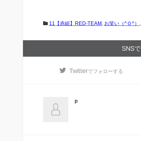
11【赤組】RED-TEAM
,
お笑い（^Ｏ^）
SNS
Twitter
でフォローする
p