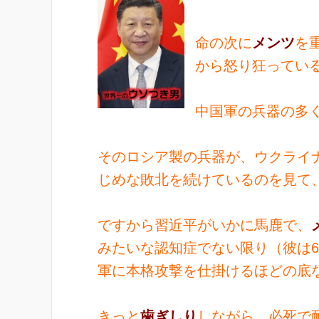
命の次に
メンツ
を
から怒り狂ってい
中国軍の兵器の多
そのロシア製の兵器が、ウクライ
じめな敗北を続けているのを見て
ですから習近平がいかに馬鹿で、
みたいな認知症でない限り（彼は
軍に本格攻撃を仕掛けるほどの底なし馬鹿
きっと
歯ぎしり
しながら、必死で