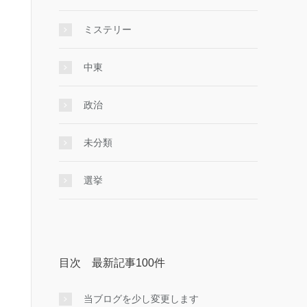
ミステリー
中東
政治
未分類
選挙
目次 最新記事100件
当ブログを少し変更します