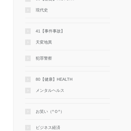
現代史
41【事件事故】
天変地異
犯罪警察
80【健康】HEALTH
メンタルヘルス
お笑い（^Ｏ^）
ビジネス経済