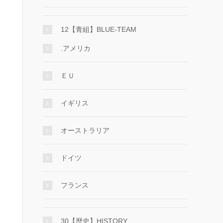
12【青組】BLUE-TEAM
.アメリカ
ＥＵ
イギリス
オーストラリア
ドイツ
フランス
30【歴史】HISTORY