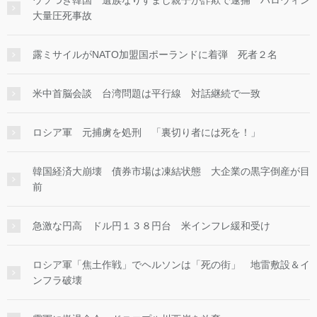
ウソつき韓国 遺族なりすまし親子が詐欺で逮捕 ハロウィン
大量圧死事故
露ミサイルがNATO加盟国ポーランドに着弾 死者２名
米中首脳会談 台湾問題は平行線 対話継続で一致
ロシア軍 元捕虜を処刑 「裏切り者には死を！」
韓国経済大崩壊 債券市場は凍結状態 大企業の黒字倒産が目
前
急激な円高 ドル円１３８円台 米インフレ緩和受け
ロシア軍「焦土作戦」でヘルソンは「死の街」 地雷敷設＆イ
ンフラ破壊