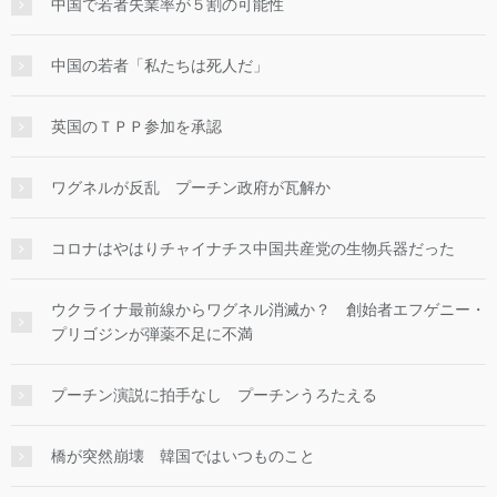
中国で若者失業率が５割の可能性
中国の若者「私たちは死人だ」
英国のＴＰＰ参加を承認
ワグネルが反乱 プーチン政府が瓦解か
コロナはやはりチャイナチス中国共産党の生物兵器だった
ウクライナ最前線からワグネル消滅か？ 創始者エフゲニー・
プリゴジンが弾薬不足に不満
プーチン演説に拍手なし プーチンうろたえる
橋が突然崩壊 韓国ではいつものこと