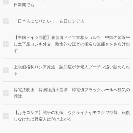
日新聞でも
「日本人になりたい！」在日ロシア人
【中国ドイツ同盟】裏切者ドイツ首相ショルツ 中国の習近平
に土下座コジキ外交 致命的なほどの極端な無能さをさらけ出
す
上限価格制ロシア原油 認知症ボケ老人プーチン追い詰められ
る
韓電法改正 韓国経済大崩壊 韓電債ブラックホールへ狂気の
沙汰
【おそロシア】戦争の礼儀 ウクライナがモスクワ空襲 報復
しなければ野蛮人は付け上がる