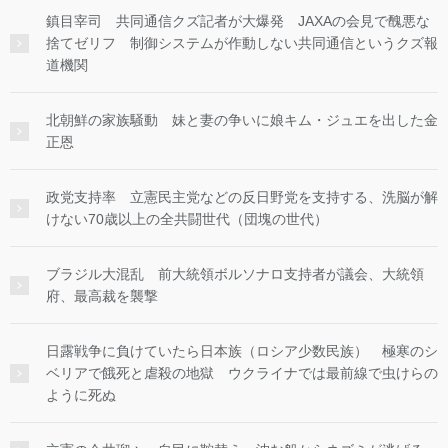
鎮目宰司 共同通信クズ記者が大爆発 JAXAの会見で醜悪な
捨てゼリフ 制御システムが作動しない共同通信というクズ報
道機関
北朝鮮の家族騒動 妹と妻の争いに娘キム・ジュエを出した金
正恩
政党支持率 立憲民主党などの反日野党を支持する、洗脳が解
けない70歳以上の全共闘世代（団塊の世代）
ブラジル大混乱 前大統領ボルソナロ支持者が議会、大統領
府、最高裁を襲撃
日露戦争に負けていたら日本族（ロシア少数民族） 極寒のシ
ベリアで餓死と虐殺の地獄 ウクライナでは最前線で虫けらの
ように死ぬ