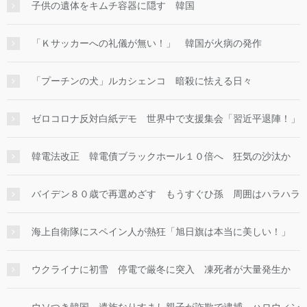
子供の遺体をキムチ容器に隠す 韓国
「Ｋサッカーへの礼儀が無い！」 韓国が火病の発作
「プーチンの犬」ルカシェンコ 暗殺に怯える日々
ゼロコロナ反対白紙デモ 世界中で支援集会「習近平退陣！」
韓電法改正 韓電債ブラックホール１０倍へ 狂気の沙汰か
バイデン８０歳で再選めざす もうすぐひ孫 周囲はハラハラ
海上自衛隊にスペイン人が熱狂「旭日旗は本当に美しい！」
ウクライナに初雪 停電で厳冬に突入 凍死者が大量発生か