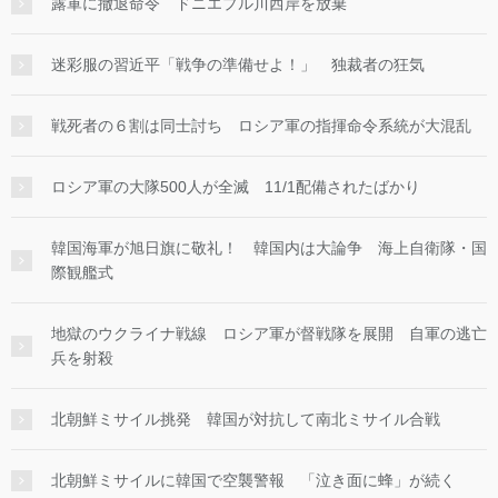
露軍に撤退命令 ドニエプル川西岸を放棄
迷彩服の習近平「戦争の準備せよ！」 独裁者の狂気
戦死者の６割は同士討ち ロシア軍の指揮命令系統が大混乱
ロシア軍の大隊500人が全滅 11/1配備されたばかり
韓国海軍が旭日旗に敬礼！ 韓国内は大論争 海上自衛隊・国
際観艦式
地獄のウクライナ戦線 ロシア軍が督戦隊を展開 自軍の逃亡
兵を射殺
北朝鮮ミサイル挑発 韓国が対抗して南北ミサイル合戦
北朝鮮ミサイルに韓国で空襲警報 「泣き面に蜂」が続く