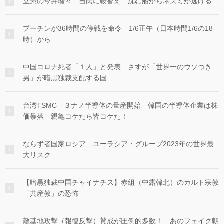
立憲の今井瑠々 自民に鞍替え 沈む船からネズミが逃げる
プーチンが36時間の停戦を命令 1/6正午（日本時間1/6の18
時）から
中国コロナ死者「１人」と発表 さすが「世界一のウソつき
男」が暗黒独裁支配する国
台湾TSMC ３ナノ半導体の量産開始 韓国の半導体企業は株
価暴落 親亀コケたら皆コケた！
ならず者国家ロシア ユーラシア・グループ2023年の世界最
大リスク
【暗黒独裁中国チャイナチス】赤組（中露韓北）のカルト宗教
「共産教」の恐怖
敵基地攻撃（報復反撃）賛成が圧倒的多数！ あのフェイク朝