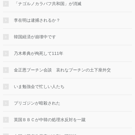
「ナゴルノカラバフ共和国」が消滅
李在明は逮捕されるか？
韓国経済が崩壊中です
乃木希典が殉死して111年
金正恩プーチン会談 哀れなプーチンの土下座外交
いま勉強会で忙しい人たち
プリゴジンが暗殺された
英国ＢＢＣが中韓の処理水反対を一蹴