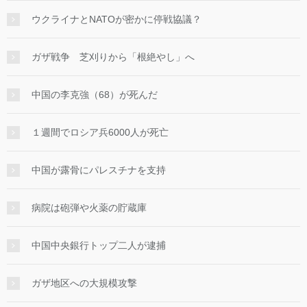
ウクライナとNATOが密かに停戦協議？
ガザ戦争 芝刈りから「根絶やし」へ
中国の李克強（68）が死んだ
１週間でロシア兵6000人が死亡
中国が露骨にパレスチナを支持
病院は砲弾や火薬の貯蔵庫
中国中央銀行トップ二人が逮捕
ガザ地区への大規模攻撃