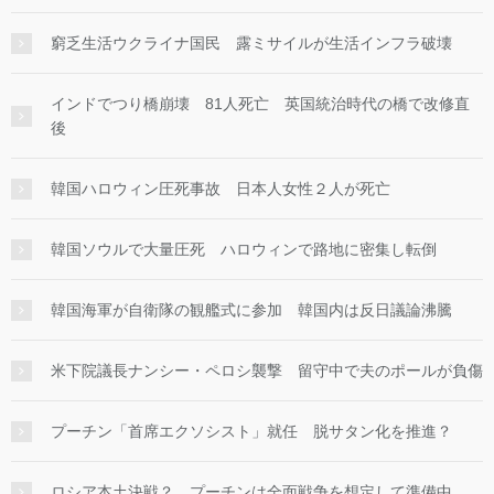
窮乏生活ウクライナ国民 露ミサイルが生活インフラ破壊
インドでつり橋崩壊 81人死亡 英国統治時代の橋で改修直
後
韓国ハロウィン圧死事故 日本人女性２人が死亡
韓国ソウルで大量圧死 ハロウィンで路地に密集し転倒
韓国海軍が自衛隊の観艦式に参加 韓国内は反日議論沸騰
米下院議長ナンシー・ペロシ襲撃 留守中で夫のポールが負傷
プーチン「首席エクソシスト」就任 脱サタン化を推進？
ロシア本土決戦？ プーチンは全面戦争を想定して準備中