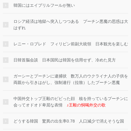
韓国にはエイプリルフールが無い
ロシア経済は地獄へ突入しつつある プーチン悪魔の思惑は大
はずれ
レニー・ロブレド フィリピン前副大統領 日本観光を楽しむ
日韓首脳会談 日本国民は韓国を信用せず、冷めた見方
ガーシーとプーチンに逮捕状 数万人のウクライナ人の子供を
両親から引きはがし、強制連行（拉致）したプーチン悪魔
中国外交トップ王毅のビビった顔 核を持っているプーチンに
会ってオドオド卑屈な表情
♪王毅の恫喝外交の歌
どうする韓国 驚異の出生率0.78 人口減少で消えそうな国