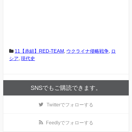
11【赤組】RED-TEAM
,
ウクライナ侵略戦争
,
ロ
シア
,
現代史
SNSでもご購読できます。
Twitter
でフォローする
Feedly
でフォローする