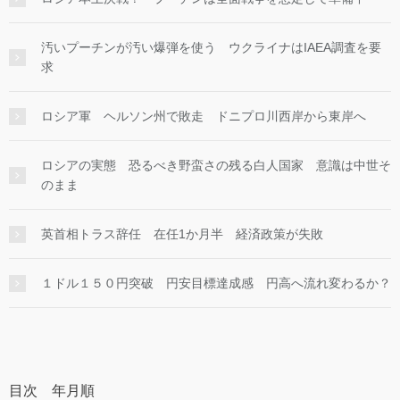
汚いプーチンが汚い爆弾を使う ウクライナはIAEA調査を要
求
ロシア軍 ヘルソン州で敗走 ドニプロ川西岸から東岸へ
ロシアの実態 恐るべき野蛮さの残る白人国家 意識は中世そ
のまま
英首相トラス辞任 在任1か月半 経済政策が失敗
１ドル１５０円突破 円安目標達成感 円高へ流れ変わるか？
目次 年月順