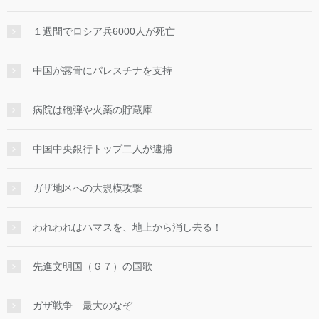
１週間でロシア兵6000人が死亡
中国が露骨にパレスチナを支持
病院は砲弾や火薬の貯蔵庫
中国中央銀行トップ二人が逮捕
ガザ地区への大規模攻撃
われわれはハマスを、地上から消し去る！
先進文明国（Ｇ７）の国歌
ガザ戦争 最大のなぞ