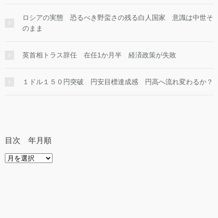
ロシアの実態 恐るべき野蛮さの残る白人国家 意識は中世そ
のまま
英首相トラス辞任 在任1か月半 経済政策が失敗
１ドル１５０円突破 円安目標達成感 円高へ流れ変わるか？
目次 年月順
目
次
年
月
順