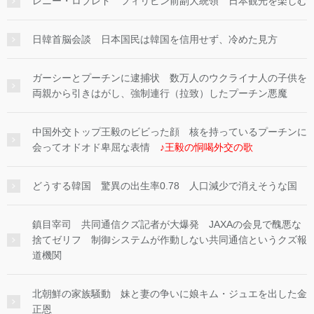
レニー・ロブレド フィリピン前副大統領 日本観光を楽しむ
日韓首脳会談 日本国民は韓国を信用せず、冷めた見方
ガーシーとプーチンに逮捕状 数万人のウクライナ人の子供を
両親から引きはがし、強制連行（拉致）したプーチン悪魔
中国外交トップ王毅のビビった顔 核を持っているプーチンに
会ってオドオド卑屈な表情
♪王毅の恫喝外交の歌
どうする韓国 驚異の出生率0.78 人口減少で消えそうな国
鎮目宰司 共同通信クズ記者が大爆発 JAXAの会見で醜悪な
捨てゼリフ 制御システムが作動しない共同通信というクズ報
道機関
北朝鮮の家族騒動 妹と妻の争いに娘キム・ジュエを出した金
正恩