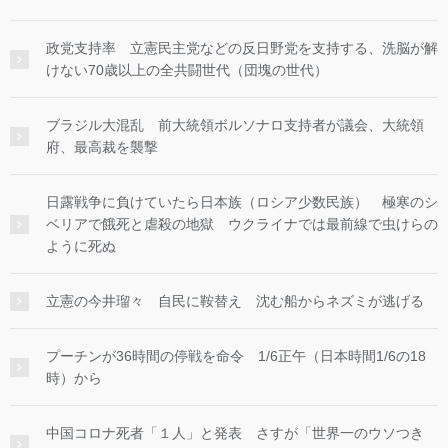
政党支持率 立憲民主党などの反日野党を支持する、洗脳が解
けない70歳以上の全共闘世代（団塊の世代）
ブラジル大混乱 前大統領ボルソナロ支持者が議会、大統領
府、最高裁を襲撃
日露戦争に負けていたら日本族（ロシア少数民族） 極寒のシ
ベリアで餓死と虐殺の地獄 ウクライナでは最前線で虫けらの
ように死ぬ
立憲の今井瑠々 自民に鞍替え 沈む船からネズミが逃げる
プーチンが36時間の停戦を命令 1/6正午（日本時間1/6の18
時）から
中国コロナ死者「１人」と発表 さすが「世界一のウソつき