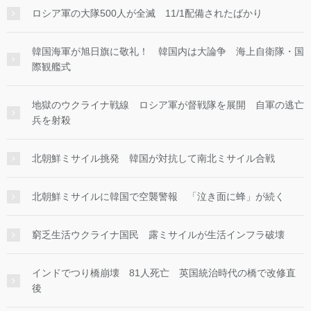
ロシア軍の大隊500人が全滅 11/1配備されたばかり
韓国海軍が旭日旗に敬礼！ 韓国内は大論争 海上自衛隊・国
際観艦式
地獄のウクライナ戦線 ロシア軍が督戦隊を展開 自軍の逃亡
兵を射殺
北朝鮮ミサイル挑発 韓国が対抗して南北ミサイル合戦
北朝鮮ミサイルに韓国で空襲警報 「泣き面に蜂」が続く
窮乏生活ウクライナ国民 露ミサイルが生活インフラ破壊
インドでつり橋崩壊 81人死亡 英国統治時代の橋で改修直
後