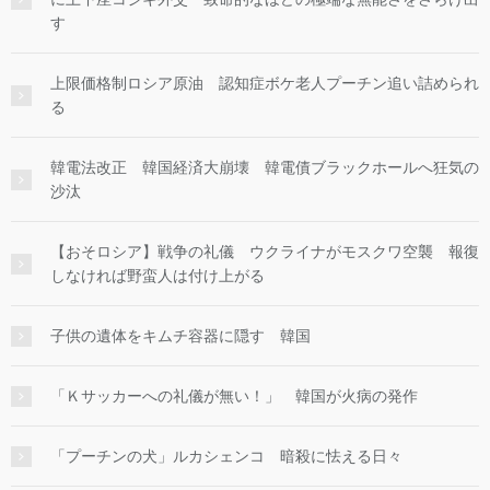
す
上限価格制ロシア原油 認知症ボケ老人プーチン追い詰められ
る
韓電法改正 韓国経済大崩壊 韓電債ブラックホールへ狂気の
沙汰
【おそロシア】戦争の礼儀 ウクライナがモスクワ空襲 報復
しなければ野蛮人は付け上がる
子供の遺体をキムチ容器に隠す 韓国
「Ｋサッカーへの礼儀が無い！」 韓国が火病の発作
「プーチンの犬」ルカシェンコ 暗殺に怯える日々