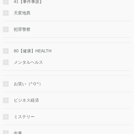
41【事件事故】
天変地異
犯罪警察
80【健康】HEALTH
メンタルヘルス
お笑い（^Ｏ^）
ビジネス経済
ミステリー
中東