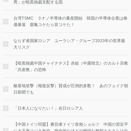
男」が暗黒独裁支配する国
台湾TSMC ３ナノ半導体の量産開始 韓国の半導体企業は株
価暴落 親亀コケたら皆コケた！
ならず者国家ロシア ユーラシア・グループ2023年の世界最
大リスク
【暗黒独裁中国チャイナチス】赤組（中露韓北）のカルト宗教
「共産教」の恐怖
敵基地攻撃（報復反撃）賛成が圧倒的多数！ あのフェイク朝
日新聞でも
「日本人になりたい！」在日ロシア人
【中国ドイツ同盟】裏切者ドイツ首相ショルツ 中国の習近平
に土下座コジキ外交 致命的なほどの極端な無能さをさらけ出