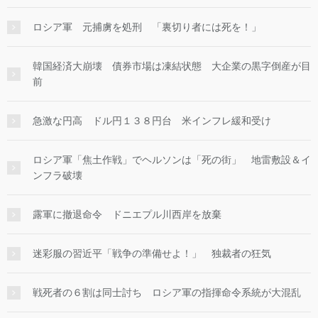
ロシア軍 元捕虜を処刑 「裏切り者には死を！」
韓国経済大崩壊 債券市場は凍結状態 大企業の黒字倒産が目
前
急激な円高 ドル円１３８円台 米インフレ緩和受け
ロシア軍「焦土作戦」でヘルソンは「死の街」 地雷敷設＆イ
ンフラ破壊
露軍に撤退命令 ドニエプル川西岸を放棄
迷彩服の習近平「戦争の準備せよ！」 独裁者の狂気
戦死者の６割は同士討ち ロシア軍の指揮命令系統が大混乱