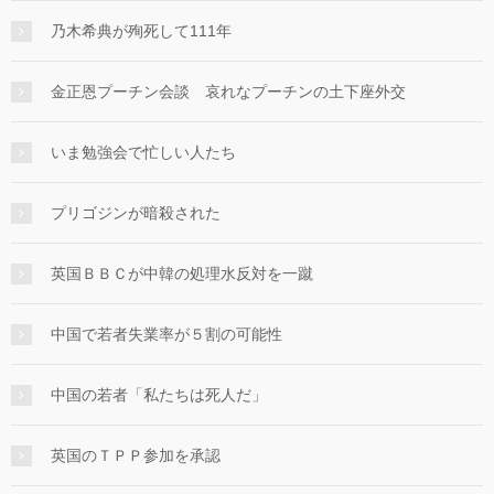
乃木希典が殉死して111年
金正恩プーチン会談 哀れなプーチンの土下座外交
いま勉強会で忙しい人たち
プリゴジンが暗殺された
英国ＢＢＣが中韓の処理水反対を一蹴
中国で若者失業率が５割の可能性
中国の若者「私たちは死人だ」
英国のＴＰＰ参加を承認