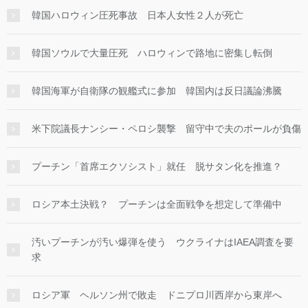
韓国ハロウィン圧死事故 日本人女性２人が死亡
韓国ソウルで大量圧死 ハロウィンで路地に密集し転倒
韓国海軍が自衛隊の観艦式に参加 韓国内は反日議論沸騰
米下院議長ナンシー・ペロシ襲撃 留守中で夫のポールが負傷
プーチン「首席エクソシスト」就任 脱サタン化を推進？
ロシア本土決戦？ プーチンは全面戦争を想定して準備中
汚いプーチンが汚い爆弾を使う ウクライナはIAEA調査を要
求
ロシア軍 ヘルソン州で敗走 ドニプロ川西岸から東岸へ