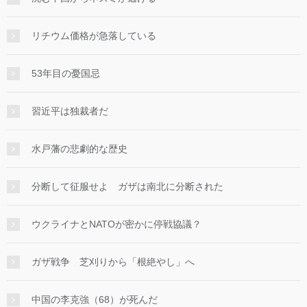
リチウム価格が急落している
53年目の憂国忌
習近平は独裁者だ
水戸藩の悲劇的な歴史
分断して征服せよ ガザは南北に分断された
ウクライナとNATOが密かに停戦協議？
ガザ戦争 芝刈りから「根絶やし」へ
中国の李克強（68）が死んだ