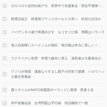
ゼロコロナ反対白紙デモ 世界中で支援集会「習近平退陣！」
韓電法改正 韓電債ブラックホール１０倍へ 狂気の沙汰か
バイデン８０歳で再選めざす もうすぐひ孫 周囲はハラハラ
海上自衛隊にスペイン人が熱狂「旭日旗は本当に美しい！」
ウクライナに初雪 停電で厳冬に突入 凍死者が大量発生か
ウソつき韓国 遺族なりすまし親子が詐欺で逮捕 ハロウィン
大量圧死事故
露ミサイルがNATO加盟国ポーランドに着弾 死者２名
米中首脳会談 台湾問題は平行線 対話継続で一致