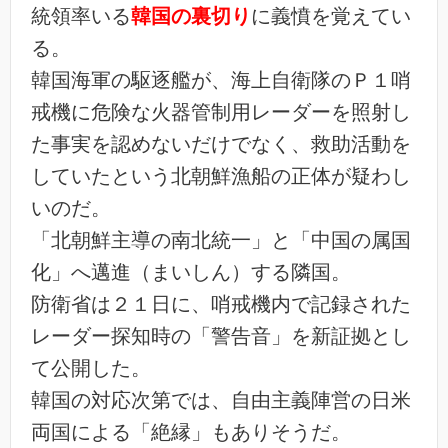
統領率いる
韓国の裏切り
に義憤を覚えてい
る。
韓国海軍の駆逐艦が、海上自衛隊のＰ１哨
戒機に危険な火器管制用レーダーを照射し
た事実を認めないだけでなく、救助活動を
していたという北朝鮮漁船の正体が疑わし
いのだ。
「北朝鮮主導の南北統一」と「中国の属国
化」へ邁進（まいしん）する隣国。
防衛省は２１日に、哨戒機内で記録された
レーダー探知時の「警告音」を新証拠とし
て公開した。
韓国の対応次第では、自由主義陣営の日米
両国による「絶縁」もありそうだ。