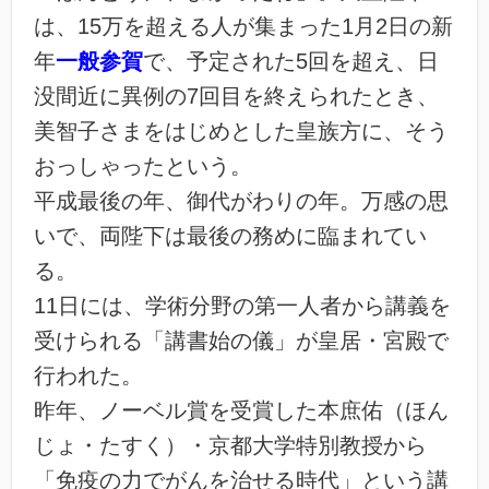
は、15万を超える人が集まった1月2日の新
年
一般参賀
で、予定された5回を超え、日
没間近に異例の7回目を終えられたとき、
美智子さまをはじめとした皇族方に、そう
おっしゃったという。
平成最後の年、御代がわりの年。万感の思
いで、両陛下は最後の務めに臨まれてい
る。
11日には、学術分野の第一人者から講義を
受けられる「講書始の儀」が皇居・宮殿で
行われた。
昨年、ノーベル賞を受賞した本庶佑（ほん
じょ・たすく）・京都大学特別教授から
「免疫の力でがんを治せる時代」という講