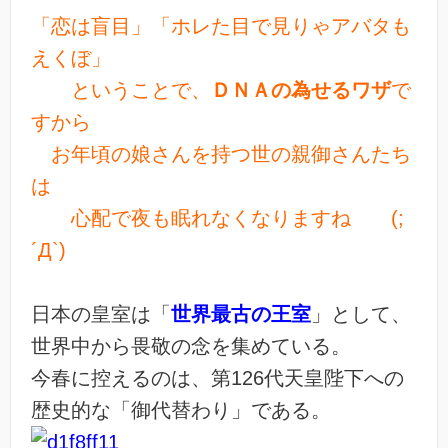
「恋は盲目」「ホレた目で見りゃアバタも
えくぼ」
ということで、
ＤＮＡの為せるワザ
で
すから
お年頃の娘さんを持つ世の親御さんたち
は
心配で夜も眠れなくなりますね (;
´Д`)
日本の皇室は「
世界最古の王室
」として、
世界中から畏敬の念を集めている。
今春に控えるのは、第126代天皇陛下への
歴史的な「御代替わり」である。