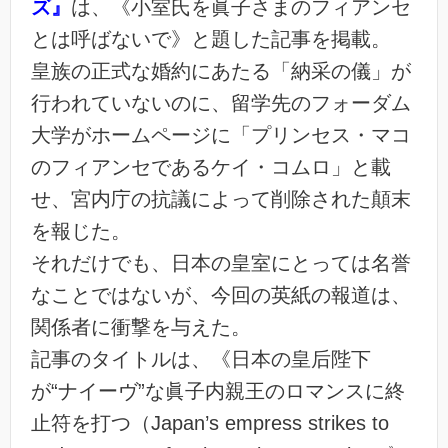
ズ』
は、《小室氏を眞子さまのフィアンセ
とは呼ばないで》と題した記事を掲載。
皇族の正式な婚約にあたる「納采の儀」が
行われていないのに、留学先のフォーダム
大学がホームページに「プリンセス・マコ
のフィアンセであるケイ・コムロ」と載
せ、宮内庁の抗議によって削除された顛末
を報じた。
それだけでも、日本の皇室にとっては名誉
なことではないが、今回の英紙の報道は、
関係者に衝撃を与えた。
記事のタイトルは、《日本の皇后陛下
が“ナイーヴ”な眞子内親王のロマンスに終
止符を打つ（Japan’s empress strikes to