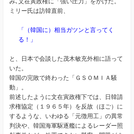
み､文在寅政権に「強い圧力」をかけた。
ミリー氏は訪韓直前、
「（韓国に）相当ガツンと言ってく
る！」
と、日本で会談した茂木敏充外相に語って
いた。
韓国の完敗で終わった「ＧＳＯＭＩＡ騒
動」。
前述したように文在寅政権下では、日韓請
求権協定（１９６５年）を反故（ほご）に
するような、いわゆる「元徴用工」の異常
判決や、韓国海軍駆逐艦によるレーダー照