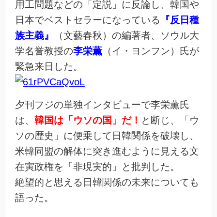
用工問題などの「定説」に反論し、韓国や
日本でベストセラーになっている
『反日種
族主義』
（文藝春秋）の編著者、ソウル大
学名誉教授の
李栄薫
（イ・ヨンフン）氏が
緊急来日した。
夕刊フジの単独インタビューで李栄薫氏
は、
韓国は「ウソの国」だ！
と断じ、「ウ
ソの歴史」に便乗して日韓関係を破壊し、
米韓同盟の解体に突き進むように見える文
在寅政権を「非現実的」と批判した。
絶望的と思える日韓関係の未来についても
語った。