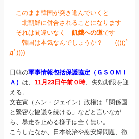
このまま韓国が突き進んでいくと
北朝鮮に併合されることになります
それは間違いなく
飢餓への道
です
韓国は本気なんでしょうか？ ((((;ﾟ
дﾟ))))
日韓の
軍事情報包括保護協定（ＧＳＯＭＩ
Ａ）
は、
11月23日午前０時
、失効期限を迎
える。
文在寅（ムン・ジェイン）政権は「関係国
と緊密な協議を続ける」などと言いなが
ら、暴走を止める様子は全く無い。
こうしたなか、日本統治や慰安婦問題、徴