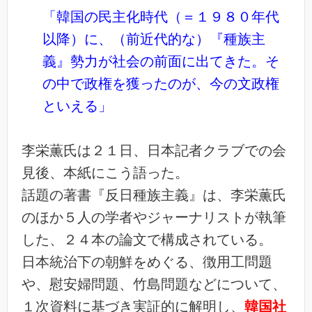
「韓国の民主化時代（＝１９８０年代
以降）に、（前近代的な）『種族主
義』勢力が社会の前面に出てきた。そ
の中で政権を獲ったのが、今の文政権
といえる」
李栄薫氏は２１日、日本記者クラブでの会
見後、本紙にこう語った。
話題の著書『反日種族主義』は、李栄薫氏
のほか５人の学者やジャーナリストが執筆
した、２４本の論文で構成されている。
日本統治下の朝鮮をめぐる、徴用工問題
や、慰安婦問題、竹島問題などについて、
１次資料に基づき実証的に解明し、
韓国社