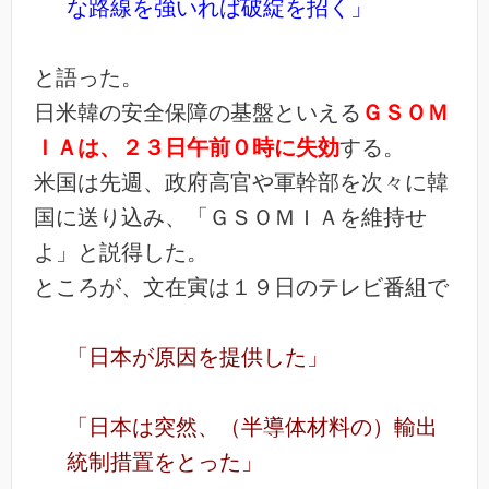
な路線を強いれば破綻を招く」
と語った。
日米韓の安全保障の基盤といえる
ＧＳＯＭ
ＩＡは、２３日午前０時に失効
する。
米国は先週、政府高官や軍幹部を次々に韓
国に送り込み、「ＧＳＯＭＩＡを維持せ
よ」と説得した。
ところが、文在寅は１９日のテレビ番組で
「日本が原因を提供した」
「日本は突然、（半導体材料の）輸出
統制措置をとった」