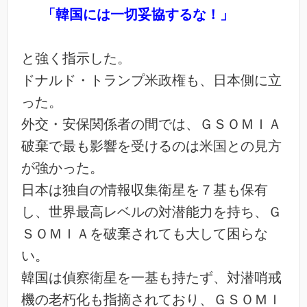
「韓国には一切妥協するな！」
と強く指示した。
ドナルド・トランプ米政権も、日本側に立
った。
外交・安保関係者の間では、ＧＳＯＭＩＡ
破棄で最も影響を受けるのは米国との見方
が強かった。
日本は独自の情報収集衛星を７基も保有
し、世界最高レベルの対潜能力を持ち、Ｇ
ＳＯＭＩＡを破棄されても大して困らな
い。
韓国は偵察衛星を一基も持たず、対潜哨戒
機の老朽化も指摘されており、ＧＳＯＭＩ